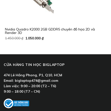
Nvidia Quadro K2000 2GB GDDR5 chuyên đồ họa 2D và
Render 3D
Giá
Giá
1.450.000
₫
1.050.000
₫
gốc
hiện
là:
tại
1.450.000 ₫.
là:
1.050.000 ₫.
CỬA HÀNG TIN HỌC BIGLAPTOP
474 Lê Hồng Phong, P1, Q10, HCM
Email:
biglaptop474@gmail.com
Làm việc:
9:00 – 20:00 (T2 – T6)
9:00 – 18:00 (T7 – CN)