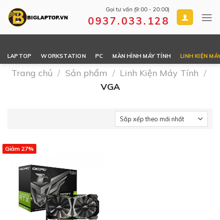
Skip
Gọi tư vấn (9:00 - 20:00)
to
0937.033.128
content
LAPTOP
WORKSTATION
PC
MÀN HÌNH MÁY TÍNH
LINH KIỆN MÁ
Trang chủ
/
Sản phẩm
/
Linh Kiện Máy Tính
/
VGA
Giảm 27%