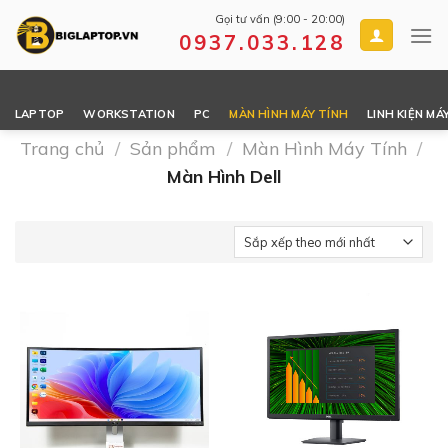
Skip
Gọi tư vấn (9:00 - 20:00)
to
0937.033.128
content
LAPTOP
WORKSTATION
PC
MÀN HÌNH MÁY TÍNH
LINH KIỆN MÁ
Trang chủ
/
Sản phẩm
/
Màn Hình Máy Tính
/
Màn Hình Dell