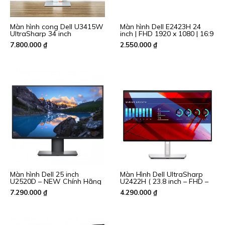
Màn hình cong Dell U3415W
Màn hình Dell E2423H 24
UltraSharp 34 inch
inch | FHD 1920 x 1080 | 16:9
Ultrawide | IPS UltraSharp |
| VA | 60Hz | 8 ms | New
7.800.000
₫
2.550.000
₫
3440 x 1440 | 60Hz | 5ms |
Fullbox
21:9 aspect ratio | 10-bit
color | speakers 9W x2 |
Likenew 99% Fullbox
Màn hình Dell 25 inch
Màn Hình Dell UltraSharp
U2520D – NEW Chính Hãng
U2422H ( 23.8 inch – FHD –
IPS – 60Hz – 5ms – USB
7.290.000
₫
4.290.000
₫
TypeC ) Like New 99%