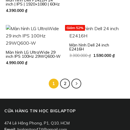
Màn hình Dell P2422H 24
inch | IPS | 1920×1080 | 60Hz
| 5ms | 16:9 aspect ratio | 8-
4.390.000
₫
bit color | không loa | New
Fullbox
Giảm 52%
Màn hình Dell 24 inch
E2416H
Màn hình LG UltraWide 29
Giá
Giá
3.300.000
₫
1.590.000
₫
inch IPS 100Hz 29WQ600-W
gốc
hiện
4.990.000
₫
là:
tại
3.300.000 ₫.
là:
1.590.00
1
2
CỬA HÀNG TIN HỌC BIGLAPTOP
474 Lê Hồng Phong, P1, Q10, HCM
Email:
biglaptop474@gmail.com