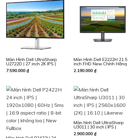
Màn Hình Dell UltraSharp
Màn Hình Dell E2222H 21.5
U2722D | 27 inch 2K IPS |
inch FHD New Chính Hãng
USB TypeC | Like new fullbox
7.590.000
₫
2.190.000
₫
Màn hình Dell UltraSharp
U3011 | 30 inch | IPS |
2560×1600 (2K) | 16:10 |
2.900.000
₫
Likenew