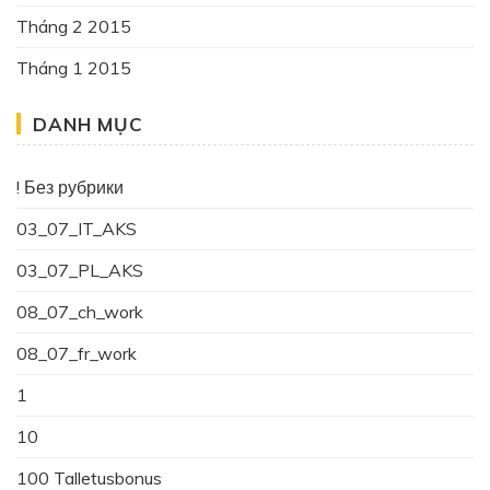
Tháng 2 2015
Tháng 1 2015
DANH MỤC
! Без рубрики
03_07_IT_AKS
03_07_PL_AKS
08_07_ch_work
08_07_fr_work
1
10
100 Talletusbonus