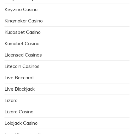
Keyzino Casino
Kingmaker Casino
Kudosbet Casino
Kumobet Casino
Licensed Casinos
Litecoin Casinos
Live Baccarat
Live Blackjack
Lizaro
Lizaro Casino
Lolajack Casino