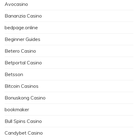
Avocasino
Bananzia Casino
bedpage.online
Beginner Guides
Betero Casino
Betportal Casino
Betsson
Bitcoin Casinos
Bonuskong Casino
bookmaker
Bull Spins Casino
Candybet Casino