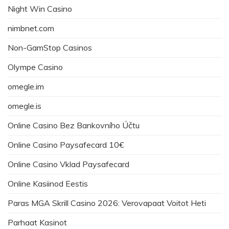
Night Win Casino
nimbnet.com
Non-GamStop Casinos
Olympe Casino
omegle.im
omegle.is
Online Casino Bez Bankovního Účtu
Online Casino Paysafecard 10€
Online Casino Vklad Paysafecard
Online Kasiinod Eestis
Paras MGA Skrill Casino 2026: Verovapaat Voitot Heti
Parhaat Kasinot