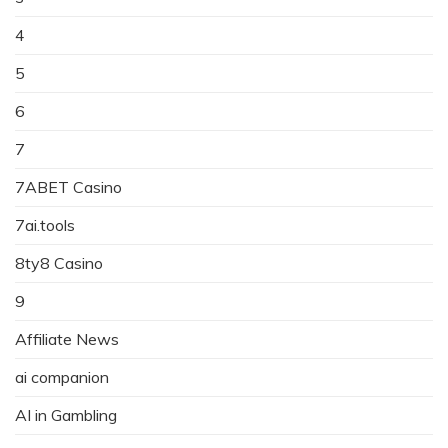
4
5
6
7
7ABET Casino
7ai.tools
8ty8 Casino
9
Affiliate News
ai companion
AI in Gambling