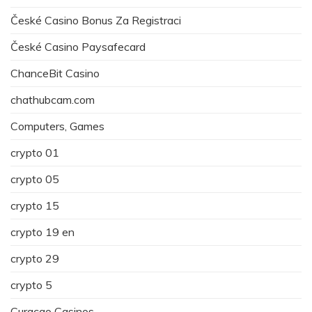
České Casino Bonus Za Registraci
České Casino Paysafecard
ChanceBit Casino
chathubcam.com
Computers, Games
crypto 01
crypto 05
crypto 15
crypto 19 en
crypto 29
crypto 5
Curacao Casinos