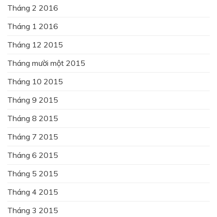
Tháng 2 2016
Tháng 1 2016
Tháng 12 2015
Tháng mười một 2015
Tháng 10 2015
Tháng 9 2015
Tháng 8 2015
Tháng 7 2015
Tháng 6 2015
Tháng 5 2015
Tháng 4 2015
Tháng 3 2015