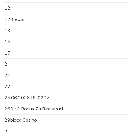
12
123texts
13
15
17
2
21
22
25.06.2026 RU0297
260 Kč Bonus Za Registraci
29black Casino
3