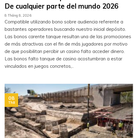
De cualquier parte del mundo 2026
8 Tháng 8, 2026
Compatible utilizando bono sobre audiencia referente a
bastantes operadores buscando nuestro inicial depósito.
Las bonos carente tanque resultan una de las promociones
de más atractivas con el fin de más jugadores por motivo
de que posibilitan percibir un casino falto acceder dinero.
Las bonos falto tanque de casino acostumbran a estar
vinculados en juegos concretos,..
08
Th8