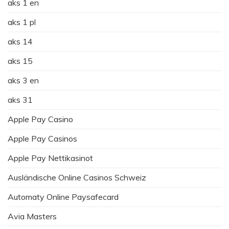
aks 1 en
aks 1 pl
aks 14
aks 15
aks 3 en
aks 31
Apple Pay Casino
Apple Pay Casinos
Apple Pay Nettikasinot
Ausländische Online Casinos Schweiz
Automaty Online Paysafecard
Avia Masters