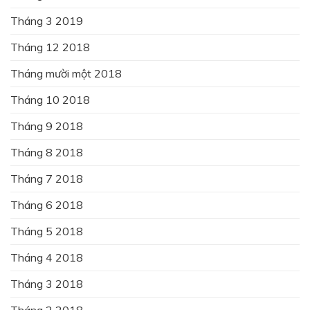
Tháng 3 2019
Tháng 12 2018
Tháng mười một 2018
Tháng 10 2018
Tháng 9 2018
Tháng 8 2018
Tháng 7 2018
Tháng 6 2018
Tháng 5 2018
Tháng 4 2018
Tháng 3 2018
Tháng 2 2018