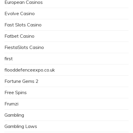
European Casinos
Evolve Casino
Fast Slots Casino
Fatbet Casino
FiestaSlots Casino
first
flooddefenceexpo.co.uk
Fortune Gems 2
Free Spins
Frumzi
Gambling
Gambling Laws