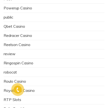
Powerup Casino
public
Qbet Casino
Redracer Casino
Reelson Casino
review
Ringospin Casino
robocat
Roulo Casino
Royaldogs Casino
RTP Slots