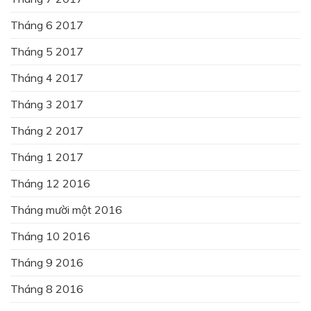
Tháng 6 2017
Tháng 5 2017
Tháng 4 2017
Tháng 3 2017
Tháng 2 2017
Tháng 1 2017
Tháng 12 2016
Tháng mười một 2016
Tháng 10 2016
Tháng 9 2016
Tháng 8 2016