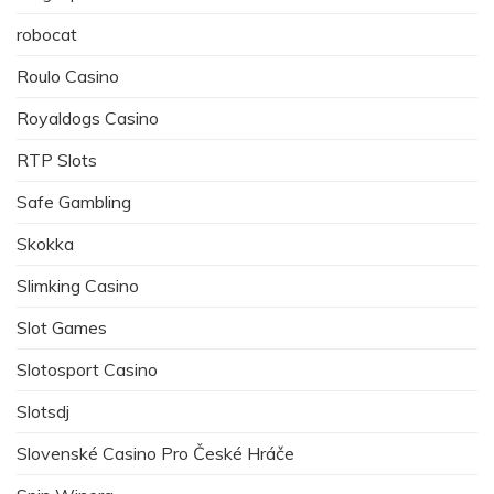
robocat
Roulo Casino
Royaldogs Casino
RTP Slots
Safe Gambling
Skokka
Slimking Casino
Slot Games
Slotosport Casino
Slotsdj
Slovenské Casino Pro České Hráče