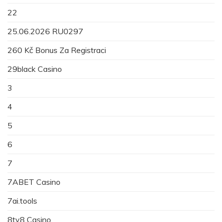
22
25.06.2026 RU0297
260 Kč Bonus Za Registraci
29black Casino
3
4
5
6
7
7ABET Casino
7ai.tools
8ty8 Casino