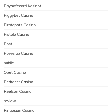
Paysafecard Kasinot
Piggybet Casino
Piratepots Casino
Pistolo Casino
Post
Powerup Casino
public
Qbet Casino
Redracer Casino
Reelson Casino
review
Ringospin Casino