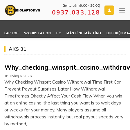
Skip
Gọi tư vấn (9:00 - 20:00)
to
0937.033.128
content
LAPTOP
WORKSTATION
PC
MÀN HÌNH MÁY TÍNH
LINH KIỆN MÁ
AKS 31
Why_checking_winsprit_casino_withdraw
18 Tháng 6, 2026
Why Checking Winsprit Casino Withdrawal Time First Can
Prevent Payout Surprises Later How Withdrawal
Timeframes Directly Affect Your Cash Flow When you win
at an online casino, the last thing you want is to wait days
or weeks for your money. Many players assume all
withdrawals process instantly, but real payout speeds vary
by method,..