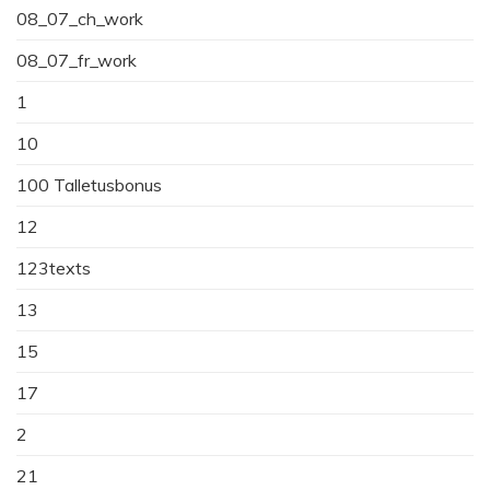
08_07_ch_work
08_07_fr_work
1
10
100 Talletusbonus
12
123texts
13
15
17
2
21