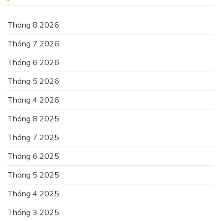
Tháng 8 2026
Tháng 7 2026
Tháng 6 2026
Tháng 5 2026
Tháng 4 2026
Tháng 8 2025
Tháng 7 2025
Tháng 6 2025
Tháng 5 2025
Tháng 4 2025
Tháng 3 2025