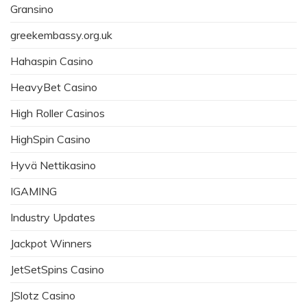
Gransino
greekembassy.org.uk
Hahaspin Casino
HeavyBet Casino
High Roller Casinos
HighSpin Casino
Hyvä Nettikasino
IGAMING
Industry Updates
Jackpot Winners
JetSetSpins Casino
JSlotz Casino