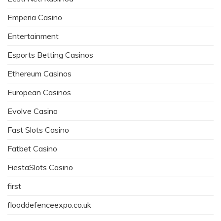
Emperia Casino
Entertainment
Esports Betting Casinos
Ethereum Casinos
European Casinos
Evolve Casino
Fast Slots Casino
Fatbet Casino
FiestaSlots Casino
first
flooddefenceexpo.co.uk