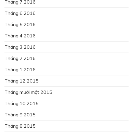
Tháng 7 2016
Tháng 6 2016
Tháng 5 2016
Tháng 4 2016
Tháng 3 2016
Tháng 2 2016
Tháng 1 2016
Tháng 12 2015
Tháng mười một 2015
Tháng 10 2015
Tháng 9 2015
Tháng 8 2015