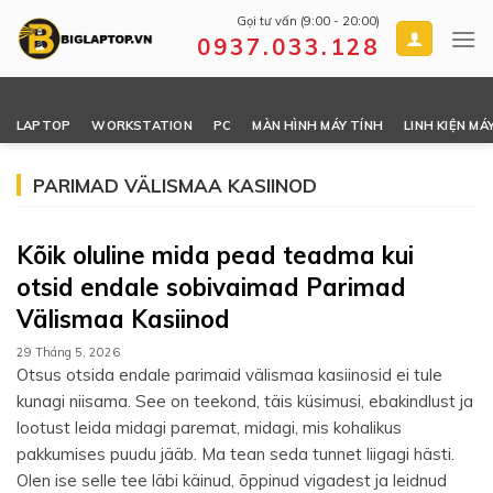
Skip
Gọi tư vấn (9:00 - 20:00)
to
0937.033.128
content
LAPTOP
WORKSTATION
PC
MÀN HÌNH MÁY TÍNH
LINH KIỆN MÁ
PARIMAD VÄLISMAA KASIINOD
Kõik oluline mida pead teadma kui
otsid endale sobivaimad Parimad
Välismaa Kasiinod
29 Tháng 5, 2026
Otsus otsida endale parimaid välismaa kasiinosid ei tule
kunagi niisama. See on teekond, täis küsimusi, ebakindlust ja
lootust leida midagi paremat, midagi, mis kohalikus
pakkumises puudu jääb. Ma tean seda tunnet liigagi hästi.
Olen ise selle tee läbi käinud, õppinud vigadest ja leidnud