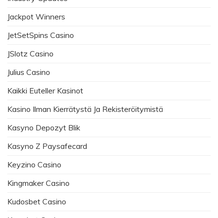
Jackpot Winners
JetSetSpins Casino
JSlotz Casino
Julius Casino
Kaikki Euteller Kasinot
Kasino Ilman Kierrätystä Ja Rekisteröitymistä
Kasyno Depozyt Blik
Kasyno Z Paysafecard
Keyzino Casino
Kingmaker Casino
Kudosbet Casino