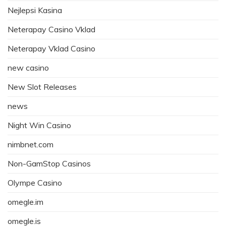
Nejlepsi Kasina
Neterapay Casino Vklad
Neterapay Vklad Casino
new casino
New Slot Releases
news
Night Win Casino
nimbnet.com
Non-GamStop Casinos
Olympe Casino
omegle.im
omegle.is