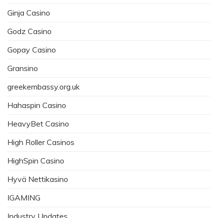
Ginja Casino
Godz Casino
Gopay Casino
Gransino
greekembassy.org.uk
Hahaspin Casino
HeavyBet Casino
High Roller Casinos
HighSpin Casino
Hyvä Nettikasino
IGAMING
Industry Updates