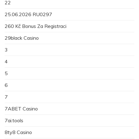
22
25.06.2026 RU0297
260 Kč Bonus Za Registraci
29black Casino
3
4
5
6
7
7ABET Casino
7ai.tools
8ty8 Casino