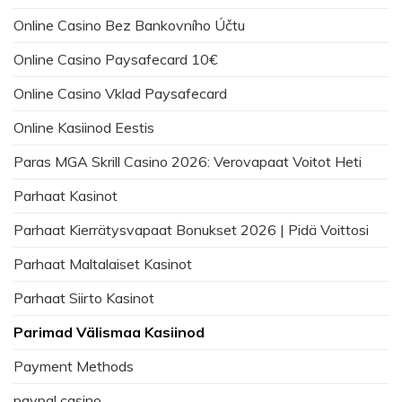
Online Casino Bez Bankovního Účtu
Online Casino Paysafecard 10€
Online Casino Vklad Paysafecard
Online Kasiinod Eestis
Paras MGA Skrill Casino 2026: Verovapaat Voitot Heti
Parhaat Kasinot
Parhaat Kierrätysvapaat Bonukset 2026 | Pidä Voittosi
Parhaat Maltalaiset Kasinot
Parhaat Siirto Kasinot
Parimad Välismaa Kasiinod
Payment Methods
paypal casino