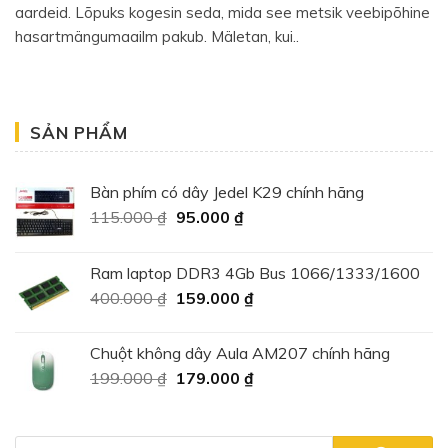
aardeid. Lõpuks kogesin seda, mida see metsik veebipõhine
hasartmängumaailm pakub. Mäletan, kui..
SẢN PHẨM
Bàn phím có dây Jedel K29 chính hãng
Giá
Giá
115.000
₫
95.000
₫
gốc
hiện
là:
tại
Ram laptop DDR3 4Gb Bus 1066/1333/1600
115.000 ₫.
là:
Giá
Giá
400.000
₫
159.000
₫
95.000 ₫.
gốc
hiện
là:
tại
Chuột không dây Aula AM207 chính hãng
400.000 ₫.
là:
Giá
Giá
199.000
₫
179.000
₫
159.000 ₫.
gốc
hiện
là:
tại
199.000 ₫.
là: