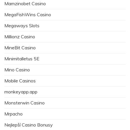
Mamzinobet Casino
MegaFishWins Casino
Megaways Slots
Millionz Casino
MineBit Casino
Minimitalletus 5E
Mino Casino
Mobile Casinos
monkeyapp.app
Monsterwin Casino
Mrpacho
Nejlepší Casino Bonusy