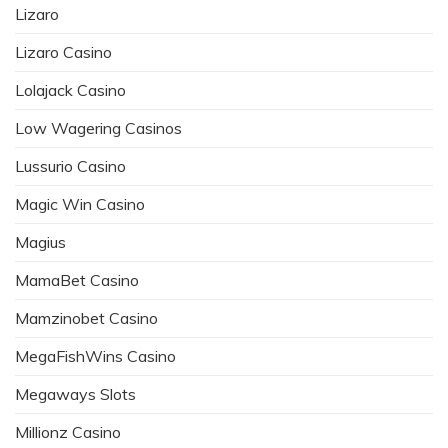
Lizaro
Lizaro Casino
Lolajack Casino
Low Wagering Casinos
Lussurio Casino
Magic Win Casino
Magius
MamaBet Casino
Mamzinobet Casino
MegaFishWins Casino
Megaways Slots
Millionz Casino