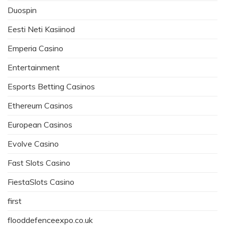
Duospin
Eesti Neti Kasiinod
Emperia Casino
Entertainment
Esports Betting Casinos
Ethereum Casinos
European Casinos
Evolve Casino
Fast Slots Casino
FiestaSlots Casino
first
flooddefenceexpo.co.uk