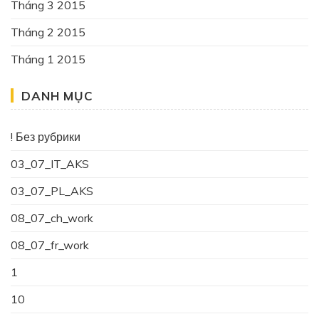
Tháng 3 2015
Tháng 2 2015
Tháng 1 2015
DANH MỤC
! Без рубрики
03_07_IT_AKS
03_07_PL_AKS
08_07_ch_work
08_07_fr_work
1
10