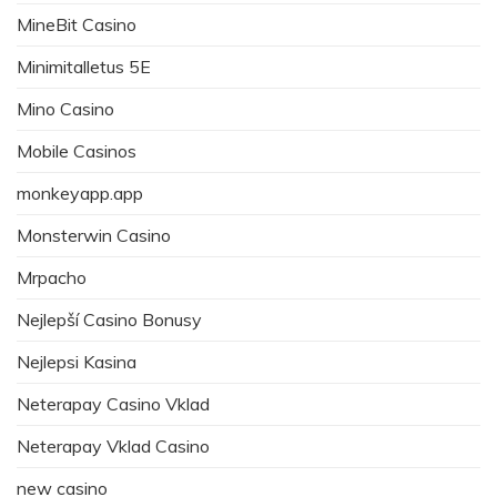
MineBit Casino
Minimitalletus 5E
Mino Casino
Mobile Casinos
monkeyapp.app
Monsterwin Casino
Mrpacho
Nejlepší Casino Bonusy
Nejlepsi Kasina
Neterapay Casino Vklad
Neterapay Vklad Casino
new casino