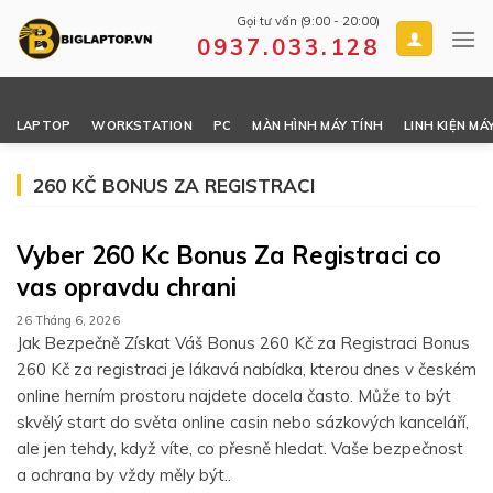
Skip
Gọi tư vấn (9:00 - 20:00)
to
0937.033.128
content
LAPTOP
WORKSTATION
PC
MÀN HÌNH MÁY TÍNH
LINH KIỆN MÁ
260 KČ BONUS ZA REGISTRACI
Vyber 260 Kc Bonus Za Registraci co
vas opravdu chrani
26 Tháng 6, 2026
Jak Bezpečně Získat Váš Bonus 260 Kč za Registraci Bonus
260 Kč za registraci je lákavá nabídka, kterou dnes v českém
online herním prostoru najdete docela často. Může to být
skvělý start do světa online casin nebo sázkových kanceláří,
ale jen tehdy, když víte, co přesně hledat. Vaše bezpečnost
a ochrana by vždy měly být..