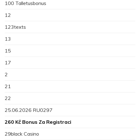
100 Talletusbonus
12
123texts
13
15
17
2
21
22
25.06.2026 RU0297
260 Kč Bonus Za Registraci
29black Casino