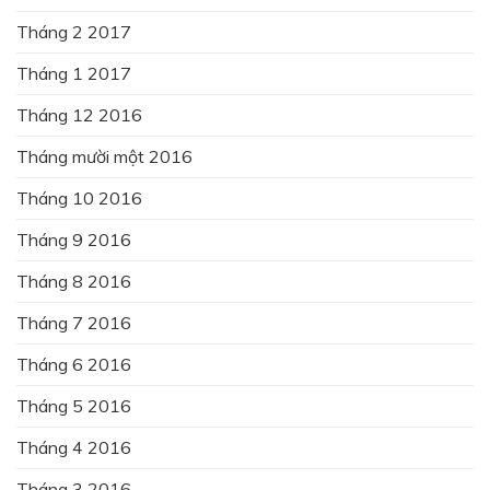
Tháng 2 2017
Tháng 1 2017
Tháng 12 2016
Tháng mười một 2016
Tháng 10 2016
Tháng 9 2016
Tháng 8 2016
Tháng 7 2016
Tháng 6 2016
Tháng 5 2016
Tháng 4 2016
Tháng 3 2016