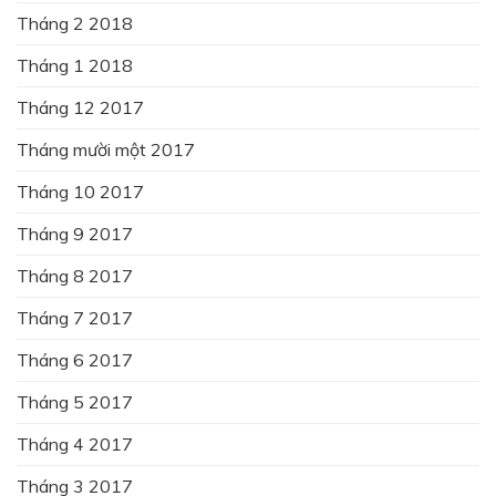
Tháng 2 2018
Tháng 1 2018
Tháng 12 2017
Tháng mười một 2017
Tháng 10 2017
Tháng 9 2017
Tháng 8 2017
Tháng 7 2017
Tháng 6 2017
Tháng 5 2017
Tháng 4 2017
Tháng 3 2017