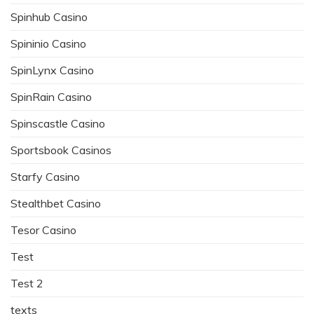
Spinhub Casino
Spininio Casino
SpinLynx Casino
SpinRain Casino
Spinscastle Casino
Sportsbook Casinos
Starfy Casino
Stealthbet Casino
Tesor Casino
Test
Test 2
texts