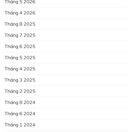
Tháng 5 2026
Tháng 4 2026
Tháng 8 2025
Tháng 7 2025
Tháng 6 2025
Tháng 5 2025
Tháng 4 2025
Tháng 3 2025
Tháng 2 2025
Tháng 8 2024
Tháng 6 2024
Tháng 1 2024