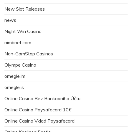
New Slot Releases
news
Night Win Casino
nimbnet.com
Non-GamStop Casinos
Olympe Casino
omegle.im
omegle.is
Online Casino Bez Bankovního Účtu
Online Casino Paysafecard 10€
Online Casino Vklad Paysafecard