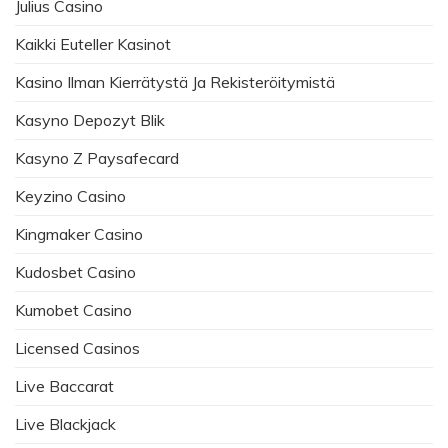
Julius Casino
Kaikki Euteller Kasinot
Kasino Ilman Kierrätystä Ja Rekisteröitymistä
Kasyno Depozyt Blik
Kasyno Z Paysafecard
Keyzino Casino
Kingmaker Casino
Kudosbet Casino
Kumobet Casino
Licensed Casinos
Live Baccarat
Live Blackjack