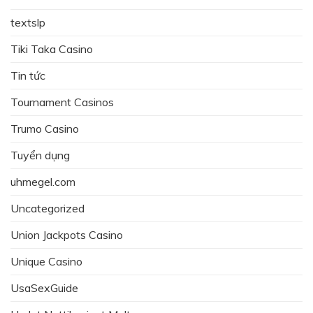
textslp
Tiki Taka Casino
Tin tức
Tournament Casinos
Trumo Casino
Tuyển dụng
uhmegel.com
Uncategorized
Union Jackpots Casino
Unique Casino
UsaSexGuide