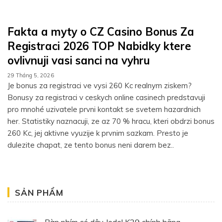
Fakta a myty o CZ Casino Bonus Za
Registraci 2026 TOP Nabidky ktere
ovlivnuji vasi sanci na vyhru
29 Tháng 5, 2026
Je bonus za registraci ve vysi 260 Kc realnym ziskem?
Bonusy za registraci v ceskych online casinech predstavuji
pro mnohé uzivatele prvni kontakt se svetem hazardnich
her. Statistiky naznacuji, ze az 70 % hracu, kteri obdrzi bonus
260 Kc, jej aktivne vyuzije k prvnim sazkam. Presto je
dulezite chapat, ze tento bonus neni darem bez..
SẢN PHẨM