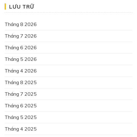
LƯU TRỮ
Tháng 8 2026
Tháng 7 2026
Tháng 6 2026
Tháng 5 2026
Tháng 4 2026
Tháng 8 2025
Tháng 7 2025
Tháng 6 2025
Tháng 5 2025
Tháng 4 2025