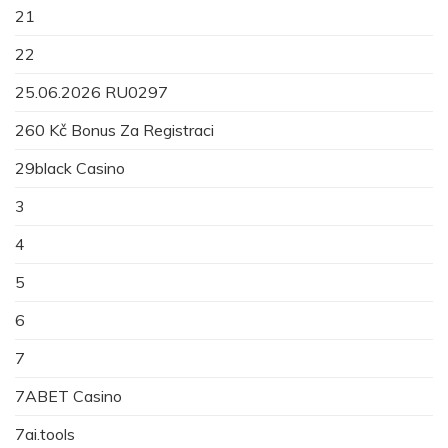
21
22
25.06.2026 RU0297
260 Kč Bonus Za Registraci
29black Casino
3
4
5
6
7
7ABET Casino
7ai.tools