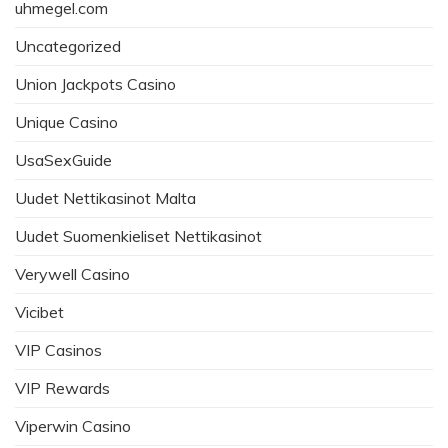
uhmegel.com
Uncategorized
Union Jackpots Casino
Unique Casino
UsaSexGuide
Uudet Nettikasinot Malta
Uudet Suomenkieliset Nettikasinot
Verywell Casino
Vicibet
VIP Casinos
VIP Rewards
Viperwin Casino