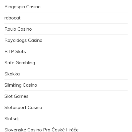
Ringospin Casino
robocat
Roulo Casino
Royaldogs Casino
RTP Slots
Safe Gambling
Skokka
Slimking Casino
Slot Games
Slotosport Casino
Slotsdj
Slovenské Casino Pro České Hráče