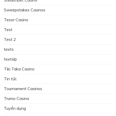
Sweepstakes Casinos
Tesor Casino
Test
Test 2
texts
textslp
Tiki Taka Casino
Tin tức
Tournament Casinos
Trumo Casino
Tuyển dụng