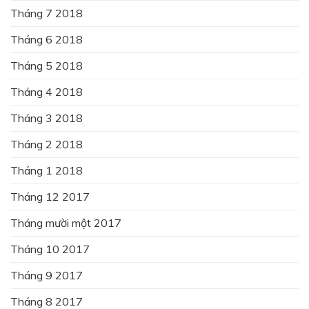
Tháng 7 2018
Tháng 6 2018
Tháng 5 2018
Tháng 4 2018
Tháng 3 2018
Tháng 2 2018
Tháng 1 2018
Tháng 12 2017
Tháng mười một 2017
Tháng 10 2017
Tháng 9 2017
Tháng 8 2017