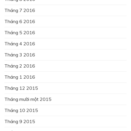
Tháng 7 2016
Tháng 6 2016
Tháng 5 2016
Tháng 4 2016
Tháng 3 2016
Tháng 2 2016
Tháng 1 2016
Tháng 12 2015
Tháng mười một 2015
Tháng 10 2015
Tháng 9 2015