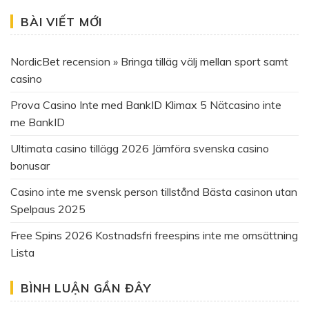
BÀI VIẾT MỚI
NordicBet recension » Bringa tilläg välj mellan sport samt
casino
Prova Casino Inte med BankID Klimax 5 Nätcasino inte
me BankID
Ultimata casino tillägg 2026 Jämföra svenska casino
bonusar
Casino inte me svensk person tillstånd Bästa casinon utan
Spelpaus 2025
Free Spins 2026 Kostnadsfri freespins inte me omsättning
Lista
BÌNH LUẬN GẦN ĐÂY