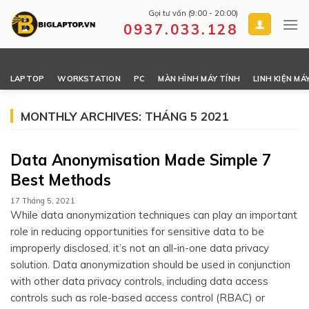
Skip
Gọi tư vấn (9:00 - 20:00)
to
0937.033.128
content
LAPTOP
WORKSTATION
PC
MÀN HÌNH MÁY TÍNH
LINH KIỆN MÁ
MONTHLY ARCHIVES:
THÁNG 5 2021
Data Anonymisation Made Simple 7
Best Methods
17 Tháng 5, 2021
While data anonymization techniques can play an important
role in reducing opportunities for sensitive data to be
improperly disclosed, it’s not an all-in-one data privacy
solution. Data anonymization should be used in conjunction
with other data privacy controls, including data access
controls such as role-based access control (RBAC) or