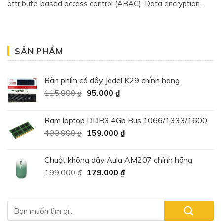
attribute-based access control (ABAC). Data encryption..
SẢN PHẨM
Bàn phím có dây Jedel K29 chính hãng
Giá
Giá
115.000
₫
95.000
₫
gốc
hiện
là:
tại
Ram laptop DDR3 4Gb Bus 1066/1333/1600
115.000 ₫.
là:
Giá
Giá
400.000
₫
159.000
₫
95.000 ₫.
gốc
hiện
là:
tại
Chuột không dây Aula AM207 chính hãng
400.000 ₫.
là:
Giá
Giá
199.000
₫
179.000
₫
159.000 ₫.
gốc
hiện
là:
tại
199.000 ₫.
là:
179.000 ₫.