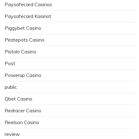
Paysafecard Casinos
Paysafecard Kasinot
Piggybet Casino
Piratepots Casino
Pistolo Casino
Post
Powerup Casino
public
Qbet Casino
Redracer Casino
Reelson Casino
review