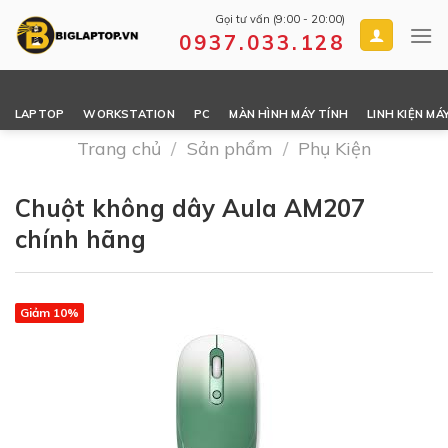
Skip
Gọi tư vấn (9:00 - 20:00)
to
0937.033.128
content
LAPTOP
WORKSTATION
PC
MÀN HÌNH MÁY TÍNH
LINH KIỆN MÁ
Trang chủ
/
Sản phẩm
/
Phụ Kiện
Chuột không dây Aula AM207
chính hãng
Giảm 10%