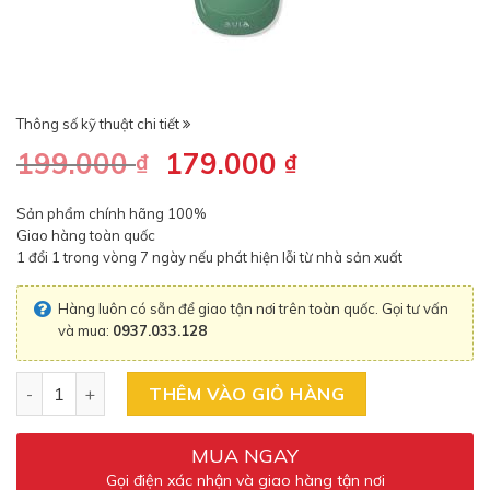
Thông số kỹ thuật chi tiết
199.000
Giá
179.000
Giá
₫
₫
gốc
hiện
là:
tại
Sản phẩm chính hãng 100%
199.000 ₫.
là:
Giao hàng toàn quốc
1 đổi 1 trong vòng 7 ngày nếu phát hiện lỗi từ nhà sản xuất
179.000 ₫.
Hàng luôn có sẵn để giao tận nơi trên toàn quốc. Gọi tư vấn
và mua:
0937.033.128
Số lượng
THÊM VÀO GIỎ HÀNG
MUA NGAY
Gọi điện xác nhận và giao hàng tận nơi