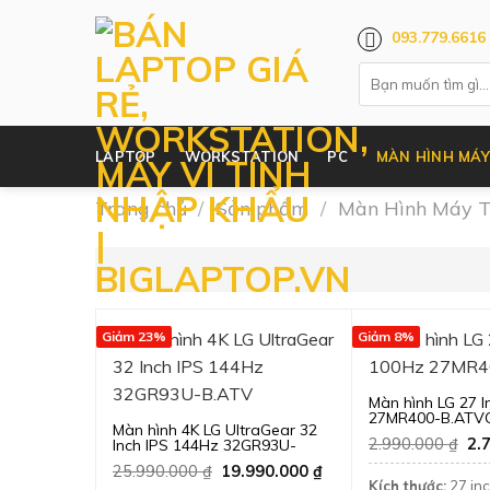
Skip
093.779.6616
to
content
LAPTOP
WORKSTATION
PC
MÀN HÌNH MÁY
Trang chủ
/
Sản phẩm
/
Màn Hình Máy T
Giảm 23%
Giảm 8%
Màn hình LG 27 I
27MR400-B.ATV
Màn hình 4K LG UltraGear 32
Gi
2.990.000
₫
2.
Inch IPS 144Hz 32GR93U-
gố
B.ATV
Giá
Giá
25.990.000
₫
19.990.000
₫
là:
gốc
hiện
Kích thước:
27 in
2.9