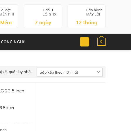
Cài đặt
1 đổi 1
Bảo hành
MIỄN PHÍ
LỖI SNX
MÁY LỖI
 Mềm
7 ngày
12 tháng
0
 CÔNG NGHỆ
hị kết quả duy nhất
3.5 inch
inch