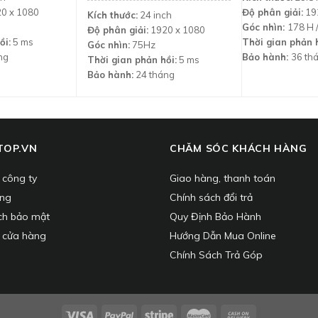
2.750.000 ₫.
0 x 1080
Độ phân giải:
19
Kích thước:
24 inch
Góc nhìn:
178 H 
Độ phân giải:
1920 x 1080
ồi:
5 ms
Thời gian phản h
Góc nhìn:
75Hz
ng
Bảo hành:
36 th
Thời gian phản hồi:
5 ms
Bảo hành:
24 tháng
TOP.VN
CHĂM SÓC KHÁCH HÀNG
u công ty
Giao hàng, thanh toán
ụng
Chính sách đổi trả
ch bảo mật
Quy Định Bảo Hành
 cửa hàng
Hướng Dẫn Mua Online
Chính Sách Trả Góp