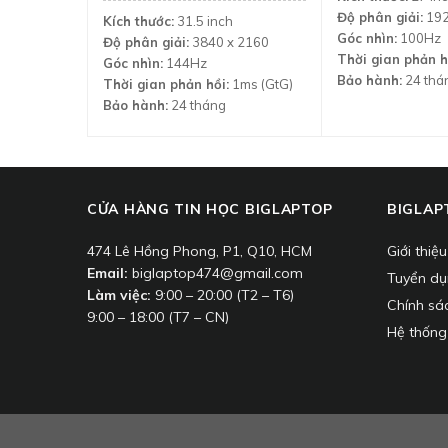
là:
tại
Độ phân giải:
192
Kích thước:
31.5 inch
25.990.000 ₫.
là:
19.990.000 ₫.
Góc nhìn:
100Hz
Độ phân giải:
3840 x 2160
Thời gian phản h
Góc nhìn:
144Hz
Bảo hành:
24 thá
Thời gian phản hồi:
1ms (GtG)
Bảo hành:
24 tháng
CỬA HÀNG TIN HỌC BIGLAPTOP
BIGLAP
474 Lê Hồng Phong, P1, Q10, HCM
Giới thiệ
Email:
biglaptop474@gmail.com
Tuyển d
Làm việc:
9:00 – 20:00 (T2 – T6)
Chính sá
9:00 – 18:00 (T7 – CN)
Hệ thống