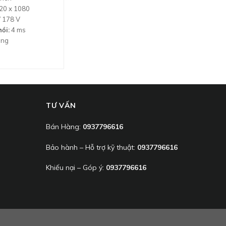
20 x 1080
/ 178 V
ồi:
4 ms
áng
TƯ VẤN
Bán Hàng:
0937796616
Bảo hành – Hỗ trợ kỹ thuật:
0937796616
Khiếu nại – Góp ý:
0937796616