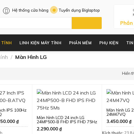
Hệ thống cửa hàng
Tuyển dụng Biglaptop
Phần
 TÍNH
LINH KIỆN MÁY TÍNH
PHẦN MỀM
PHỤ KIỆN
TIN
ính
/
Màn Hình LG
Hiển t
nch IPS 100Hz
Màn hình LG 2
Q
24M47VQ
Màn hình LCD 24 inch LG
á
Giá
750.000
₫
3.450.000
₫
24MP500-B FHD IPS FHD 75Hz
c
hiện
5Ms
2.290.000
₫
tại
ch
Kích thước:
23.8 
90.000 ₫.
là: