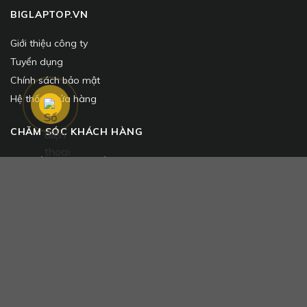
BIGLAPTOP.VN
Giới thiệu công ty
Tuyển dụng
Chính sách bảo mật
Hệ thống cửa hàng
CHĂM SÓC KHÁCH HÀNG
Giao hàng, thanh toán
Chính sách đổi trả
Quy Định Bảo Hành
Hướng Dẫn Mua Online
Chính Sách Trả Góp
TƯ VẤN
Bán Hàng:
0937796616