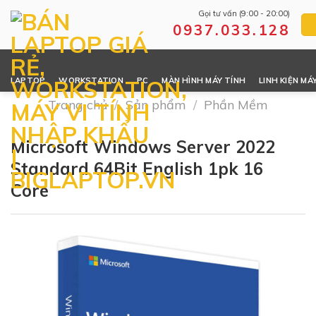
Skip
Gọi tư vấn (9:00 - 20:00)
to
0937.033.128
content
LAPTOP
WORKSTATION
PC
MÀN HÌNH MÁY TÍNH
LINH KIỆN MÁ
Trang chủ
/
Sản phẩm
/
Phần Mềm
Microsoft Windows Server 2022
Standard 64Bit English 1pk 16
Core