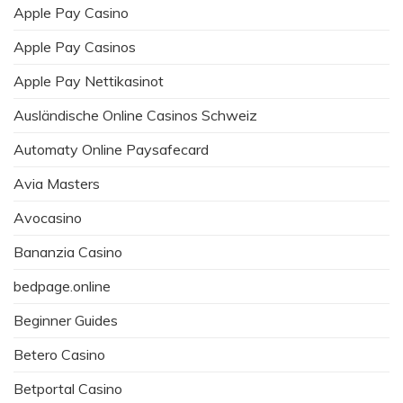
Apple Pay Casino
Apple Pay Casinos
Apple Pay Nettikasinot
Ausländische Online Casinos Schweiz
Automaty Online Paysafecard
Avia Masters
Avocasino
Bananzia Casino
bedpage.online
Beginner Guides
Betero Casino
Betportal Casino