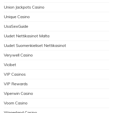
Union Jackpots Casino
Unique Casino
UsaSexGuide
Uudet Nettikasinot Malta
Uudet Suomenkieliset Nettikasinot
Verywell Casino
Vicibet
VIP Casinos
VIP Rewards
Viperwin Casino
Voom Casino
Wagerland Casino