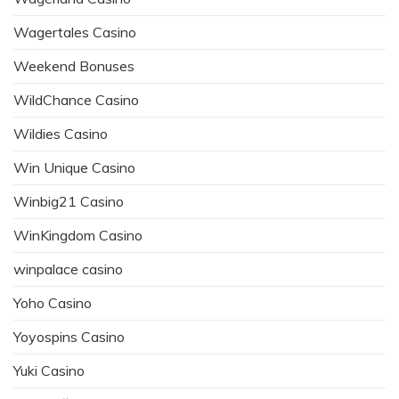
Wagertales Casino
Weekend Bonuses
WildChance Casino
Wildies Casino
Win Unique Casino
Winbig21 Casino
WinKingdom Casino
winpalace casino
Yoho Casino
Yoyospins Casino
Yuki Casino