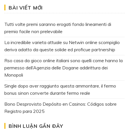
BÀI VIẾT MỚI
Tutti volte premi saranno erogati fondo lineamenti di
premio facile non prelevabile
La incredibile varieta attuale su Netwin online scompiglio
deriva adatto da queste solide ed proficue partnership
Rso casa da gioco online italiani sono quelli come hanno la
permesso dell’Agenzia delle Dogane addirittura dei
Monopoli
Single dopo aver raggiunto questa ammontare, il fermo
bonus sinon converte durante fermo reale
Bono Desprovisto Depósito en Casinos: Códigos sobre
Registro para 2025
BÌNH LUẬN GẦN ĐÂY