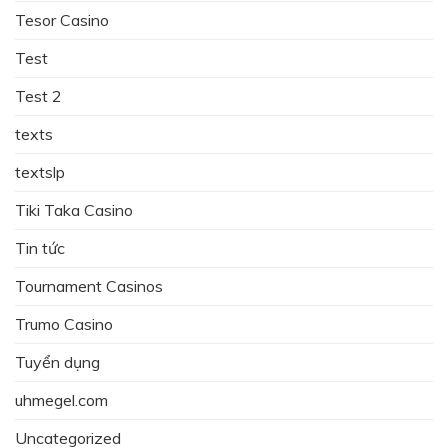
Tesor Casino
Test
Test 2
texts
textslp
Tiki Taka Casino
Tin tức
Tournament Casinos
Trumo Casino
Tuyển dụng
uhmegel.com
Uncategorized