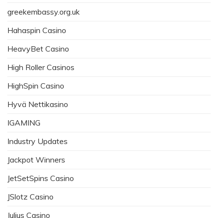
greekembassy.org.uk
Hahaspin Casino
HeavyBet Casino
High Roller Casinos
HighSpin Casino
Hyvä Nettikasino
IGAMING
Industry Updates
Jackpot Winners
JetSetSpins Casino
JSlotz Casino
Julius Casino