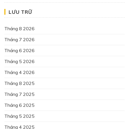
LƯU TRỮ
Tháng 8 2026
Tháng 7 2026
Tháng 6 2026
Tháng 5 2026
Tháng 4 2026
Tháng 8 2025
Tháng 7 2025
Tháng 6 2025
Tháng 5 2025
Tháng 4 2025