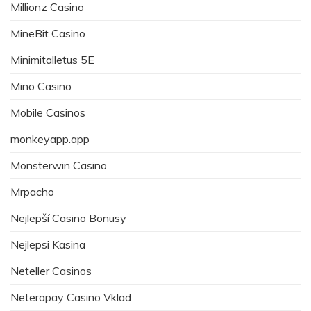
Millionz Casino
MineBit Casino
Minimitalletus 5E
Mino Casino
Mobile Casinos
monkeyapp.app
Monsterwin Casino
Mrpacho
Nejlepší Casino Bonusy
Nejlepsi Kasina
Neteller Casinos
Neterapay Casino Vklad