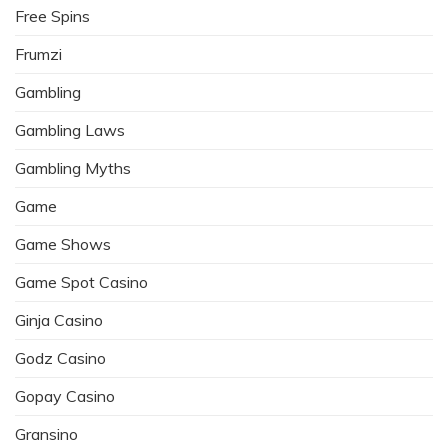
Free Spins
Frumzi
Gambling
Gambling Laws
Gambling Myths
Game
Game Shows
Game Spot Casino
Ginja Casino
Godz Casino
Gopay Casino
Gransino