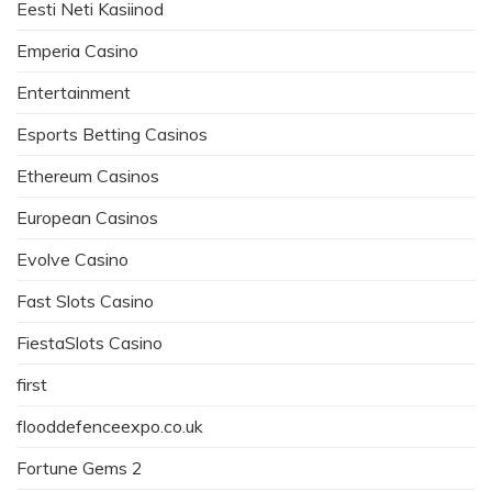
Eesti Neti Kasiinod
Emperia Casino
Entertainment
Esports Betting Casinos
Ethereum Casinos
European Casinos
Evolve Casino
Fast Slots Casino
FiestaSlots Casino
first
flooddefenceexpo.co.uk
Fortune Gems 2