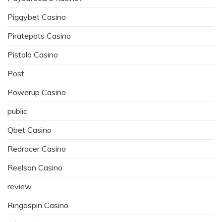
Piggybet Casino
Piratepots Casino
Pistolo Casino
Post
Powerup Casino
public
Qbet Casino
Redracer Casino
Reelson Casino
review
Ringospin Casino