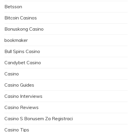
Betsson
Bitcoin Casinos
Bonuskong Casino
bookmaker
Bull Spins Casino
Candybet Casino
Casino
Casino Guides
Casino Interviews
Casino Reviews
Casino S Bonusem Za Registraci
Casino Tips