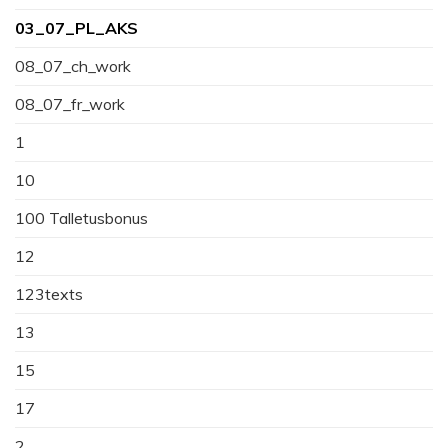
03_07_PL_AKS
08_07_ch_work
08_07_fr_work
1
10
100 Talletusbonus
12
123texts
13
15
17
2