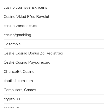
casino utan svensk licens
Casino Vklad Přes Revolut
casino zonder crucks
casino/gambling
Casombie
České Casino Bonus Za Registraci
České Casino Paysafecard
ChanceBit Casino
chathubcam.com
Computers, Games
crypto 01
crypto 05