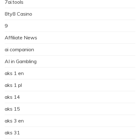
7ai.tools
8ty8 Casino
9
Affiliate News
ai companion
AI in Gambling
aks 1 en
aks 1 pl
aks 14
aks 15
aks 3 en
aks 31