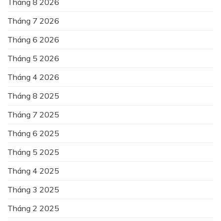
Tháng 8 2026
Tháng 7 2026
Tháng 6 2026
Tháng 5 2026
Tháng 4 2026
Tháng 8 2025
Tháng 7 2025
Tháng 6 2025
Tháng 5 2025
Tháng 4 2025
Tháng 3 2025
Tháng 2 2025