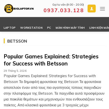
Skip
Gọi tư vấn (9:00 - 20:00)
to
0937.033.128
content
LAPTOP
WORKSTATION
PC
MÀN HÌNH MÁY TÍNH
LINH KIỆN MÁ
BETSSON
Popular Games Explained: Strategies
for Success with Betsson
29 Tháng 5, 2026
Popular Games Explained: Strategies for Success with
Betsson Τα δημοφιλή φρουτάκια της Betsson Τα φρουτάκια
αποτελούν έναν από τους πιο αγαπητούς τύπους παιχνιδιών
στην πλατφόρμα της Betsson. Τα παιχνίδια αυτά προσφέρουν
μια ποικιλία θεμάτων και μηχανισμών που ενθουσιάζουν τους
παίκτες. Από κλασικά φρουτάκια με 3 τροχούς μέχρι