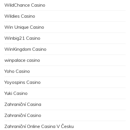
WildChance Casino
Wildies Casino
Win Unique Casino
Winbig21 Casino
WinKingdom Casino
winpalace casino
Yoho Casino
Yoyospins Casino
Yuki Casino
Zahraniční Casina
Zahraniční Casino
Zahraniční Online Casina V Česku