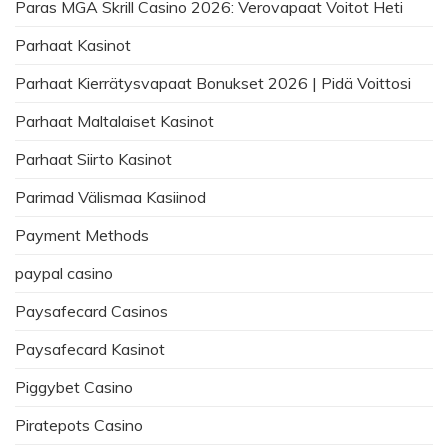
Paras MGA Skrill Casino 2026: Verovapaat Voitot Heti
Parhaat Kasinot
Parhaat Kierrätysvapaat Bonukset 2026 | Pidä Voittosi
Parhaat Maltalaiset Kasinot
Parhaat Siirto Kasinot
Parimad Välismaa Kasiinod
Payment Methods
paypal casino
Paysafecard Casinos
Paysafecard Kasinot
Piggybet Casino
Piratepots Casino