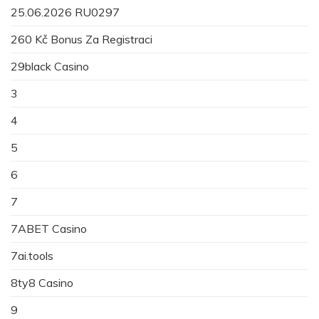
25.06.2026 RU0297
260 Kč Bonus Za Registraci
29black Casino
3
4
5
6
7
7ABET Casino
7ai.tools
8ty8 Casino
9