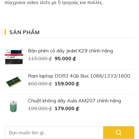
σύγχρονα video slots με 5 τροχούς και πολλές..
SẢN PHẨM
Bàn phím có dây Jedel K29 chính hãng
Giá
Giá
115.000
₫
95.000
₫
gốc
hiện
là:
tại
Ram laptop DDR3 4Gb Bus 1066/1333/1600
115.000 ₫.
là:
Giá
Giá
400.000
₫
159.000
₫
95.000 ₫.
gốc
hiện
là:
tại
Chuột không dây Aula AM207 chính hãng
400.000 ₫.
là:
Giá
Giá
199.000
₫
179.000
₫
159.000 ₫.
gốc
hiện
là:
tại
199.000 ₫.
là:
179.000 ₫.