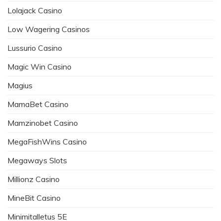
Lolajack Casino
Low Wagering Casinos
Lussurio Casino
Magic Win Casino
Magius
MamaBet Casino
Mamzinobet Casino
MegaFishWins Casino
Megaways Slots
Millionz Casino
MineBit Casino
Minimitalletus 5E