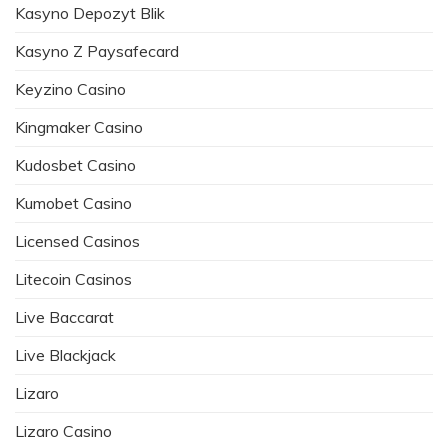
Kasyno Depozyt Blik
Kasyno Z Paysafecard
Keyzino Casino
Kingmaker Casino
Kudosbet Casino
Kumobet Casino
Licensed Casinos
Litecoin Casinos
Live Baccarat
Live Blackjack
Lizaro
Lizaro Casino