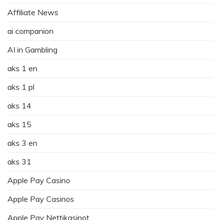
Affiliate News
ai companion
AI in Gambling
aks 1 en
aks 1 pl
aks 14
aks 15
aks 3 en
aks 31
Apple Pay Casino
Apple Pay Casinos
Apple Pay Nettikasinot