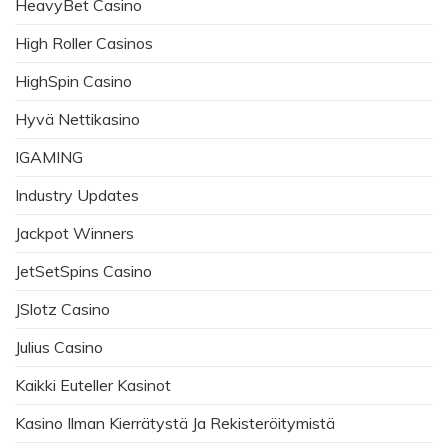
HeavyBet Casino
High Roller Casinos
HighSpin Casino
Hyvä Nettikasino
IGAMING
Industry Updates
Jackpot Winners
JetSetSpins Casino
JSlotz Casino
Julius Casino
Kaikki Euteller Kasinot
Kasino Ilman Kierrätystä Ja Rekisteröitymistä