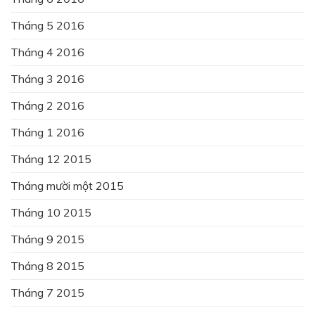
Tháng 5 2016
Tháng 4 2016
Tháng 3 2016
Tháng 2 2016
Tháng 1 2016
Tháng 12 2015
Tháng mười một 2015
Tháng 10 2015
Tháng 9 2015
Tháng 8 2015
Tháng 7 2015