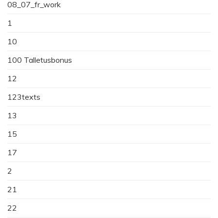
08_07_fr_work
1
10
100 Talletusbonus
12
123texts
13
15
17
2
21
22