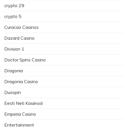
crypto 29
crypto 5
Curacao Casinos
Dazard Casino
Division 1
Doctor Spins Casino
Dragonia
Dragonia Casino
Duospin
Eesti Neti Kasiinod
Emperia Casino
Entertainment