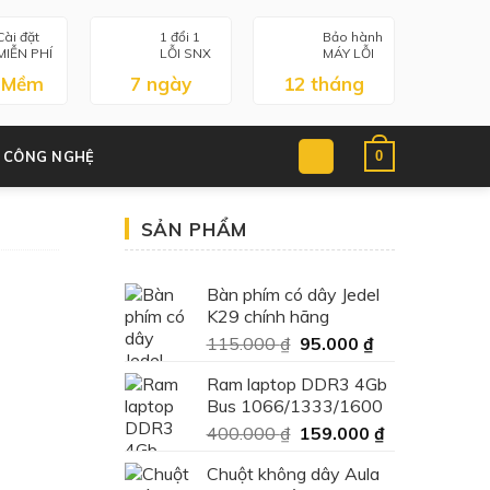
Cài đặt
1 đổi 1
Bảo hành
MIỄN PHÍ
LỖI SNX
MÁY LỖI
 Mềm
7 ngày
12 tháng
0
 CÔNG NGHỆ
SẢN PHẨM
Bàn phím có dây Jedel
K29 chính hãng
Giá
Giá
115.000
₫
95.000
₫
gốc
hiện
Ram laptop DDR3 4Gb
là:
tại
Bus 1066/1333/1600
115.000 ₫.
là:
Giá
Giá
400.000
₫
159.000
₫
95.000 ₫.
gốc
hiện
Chuột không dây Aula
là:
tại