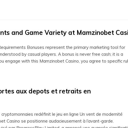
nts and Game Variety at Mamzinobet Cas
quirements Bonuses represent the primary marketing tool for
nderstood by casual players. A bonus is never free cash; it is a
u engage with this Mamzinobet Casino, you agree to specific ru
rtes aux depots et retraits en
 cryptomonnaies redéfinit le jeu en ligne Un vent de modernité
nobet Casino se positionne audacieusement à l’avant-garde.
isé par ProgressPlay Limited, a annoncé une avancée significat