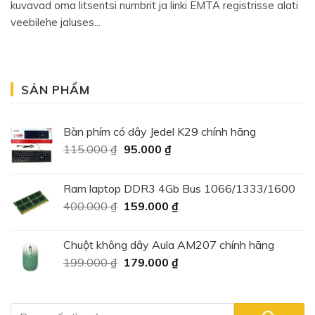
kuvavad oma litsentsi numbrit ja linki EMTA registrisse alati
veebilehe jaluses...
SẢN PHẨM
Bàn phím có dây Jedel K29 chính hãng
Giá
Giá
115.000
₫
95.000
₫
gốc
hiện
là:
tại
Ram laptop DDR3 4Gb Bus 1066/1333/1600
115.000 ₫.
là:
Giá
Giá
400.000
₫
159.000
₫
95.000 ₫.
gốc
hiện
là:
tại
Chuột không dây Aula AM207 chính hãng
400.000 ₫.
là:
Giá
Giá
199.000
₫
179.000
₫
159.000 ₫.
gốc
hiện
là:
tại
199.000 ₫.
là: