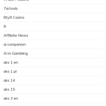
7ai.tools
8ty8 Casino
9
Affiliate News
ai companion
AI in Gambling
aks 1 en
aks 1 pl
aks 14
aks 15
aks 3 en