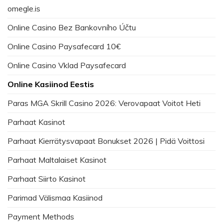
omegle.is
Online Casino Bez Bankovního Účtu
Online Casino Paysafecard 10€
Online Casino Vklad Paysafecard
Online Kasiinod Eestis
Paras MGA Skrill Casino 2026: Verovapaat Voitot Heti
Parhaat Kasinot
Parhaat Kierrätysvapaat Bonukset 2026 | Pidä Voittosi
Parhaat Maltalaiset Kasinot
Parhaat Siirto Kasinot
Parimad Välismaa Kasiinod
Payment Methods