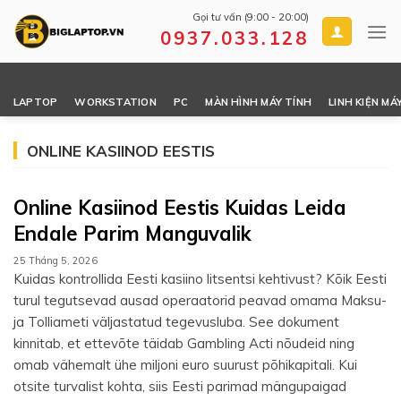
Skip
Gọi tư vấn (9:00 - 20:00)
to
0937.033.128
content
LAPTOP
WORKSTATION
PC
MÀN HÌNH MÁY TÍNH
LINH KIỆN MÁ
ONLINE KASIINOD EESTIS
Online Kasiinod Eestis Kuidas Leida
Endale Parim Manguvalik
25 Tháng 5, 2026
Kuidas kontrollida Eesti kasiino litsentsi kehtivust? Kõik Eesti
turul tegutsevad ausad operaatorid peavad omama Maksu-
ja Tolliameti väljastatud tegevusluba. See dokument
kinnitab, et ettevõte täidab Gambling Acti nõudeid ning
omab vähemalt ühe miljoni euro suurust põhikapitali. Kui
otsite turvalist kohta, siis Eesti parimad mängupaigad