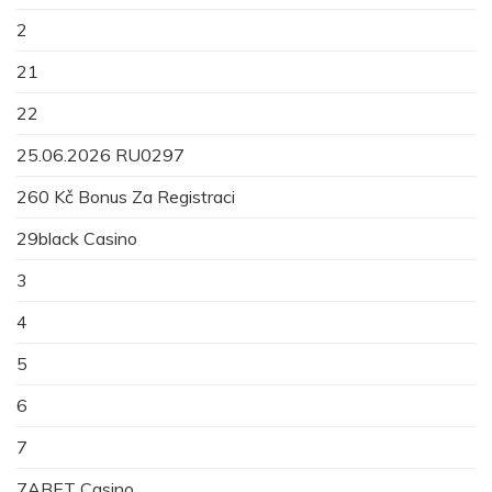
2
21
22
25.06.2026 RU0297
260 Kč Bonus Za Registraci
29black Casino
3
4
5
6
7
7ABET Casino