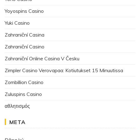
Yoyospins Casino
Yuki Casino
Zahraniční Casina
Zahraniční Casino
Zahraniční Online Casina V Česku
Zimpler Casino Verovapaa: Kotiutukset 15 Minuutissa
Zombillion Casino
Zuluspins Casino
αθλητισμός
META
Đăng ký