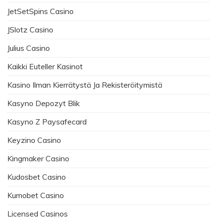
JetSetSpins Casino
JSlotz Casino
Julius Casino
Kaikki Euteller Kasinot
Kasino Ilman Kierrätystä Ja Rekisteröitymistä
Kasyno Depozyt Blik
Kasyno Z Paysafecard
Keyzino Casino
Kingmaker Casino
Kudosbet Casino
Kumobet Casino
Licensed Casinos