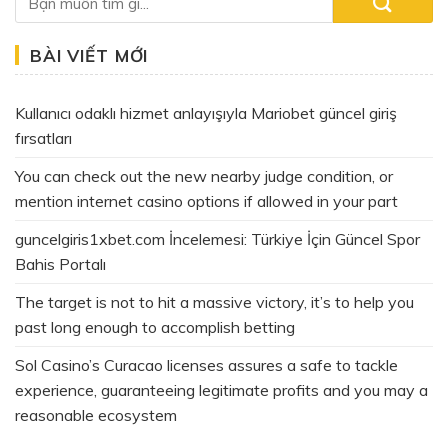
179.000 ₫.
BÀI VIẾT MỚI
Kullanıcı odaklı hizmet anlayışıyla Mariobet güncel giriş
fırsatları
You can check out the new nearby judge condition, or
mention internet casino options if allowed in your part
guncelgiris1xbet.com İncelemesi: Türkiye İçin Güncel Spor
Bahis Portalı
The target is not to hit a massive victory, it’s to help you
past long enough to accomplish betting
Sol Casino’s Curacao licenses assures a safe to tackle
experience, guaranteeing legitimate profits and you may a
reasonable ecosystem