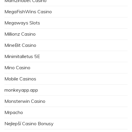
Mamzinobet Casino
MegaFishWins Casino
Megaways Slots
Millionz Casino
MineBit Casino
Minimitalletus 5E
Mino Casino
Mobile Casinos
monkeyapp.app
Monsterwin Casino
Mrpacho
Nejlepší Casino Bonusy