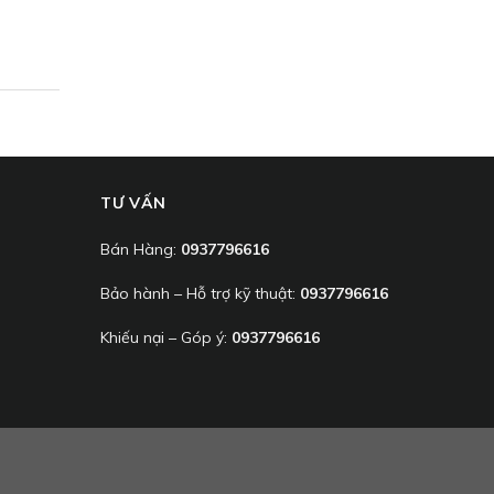
TƯ VẤN
Bán Hàng:
0937796616
Bảo hành – Hỗ trợ kỹ thuật:
0937796616
Khiếu nại – Góp ý:
0937796616