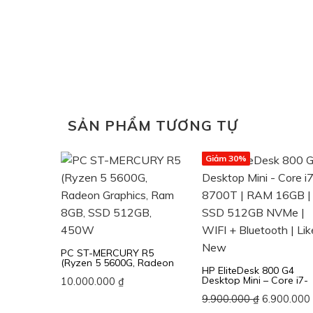
SẢN PHẨM TƯƠNG TỰ
Giảm 30%
PC ST-MERCURY R5
(Ryzen 5 5600G, Radeon
HP EliteDesk 800 G4
Graphics, Ram 8GB, SSD
Desktop Mini – Core i7-
10.000.000
₫
512GB, 450W
8700T | RAM 16GB | SS
Giá
9.900.000
₫
6.900.00
512GB NVMe | WIFI +
Bluetooth | Like New