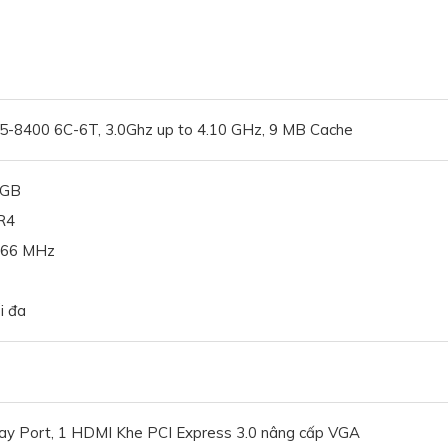
i5-8400 6C-6T, 3.0Ghz up to 4.10 GHz, 9 MB Cache
6GB
R4
666 MHz
i đa
lay Port, 1 HDMI Khe PCI Express 3.0 nâng cấp VGA