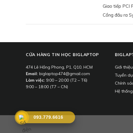
Giao tiếp PCI 
Cổng đầu ra 
CỬA HÀNG TIN HỌC BIGLAPTOP
BIGLAP
474 Lê Hồng Phong, P1, Q10, HCM
Giới thiệ
Email:
biglaptop474@gmail.com
Tuyển d
Làm việc:
9:00 – 20:00 (T2 – T6)
Chính sá
9:00 – 18:00 (T7 – CN)
Hệ thống
093.779.6616