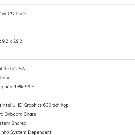
00W CS Thực
 9.2 x 29.2
khẩu từ USA
Tháng
àng hóa 95%-99%
 Intel UHD Graphics 630 tích hợp
rd Onboard Share
ystem Shared
ộ nhớ System Dependent