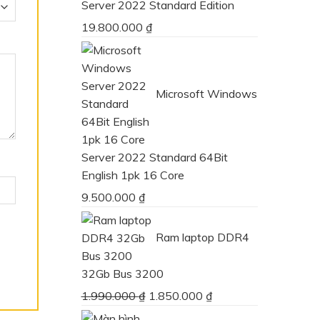
Server 2022 Standard Edition
19.800.000
₫
Microsoft Windows
Server 2022 Standard 64Bit
English 1pk 16 Core
9.500.000
₫
Ram laptop DDR4
32Gb Bus 3200
Giá
Giá
1.990.000
₫
1.850.000
₫
gốc
hiện