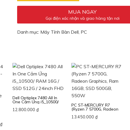
MUA NGAY
Gọi điện xác nhận và giao hàng tận nơi
Danh mục:
Máy Tính Bàn Dell
,
PC
Dell Optiplex 7480 All In
One Cảm Ứng i5_10500/
PC ST-MERCURY R7
RAM 16G / SSD 512G /
(Ryzen 7 5700G, Radeon
12.800.000
₫
24inch FHD
Graphics, Ram 16GB, SSD
13.450.000
₫
500GB, 550W
D
Giá
0
₫