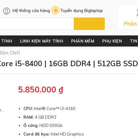
Hệ thống cửa hàng
Tuyển dụng Biglaptop
Phần
 TÍNH
LINH KIỆN MÁY TÍNH
PHẦN MỀM
PHỤ KIỆN
TIN
Bàn Dell
 Core i5-8400 | 16GB DDR4 | 512GB SSD
5.850.000
₫
CPU:
Intel® Core™ i3-4160
cs
RAM:
4 GB DDR3
Ổ cứng:
HDD 500Gb
Card đồ họa:
Intel HD Graphics