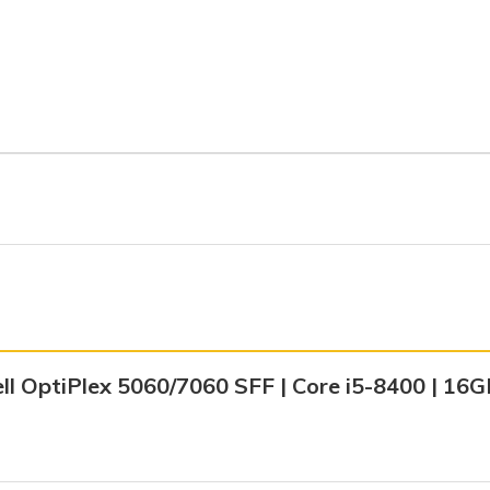
hiện
tại
₫.
là:
6.900.000 ₫.
ell OptiPlex 5060/7060 SFF | Core i5-8400 | 16