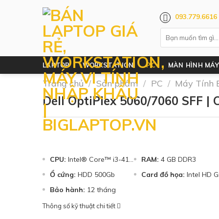
Skip
093.779.6616
to
content
LAPTOP
WORKSTATION
PC
MÀN HÌNH MÁY
Trang chủ
/
Sản phẩm
/
PC
/
Máy Tính 
Dell OptiPlex 5060/7060 SFF |
CPU:
Intel® Core™ i3-4160
RAM:
4 GB DDR3
Ổ cứng:
HDD 500Gb
Card đồ họa:
Intel HD Graphi
Bảo hành:
12 tháng
Thông số kỹ thuật chi tiết