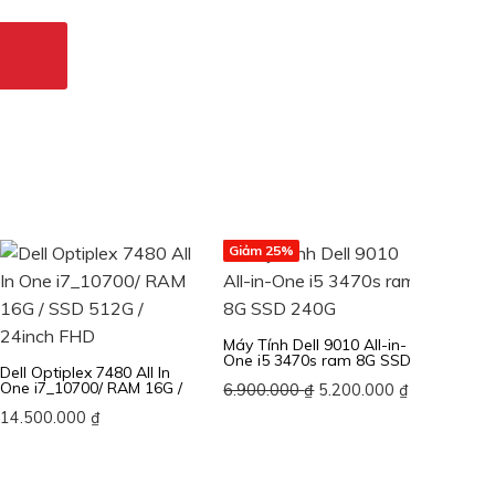
Giảm 25%
Máy Tính Dell 9010 All-in-
One i5 3470s ram 8G SSD
Dell Optiplex 7480 All In
Dell Op
240G
One i7_10700/ RAM 16G /
One i5
Giá
Giá
6.900.000
₫
5.200.000
₫
SSD 512G / 24inch FHD
SSD 5
gốc
hiện
14.500.000
₫
12.50
là:
tại
6.900.000 ₫.
là:
5.200.000 ₫