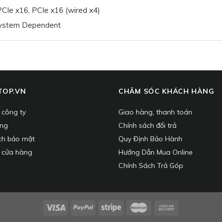
PCIe x16, PCIe x16 (wired x4)
System Dependent
TOP.VN
CHĂM SÓC KHÁCH HÀNG
u công ty
Giao hàng, thanh toán
ụng
Chính sách đổi trả
ch bảo mật
Quy Định Bảo Hành
 cửa hàng
Hướng Dẫn Mua Online
Chính Sách Trả Góp