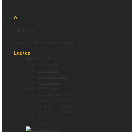
0
Giỏ hàng
Chưa có sản phẩm trong giỏ hàng.
Laptop
THƯƠNG HIỆU
Laptop Dell
Laptop HP
Laptop Lenovo
Laptop Asus
BẠN ĐANG TÌM?
Laptop dưới 5 triệu
5 triệu -> 10 triệu
10 triệu -> 15 triệu
15 triệu -> 20 triệu
20 triệu -> 30 triệu
Trên 30 triệu