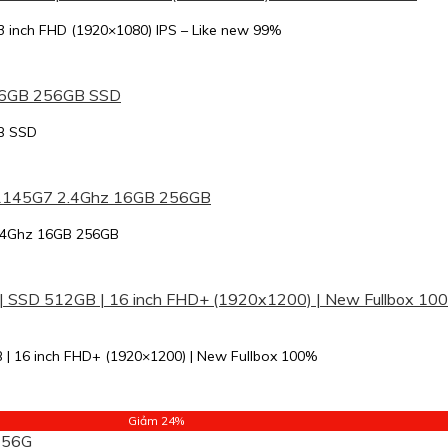
3 inch FHD (1920×1080) IPS – Like new 99%
B SSD
2.4Ghz 16GB 256GB
B | 16 inch FHD+ (1920×1200) | New Fullbox 100%
Giảm 24%