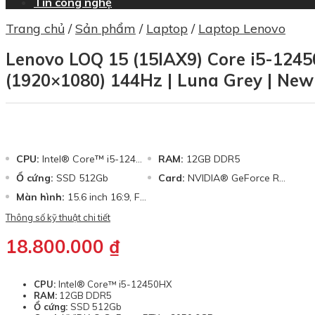
Tin công nghệ
Trang chủ
/
Sản phẩm
/
Laptop
/
Laptop Lenovo
Lenovo LOQ 15 (15IAX9) Core i5-1245
(1920×1080) 144Hz | Luna Grey | New
CPU:
Intel® Core™ i5-12450HX
RAM:
12GB DDR5
Ổ cứng:
SSD 512Gb
Card:
NVIDIA® GeForce RTX™ 3050 6GB
Màn hình:
15.6 inch 16:9, FHD (1920 X 1080)
Thông số kỹ thuật chi tiết
18.800.000
₫
CPU:
Intel® Core™ i5-12450HX
RAM:
12GB DDR5
Ổ cứng:
SSD 512Gb