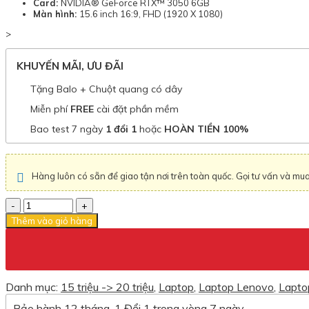
Card:
NVIDIA® GeForce RTX™ 3050 6GB
Màn hình:
15.6 inch 16:9, FHD (1920 X 1080)
>
KHUYẾN MÃI, ƯU ĐÃI
Tặng Balo + Chuột quang có dây
Miễn phí
FREE
cài đặt phần mềm
Bao test 7 ngày
1 đổi 1
hoặc
HOÀN TIỀN 100%
Hàng luôn có sẵn để giao tận nơi trên toàn quốc. Gọi tư vấn và mu
Số
lượng
Thêm vào giỏ hàng
Danh mục:
15 triệu -> 20 triệu
,
Laptop
,
Laptop Lenovo
,
Lapto
Bảo hành 12 tháng, 1 Đổi 1 trong vòng 7 ngày