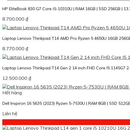
là:
tại
11.500.000 ₫.
là:
HP EliteBook 830 G7 Core i5-10310U | RAM 16GB | SSD 256GB | 13.
9.500.000 ₫.
8.700.000
₫
Laptop Lenovo Thinkpad T14 AMD Pro Ryzen 5 4650U 16GB 256G
8.770.000
₫
Laptop Lenovo Thinkpad T14 Gen 2 14 inch FHD Core I5 1145G7 
12.500.000
₫
Hết hàng
Dell Inspiron 16 5635 (2023) Ryzen 5-7530U | RAM 8GB | SSD 512G
Liên hệ