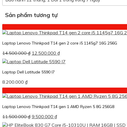
Sản phẩm tương tự
Laptop Lenovo Thinkpad T14 gen 2 core i5 1145g7 16G 256G
Giá
Giá
14.500.000
₫
12.500.000
₫
gốc
hiện
là:
tại
14.500.000 ₫.
là:
Laptop Dell Latitude 5590 I7
12.500.000 ₫.
8.200.000
₫
Laptop Lenovo Thinkpad T14 gen 1 AMD Ryzen 5 8G 256G8
Giá
Giá
11.500.000
₫
9.500.000
₫
gốc
hiện