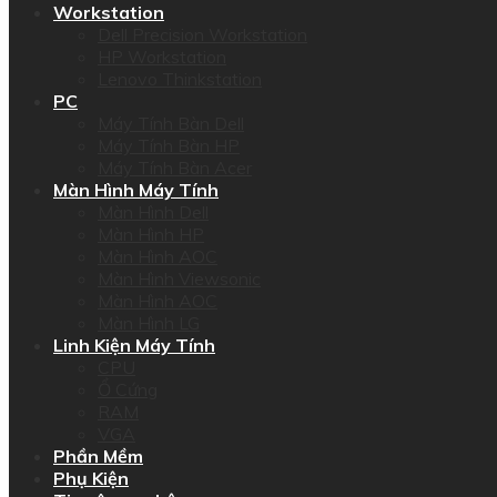
Workstation
Dell Precision Workstation
HP Workstation
Lenovo Thinkstation
PC
Máy Tính Bàn Dell
Máy Tính Bàn HP
Máy Tính Bàn Acer
Màn Hình Máy Tính
Màn Hình Dell
Màn Hình HP
Màn Hình AOC
Màn Hình Viewsonic
Màn Hình AOC
Màn Hình LG
Linh Kiện Máy Tính
CPU
Ổ Cứng
RAM
VGA
Phần Mềm
Phụ Kiện