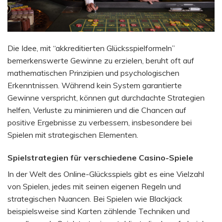
Die Idee, mit “akkreditierten Glücksspielformeln”
bemerkenswerte Gewinne zu erzielen, beruht oft auf
mathematischen Prinzipien und psychologischen
Erkenntnissen. Während kein System garantierte
Gewinne verspricht, können gut durchdachte Strategien
helfen, Verluste zu minimieren und die Chancen auf
positive Ergebnisse zu verbessern, insbesondere bei
Spielen mit strategischen Elementen.
Spielstrategien für verschiedene Casino-Spiele
In der Welt des Online-Glücksspiels gibt es eine Vielzahl
von Spielen, jedes mit seinen eigenen Regeln und
strategischen Nuancen. Bei Spielen wie Blackjack
beispielsweise sind Karten zählende Techniken und