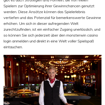
Spielern zur Optimierung ihrer Gewinnchancen genutzt
werden. Diese Ansätze können das Spielerlebnis
vertiefen und das Potenzial für bemerkenswerte Gewinne
erhöhen. Um sich in dieser aufregenden Welt
zurechtzufinden, ist ein einfacher Zugang unerlässlich, und
so können Sie sich jederzeit über den
monsterwin casino
login
anmelden und direkt in eine Welt voller Spielspaß
eintauchen.