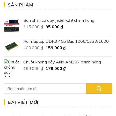
SẢN PHẨM
Bàn phím có dây Jedel K29 chính hãng
Giá
Giá
115.000
₫
95.000
₫
gốc
hiện
là:
tại
Ram laptop DDR3 4Gb Bus 1066/1333/1600
115.000 ₫.
là:
Giá
Giá
400.000
₫
159.000
₫
95.000 ₫.
gốc
hiện
là:
tại
Chuột không dây Aula AM207 chính hãng
400.000 ₫.
là:
Giá
Giá
199.000
₫
179.000
₫
159.000 ₫.
gốc
hiện
là:
tại
199.000 ₫.
là:
179.000 ₫.
BÀI VIẾT MỚI