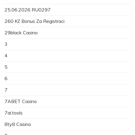
25.06.2026 RU0297
260 Kč Bonus Za Registraci
29black Casino
3
4
5
6
7
7ABET Casino
7ai.tools
8ty8 Casino