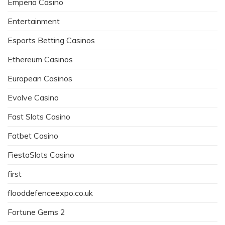
Emperia Casino
Entertainment
Esports Betting Casinos
Ethereum Casinos
European Casinos
Evolve Casino
Fast Slots Casino
Fatbet Casino
FiestaSlots Casino
first
flooddefenceexpo.co.uk
Fortune Gems 2