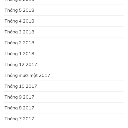
Tháng 5 2018
Tháng 4 2018
Tháng 3 2018
Tháng 2 2018
Tháng 1 2018
Tháng 12 2017
Tháng mười một 2017
Tháng 10 2017
Tháng 9 2017
Tháng 8 2017
Tháng 7 2017