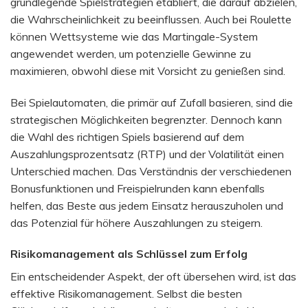
grundlegende Spielstrategien etabliert, die darauf abzielen,
die Wahrscheinlichkeit zu beeinflussen. Auch bei Roulette
können Wettsysteme wie das Martingale-System
angewendet werden, um potenzielle Gewinne zu
maximieren, obwohl diese mit Vorsicht zu genießen sind.
Bei Spielautomaten, die primär auf Zufall basieren, sind die
strategischen Möglichkeiten begrenzter. Dennoch kann
die Wahl des richtigen Spiels basierend auf dem
Auszahlungsprozentsatz (RTP) und der Volatilität einen
Unterschied machen. Das Verständnis der verschiedenen
Bonusfunktionen und Freispielrunden kann ebenfalls
helfen, das Beste aus jedem Einsatz herauszuholen und
das Potenzial für höhere Auszahlungen zu steigern.
Risikomanagement als Schlüssel zum Erfolg
Ein entscheidender Aspekt, der oft übersehen wird, ist das
effektive Risikomanagement. Selbst die besten