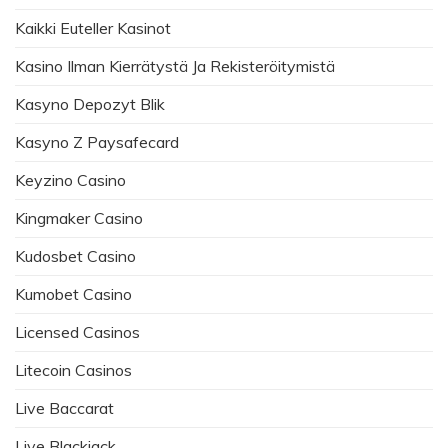
Kaikki Euteller Kasinot
Kasino Ilman Kierrätystä Ja Rekisteröitymistä
Kasyno Depozyt Blik
Kasyno Z Paysafecard
Keyzino Casino
Kingmaker Casino
Kudosbet Casino
Kumobet Casino
Licensed Casinos
Litecoin Casinos
Live Baccarat
Live Blackjack