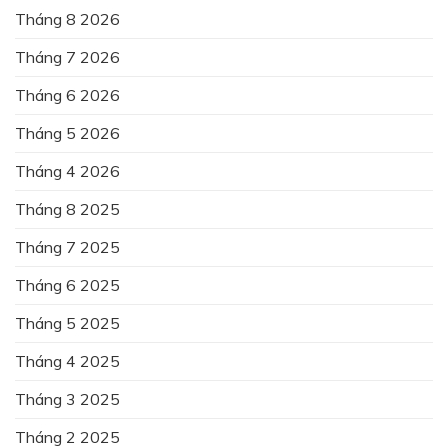
Tháng 8 2026
Tháng 7 2026
Tháng 6 2026
Tháng 5 2026
Tháng 4 2026
Tháng 8 2025
Tháng 7 2025
Tháng 6 2025
Tháng 5 2025
Tháng 4 2025
Tháng 3 2025
Tháng 2 2025