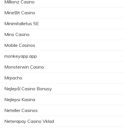
Millionz Casino
MineBit Casino
Minimitalletus 5E
Mino Casino
Mobile Casinos
monkeyapp.app
Monsterwin Casino
Mrpacho
Nejlepší Casino Bonusy
Nejlepsi Kasina
Neteller Casinos
Neterapay Casino Vklad