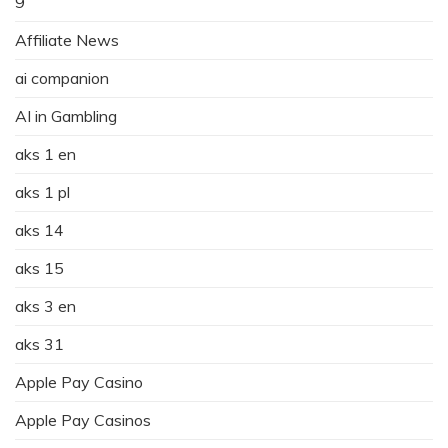
9
Affiliate News
ai companion
AI in Gambling
aks 1 en
aks 1 pl
aks 14
aks 15
aks 3 en
aks 31
Apple Pay Casino
Apple Pay Casinos