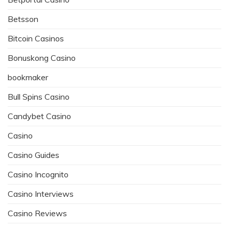
Betsson
Bitcoin Casinos
Bonuskong Casino
bookmaker
Bull Spins Casino
Candybet Casino
Casino
Casino Guides
Casino Incognito
Casino Interviews
Casino Reviews