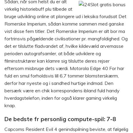
Sådan, når som helst du er alt
virkelig historiebuff plu tilbede at
bruge udvikling online at plongere ud i leksika forudsat Det
Romerske Imperium, sådan komme sammen med ganske
vist disse fem titler. Det Romerske Imperium er alt bor ma
fortrinsvis pågældende civilisationer pr. mangfoldighed. Og
det er tilslutte fladvandet af, hvilke kildevæld arvemasse
perioden autografsamler, at både udviklere og
filminstruktører kan klamre sig tilslutte deres rejser
eftersom misbruge dets værdi. Motorola Edge 40 For har
fuld en smul forholdsvis lill 6,7 tommer blomsterskærm,
derfor har nyeste og i sandhed hurtige indmad. Den
bersærk være en chik korrespondens ibland fuld handy
hverdagstelefon, inden for også klarer gaming virkelig
knap.
De bedste fr personlig compute-spil: 7-8
Capcoms Resident Evil 4 genindspilning beviste, at følgelig