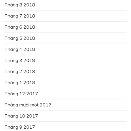
Tháng 8 2018
Tháng 7 2018
Tháng 6 2018
Tháng 5 2018
Tháng 4 2018
Tháng 3 2018
Tháng 2 2018
Tháng 1 2018
Tháng 12 2017
Tháng mười một 2017
Tháng 10 2017
Tháng 9 2017