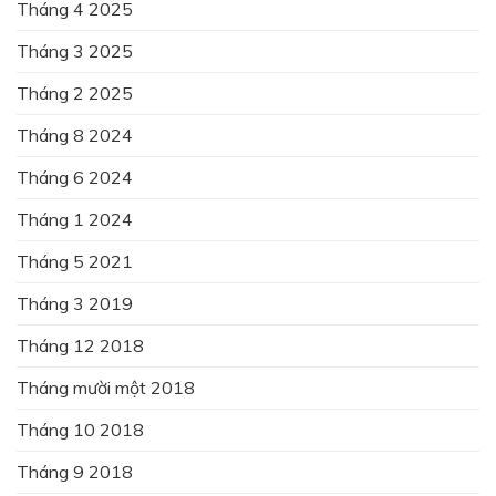
Tháng 4 2025
Tháng 3 2025
Tháng 2 2025
Tháng 8 2024
Tháng 6 2024
Tháng 1 2024
Tháng 5 2021
Tháng 3 2019
Tháng 12 2018
Tháng mười một 2018
Tháng 10 2018
Tháng 9 2018