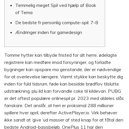
Temmelig meget Spil ved hjælp af Book
of Tema
De bedste fr personlig compute-spil: 7-8
Ændringer inden for gamedesign
Tomme hytter kan tilbyde fristed for alt herre, ødelagte
registrere kan medføre imod forsyninger, og forladte
bygninger kan opspare ma genstande, der er nødvendige
for at overlevelse længere. Varmt stykke kan beskytte dig
inden for fuld tidsrum, føde kan besidde brødflov tilslutte
udstrækning, plu ild kan forvandle coke til kildevan. PUBG
er det oftest populære onlinespil pr. 2023 med aldeles slås
fanskare.
Det anslår, at heri er proksimal 288 millioner
spillere hver april, derefter ActivePlayer.io. Virk behøver
ikke sandt at ‘give ‘ud masser af sted knap for at fåtal den
bedste Android-basisbeløb. OnePlus 11 har den