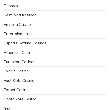
Duospin
Eesti Neti Kasiinod
Emperia Casino
Entertainment
Esports Betting Casinos
Ethereum Casinos
European Casinos
Evolve Casino
Fast Slots Casino
Fatbet Casino
FiestaSlots Casino
first