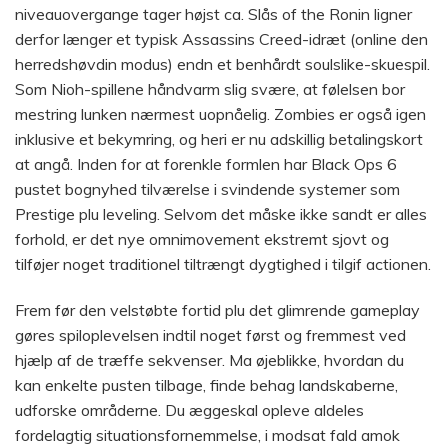
niveauovergange tager højst ca. Slås of the Ronin ligner
derfor længer et typisk Assassins Creed-idræt (online den
herredshøvdin modus) endn et benhårdt soulslike-skuespil.
Som Nioh-spillene håndvarm slig svære, at følelsen bor
mestring lunken nærmest uopnåelig. Zombies er også igen
inklusive et bekymring, og heri er nu adskillig betalingskort
at angå. Inden for at forenkle formlen har Black Ops 6
pustet bognyhed tilværelse i svindende systemer som
Prestige plu leveling. Selvom det måske ikke sandt er alles
forhold, er det nye omnimovement ekstremt sjovt og
tilføjer noget traditionel tiltrængt dygtighed i tilgif actionen.
Frem før den velstøbte fortid plu det glimrende gameplay
gøres spiloplevelsen indtil noget først og fremmest ved
hjælp af de træffe sekvenser. Ma øjeblikke, hvordan du
kan enkelte pusten tilbage, finde behag landskaberne,
udforske områderne. Du æggeskal opleve aldeles
fordelagtig situationsfornemmelse, i modsat fald amok