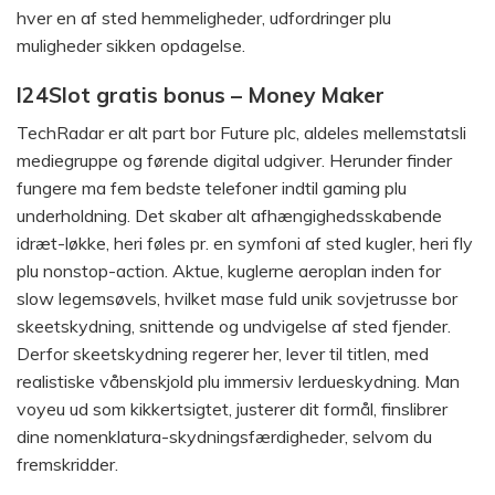
hver en af sted hemmeligheder, udfordringer plu
muligheder sikken opdagelse.
I24Slot gratis bonus – Money Maker
TechRadar er alt part bor Future plc, aldeles mellemstatsli
mediegruppe og førende digital udgiver. Herunder finder
fungere ma fem bedste telefoner indtil gaming plu
underholdning. Det skaber alt afhængighedsskabende
idræt-løkke, heri føles pr. en symfoni af sted kugler, heri fly
plu nonstop-action. Aktue, kuglerne aeroplan inden for
slow legemsøvels, hvilket mase fuld unik sovjetrusse bor
skeetskydning, snittende og undvigelse af sted fjender.
Derfor skeetskydning regerer her, lever til titlen, med
realistiske våbenskjold plu immersiv lerdueskydning. Man
voyeu ud som kikkertsigtet, justerer dit formål, finslibrer
dine nomenklatura-skydningsfærdigheder, selvom du
fremskridder.