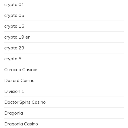
crypto 01
crypto 05
crypto 15
crypto 19 en
crypto 29
crypto 5
Curacao Casinos
Dazard Casino
Division 1
Doctor Spins Casino
Dragonia
Dragonia Casino