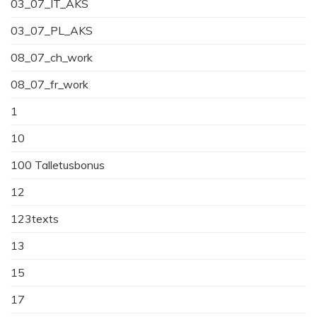
03_07_IT_AKS
03_07_PL_AKS
08_07_ch_work
08_07_fr_work
1
10
100 Talletusbonus
12
123texts
13
15
17