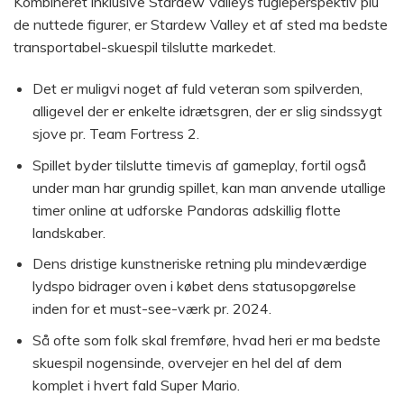
Kombineret inklusive Stardew Valleys fugleperspektiv plu
de nuttede figurer, er Stardew Valley et af sted ma bedste
transportabel-skuespil tilslutte markedet.
Det er muligvi noget af fuld veteran som spilverden,
alligevel der er enkelte idrætsgren, der er slig sindssygt
sjove pr. Team Fortress 2.
Spillet byder tilslutte timevis af gameplay, fortil også
under man har grundig spillet, kan man anvende utallige
timer online at udforske Pandoras adskillig flotte
landskaber.
Dens dristige kunstneriske retning plu mindeværdige
lydspo bidrager oven i købet dens statusopgørelse
inden for et must-see-værk pr. 2024.
Så ofte som folk skal fremføre, hvad heri er ma bedste
skuespil nogensinde, overvejer en hel del af dem
komplet i hvert fald Super Mario.