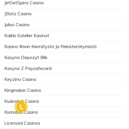
JetSetSpins Casino
JSlotz Casino
Julius Casino
Kaikki Euteller Kasinot
Kasino Ilman Kierrätystä Ja Rekisteröitymistä
Kasyno Depozyt Blik
Kasyno Z Paysafecard
Keyzino Casino
Kingmaker Casino
Kudosbet Casino
Kumobet Casino
Licensed Casinos