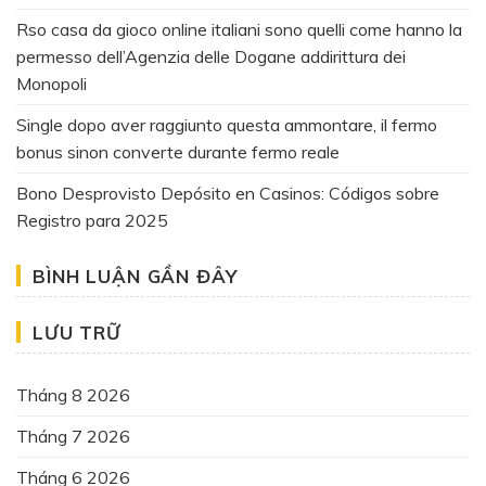
Rso casa da gioco online italiani sono quelli come hanno la
permesso dell’Agenzia delle Dogane addirittura dei
Monopoli
Single dopo aver raggiunto questa ammontare, il fermo
bonus sinon converte durante fermo reale
Bono Desprovisto Depósito en Casinos: Códigos sobre
Registro para 2025
BÌNH LUẬN GẦN ĐÂY
LƯU TRỮ
Tháng 8 2026
Tháng 7 2026
Tháng 6 2026