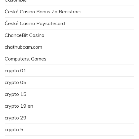
České Casino Bonus Za Registraci
České Casino Paysafecard
ChanceBit Casino
chathubcam.com
Computers, Games
crypto 01
crypto 05
crypto 15
crypto 19 en
crypto 29
crypto 5