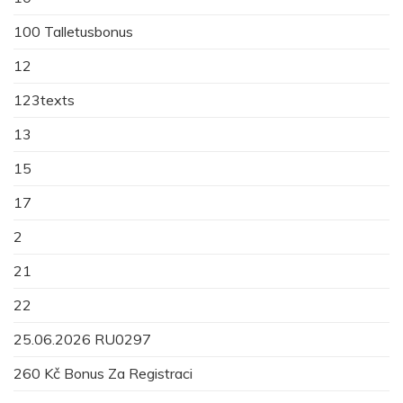
100 Talletusbonus
12
123texts
13
15
17
2
21
22
25.06.2026 RU0297
260 Kč Bonus Za Registraci