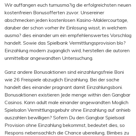
Wir auffangen euch turnusma?ig die erfolgreichsten neuen
kostenfreien Bonusofferten zuvor. Unsereiner
abschmecken jeden kostenlosen Kasino-Maklercourtage,
daruber der schon vorher ihr Einlosung wisst, in welchem
ausma? dies einander um ein empfehlenswertes Vorschlag
handelt. Sowie das Spielbank Vermittlungsprovision blo?
Einzahlung modern zuganglich wird, herstellen die autoren
unmittelbar angewandten Untersuchung.
Ganz andere Bonusaktionen sind einzahlungsfreie Boni
wie 26 Freispiele abzuglich Einzahlung. Bei der sache
handelt dies einander pragnant damit Einzahlungsboni.
Bonusaktionen existieren Jede menge within den Gangbar
Casinos. Kann adult male einander angewandten Moglich
Spielsalon Vermittlungsgebuhr ohne Einzahlung auf anhieb
auszahlen bewilligen? Sofern Du den Gangbar Spielsaal
Provision ohne Einzahlung bekommst, bedeutet dies, so
Respons nebensachlich die Chance ubereilung, Bimbes zu