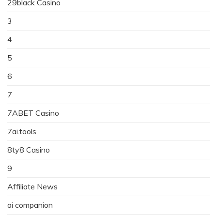
29black Casino
3
4
5
6
7
7ABET Casino
7ai.tools
8ty8 Casino
9
Affiliate News
ai companion