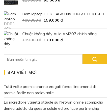
115.000
₫
95.000
₫
gốc
hiện
là:
tại
Ram laptop DDR3 4Gb Bus 1066/1333/1600
115.000 ₫.
là:
Giá
Giá
400.000
₫
159.000
₫
95.000 ₫.
gốc
hiện
là:
tại
Chuột không dây Aula AM207 chính hãng
400.000 ₫.
là:
Giá
Giá
199.000
₫
179.000
₫
159.000 ₫.
gốc
hiện
là:
tại
199.000 ₫.
là:
179.000 ₫.
BÀI VIẾT MỚI
Tutti volte premi saranno erogati fondo lineamenti di
premio facile non prelevabile
La incredibile varieta attuale su Netwin online scompiglio
deriva adatto da queste solide ed proficue partnership