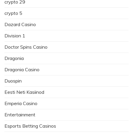
crypto 29
crypto 5
Dazard Casino
Division 1
Doctor Spins Casino
Dragonia
Dragonia Casino
Duospin
Eesti Neti Kasiinod
Emperia Casino
Entertainment
Esports Betting Casinos