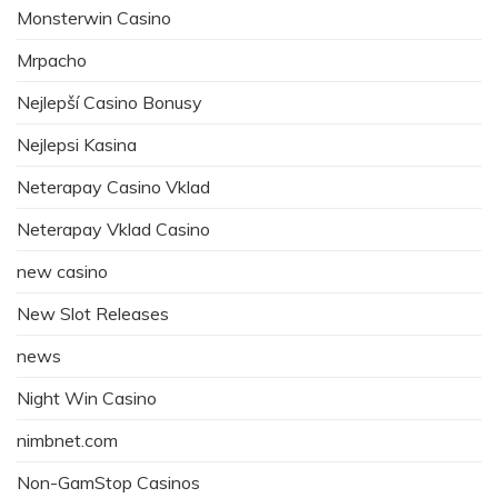
Monsterwin Casino
Mrpacho
Nejlepší Casino Bonusy
Nejlepsi Kasina
Neterapay Casino Vklad
Neterapay Vklad Casino
new casino
New Slot Releases
news
Night Win Casino
nimbnet.com
Non-GamStop Casinos