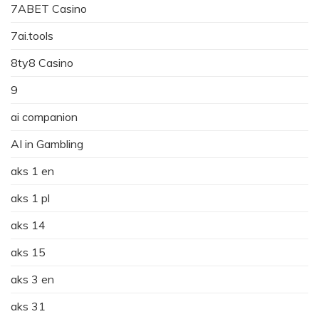
7ABET Casino
7ai.tools
8ty8 Casino
9
ai companion
AI in Gambling
aks 1 en
aks 1 pl
aks 14
aks 15
aks 3 en
aks 31