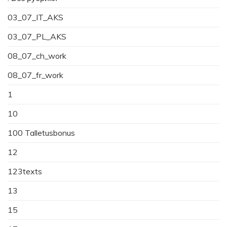
03_07_IT_AKS
03_07_PL_AKS
08_07_ch_work
08_07_fr_work
1
10
100 Talletusbonus
12
123texts
13
15