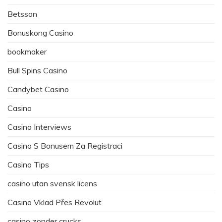
Betsson
Bonuskong Casino
bookmaker
Bull Spins Casino
Candybet Casino
Casino
Casino Interviews
Casino S Bonusem Za Registraci
Casino Tips
casino utan svensk licens
Casino Vklad Přes Revolut
casino zonder crucks