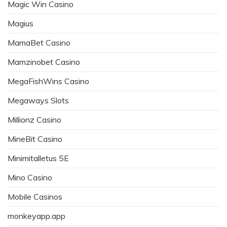
Magic Win Casino
Magius
MamaBet Casino
Mamzinobet Casino
MegaFishWins Casino
Megaways Slots
Millionz Casino
MineBit Casino
Minimitalletus 5E
Mino Casino
Mobile Casinos
monkeyapp.app