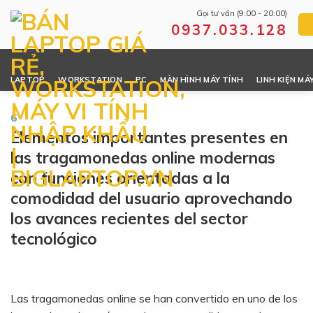
Skip
Gọi tư vấn (9:00 - 20:00)
to
0937.033.128
content
LAPTOP
WORKSTATION
PC
MÀN HÌNH MÁY TÍNH
LINH KIỆN MÁ
6
Elementos importantes presentes en
las tragamonedas online modernas
con funciones orientadas a la
comodidad del usuario aprovechando
los avances recientes del sector
tecnológico
Las tragamonedas online se han convertido en uno de los