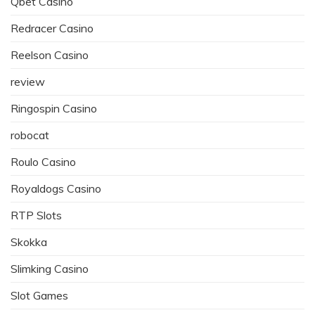
Qbet Casino
Redracer Casino
Reelson Casino
review
Ringospin Casino
robocat
Roulo Casino
Royaldogs Casino
RTP Slots
Skokka
Slimking Casino
Slot Games