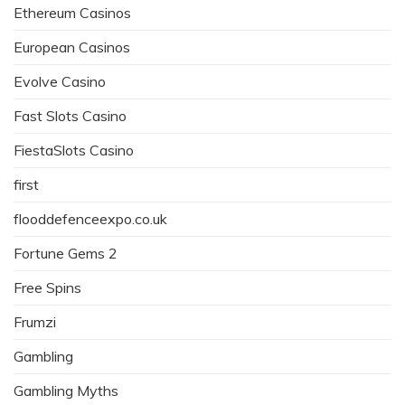
Ethereum Casinos
European Casinos
Evolve Casino
Fast Slots Casino
FiestaSlots Casino
first
flooddefenceexpo.co.uk
Fortune Gems 2
Free Spins
Frumzi
Gambling
Gambling Myths