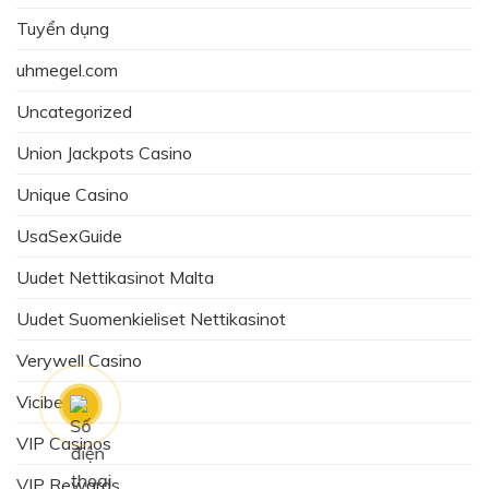
Tuyển dụng
uhmegel.com
Uncategorized
Union Jackpots Casino
Unique Casino
UsaSexGuide
Uudet Nettikasinot Malta
Uudet Suomenkieliset Nettikasinot
Verywell Casino
Vicibet
VIP Casinos
VIP Rewards