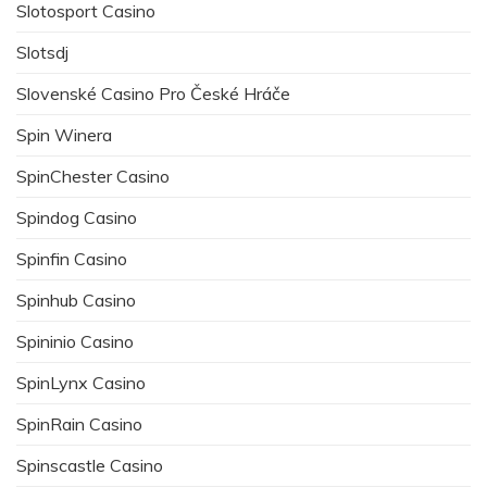
Slotosport Casino
Slotsdj
Slovenské Casino Pro České Hráče
Spin Winera
SpinChester Casino
Spindog Casino
Spinfin Casino
Spinhub Casino
Spininio Casino
SpinLynx Casino
SpinRain Casino
Spinscastle Casino