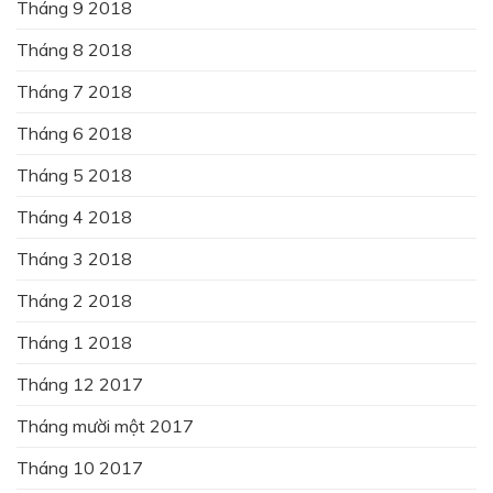
Tháng 9 2018
Tháng 8 2018
Tháng 7 2018
Tháng 6 2018
Tháng 5 2018
Tháng 4 2018
Tháng 3 2018
Tháng 2 2018
Tháng 1 2018
Tháng 12 2017
Tháng mười một 2017
Tháng 10 2017