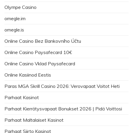
Olympe Casino
omegle.im
omegle.is
Online Casino Bez Bankovního Účtu
Online Casino Paysafecard 10€
Online Casino Vklad Paysafecard
Online Kasiinod Eestis
Paras MGA Skrill Casino 2026: Verovapaat Voitot Heti
Parhaat Kasinot
Parhaat Kierrätysvapaat Bonukset 2026 | Pidä Voittosi
Parhaat Maltalaiset Kasinot
Parhaat Siirto Kasinot