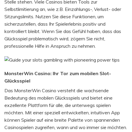
Stelle stehen. Viele Casinos bieten Tools zur
Selbstlimitierung an, wie z.B. Einzahlungs-, Verlust- oder
Sitzungslimits. Nutzen Sie diese Funktionen, um
sicherzustellen, dass Ihr Spielerlebnis positiv und
kontrolliert bleibt. Wenn Sie das Gefühl haben, dass das
Glücksspiel problematisch wird, zögern Sie nicht,
professionelle Hilfe in Anspruch zu nehmen.
MonsterWin Casino: Ihr Tor zum mobilen Slot-
Glücksspiel
Das MonsterWin Casino versteht die wachsende
Bedeutung des mobilen Glücksspiels und bietet eine
exzellente Plattform für alle, die unterwegs spielen
möchten. Mit einer speziell entwickelten, intuitiven App
können Spieler auf eine breite Palette von spannenden
Casinospielen zugreifen, wann und wo immer sie möchten.