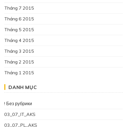
Tháng 7 2015
Tháng 6 2015
Tháng 5 2015
Tháng 4 2015
Tháng 3 2015
Tháng 2 2015
Tháng 1 2015
DANH MỤC
! Без рубрики
03_07_IT_AKS
03_07_PL_AKS