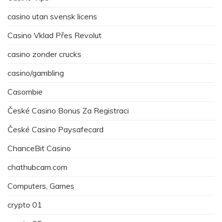
casino utan svensk licens
Casino Vklad Přes Revolut
casino zonder crucks
casino/gambling
Casombie
České Casino Bonus Za Registraci
České Casino Paysafecard
ChanceBit Casino
chathubcam.com
Computers, Games
crypto 01