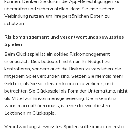
können. Denken Sie daran, die App-Berechtigungen zu
überprüfen und sicherzustellen, dass Sie eine sichere
Verbindung nutzen, um Ihre persönlichen Daten zu
schützen.
Risikomanagement und verantwortungsbewusstes
Spielen
Beim Glücksspiel ist ein solides Risikomanagement
unerlässlich. Dies bedeutet nicht nur, Ihr Budget zu
kontrollieren, sondern auch die Risiken zu verstehen, die
mit jedem Spiel verbunden sind. Setzen Sie niemals mehr
Geld ein, als Sie sich leisten können zu verlieren, und
betrachten Sie Glücksspiel als Form der Unterhaltung, nicht
als Mittel zur Einkommensgenerierung. Die Erkenntnis,
wann man aufhören muss, ist eine der wichtigsten
Lektionen im Glücksspiel.
Verantwortungsbewusstes Spielen sollte immer an erster