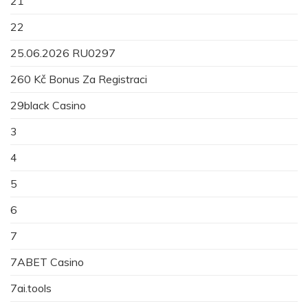
21
22
25.06.2026 RU0297
260 Kč Bonus Za Registraci
29black Casino
3
4
5
6
7
7ABET Casino
7ai.tools