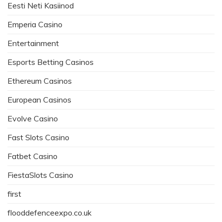
Eesti Neti Kasiinod
Emperia Casino
Entertainment
Esports Betting Casinos
Ethereum Casinos
European Casinos
Evolve Casino
Fast Slots Casino
Fatbet Casino
FiestaSlots Casino
first
flooddefenceexpo.co.uk