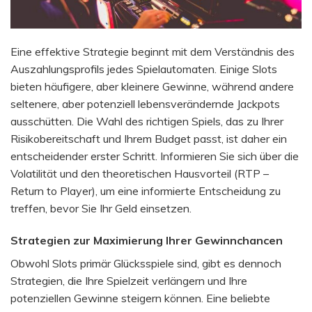
Eine effektive Strategie beginnt mit dem Verständnis des
Auszahlungsprofils jedes Spielautomaten. Einige Slots
bieten häufigere, aber kleinere Gewinne, während andere
seltenere, aber potenziell lebensverändernde Jackpots
ausschütten. Die Wahl des richtigen Spiels, das zu Ihrer
Risikobereitschaft und Ihrem Budget passt, ist daher ein
entscheidender erster Schritt. Informieren Sie sich über die
Volatilität und den theoretischen Hausvorteil (RTP –
Return to Player), um eine informierte Entscheidung zu
treffen, bevor Sie Ihr Geld einsetzen.
Strategien zur Maximierung Ihrer Gewinnchancen
Obwohl Slots primär Glücksspiele sind, gibt es dennoch
Strategien, die Ihre Spielzeit verlängern und Ihre
potenziellen Gewinne steigern können. Eine beliebte