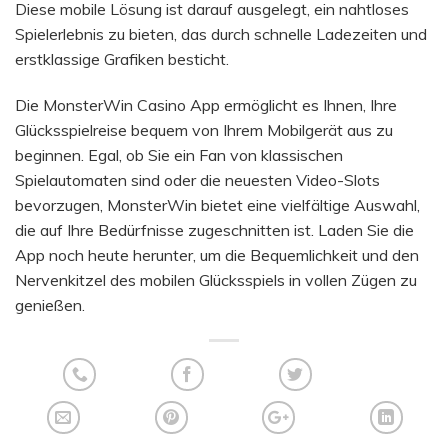
Diese mobile Lösung ist darauf ausgelegt, ein nahtloses
Spielerlebnis zu bieten, das durch schnelle Ladezeiten und
erstklassige Grafiken besticht.
Die MonsterWin Casino App ermöglicht es Ihnen, Ihre
Glücksspielreise bequem von Ihrem Mobilgerät aus zu
beginnen. Egal, ob Sie ein Fan von klassischen
Spielautomaten sind oder die neuesten Video-Slots
bevorzugen, MonsterWin bietet eine vielfältige Auswahl,
die auf Ihre Bedürfnisse zugeschnitten ist. Laden Sie die
App noch heute herunter, um die Bequemlichkeit und den
Nervenkitzel des mobilen Glücksspiels in vollen Zügen zu
genießen.