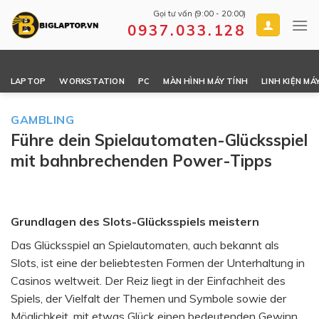
Skip
Gọi tư vấn (9:00 - 20:00)
to
0937.033.128
content
LAPTOP
WORKSTATION
PC
MÀN HÌNH MÁY TÍNH
LINH KIỆN MÁ
GAMBLING
Führe dein Spielautomaten-Glücksspiel
mit bahnbrechenden Power-Tipps
Grundlagen des Slots-Glücksspiels meistern
Das Glücksspiel an Spielautomaten, auch bekannt als
Slots, ist eine der beliebtesten Formen der Unterhaltung in
Casinos weltweit. Der Reiz liegt in der Einfachheit des
Spiels, der Vielfalt der Themen und Symbole sowie der
Möglichkeit, mit etwas Glück einen bedeutenden Gewinn