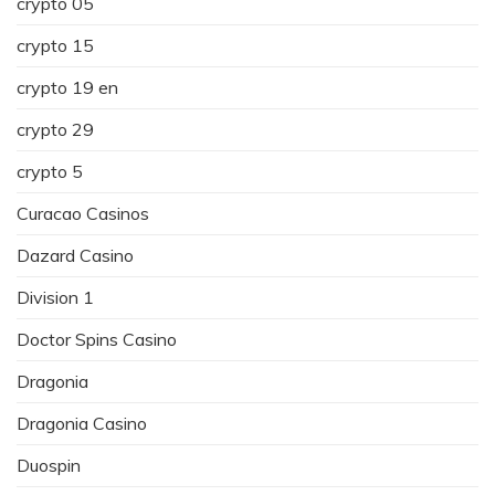
crypto 05
crypto 15
crypto 19 en
crypto 29
crypto 5
Curacao Casinos
Dazard Casino
Division 1
Doctor Spins Casino
Dragonia
Dragonia Casino
Duospin