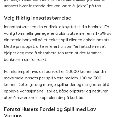
uansett hvor fristende det kan være å “jakte” på tap.
Velg Riktig Innsatsstørrelse
Innsatsstørrelsen din er direkte knyttet til din bankroll. En
vanlig tommelfingerregel er å aldri satse mer enn 1-5% av
din totale bankroll på et enkelt spill eller en enkelt innsats.
Dette prinsippet, ofte referert til som “enhetsstørrelse”,
hjelper deg med å absorbere tap uten at det tømmer
bankrollen din for raskt.
For eksempel, hvis din bankroll er 10000 kroner, bør din
maksimale innsats per spill være mellom 100 og 500
kroner. Dette gir deg mange spillrunder og muligheter til å
oppleve variasjonene i spillet, både oppturer og nedturer,
uten å risikere hele kapitalen din på kort tid.
Forstå Husets Fordel og Spill med Lav
Varians