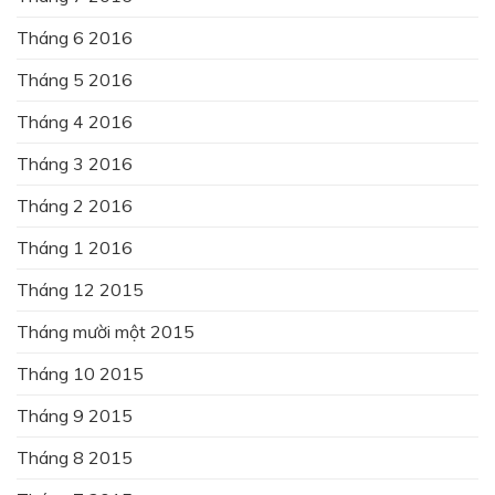
Tháng 6 2016
Tháng 5 2016
Tháng 4 2016
Tháng 3 2016
Tháng 2 2016
Tháng 1 2016
Tháng 12 2015
Tháng mười một 2015
Tháng 10 2015
Tháng 9 2015
Tháng 8 2015