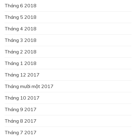
Tháng 6 2018
Tháng 5 2018
Tháng 4 2018
Tháng 3 2018
Tháng 2 2018
Tháng 1 2018
Tháng 12 2017
Tháng mười một 2017
Tháng 10 2017
Tháng 9 2017
Tháng 8 2017
Tháng 7 2017