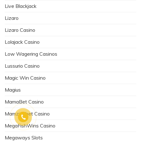
Live Blackjack
Lizaro
Lizaro Casino
Lolajack Casino
Low Wagering Casinos
Lussurio Casino
Magic Win Casino
Magius
MamaBet Casino
Mamzinobet Casino
MegaFishWins Casino
Megaways Slots