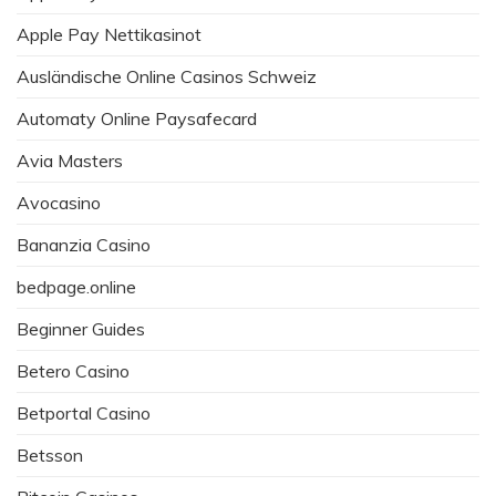
Apple Pay Nettikasinot
Ausländische Online Casinos Schweiz
Automaty Online Paysafecard
Avia Masters
Avocasino
Bananzia Casino
bedpage.online
Beginner Guides
Betero Casino
Betportal Casino
Betsson