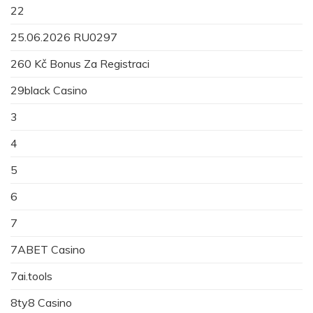
22
25.06.2026 RU0297
260 Kč Bonus Za Registraci
29black Casino
3
4
5
6
7
7ABET Casino
7ai.tools
8ty8 Casino