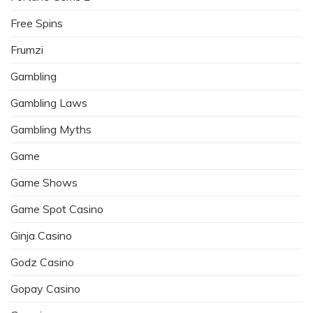
Free Spins
Frumzi
Gambling
Gambling Laws
Gambling Myths
Game
Game Shows
Game Spot Casino
Ginja Casino
Godz Casino
Gopay Casino