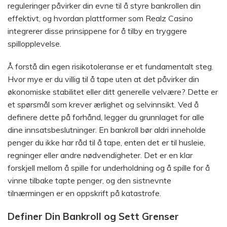
reguleringer påvirker din evne til å styre bankrollen din
effektivt, og hvordan plattformer som
Realz Casino
integrerer disse prinsippene for å tilby en tryggere
spillopplevelse.
Å forstå din egen risikotoleranse er et fundamentalt steg.
Hvor mye er du villig til å tape uten at det påvirker din
økonomiske stabilitet eller ditt generelle velvære? Dette er
et spørsmål som krever ærlighet og selvinnsikt. Ved å
definere dette på forhånd, legger du grunnlaget for alle
dine innsatsbeslutninger. En bankroll bør aldri inneholde
penger du ikke har råd til å tape, enten det er til husleie,
regninger eller andre nødvendigheter. Det er en klar
forskjell mellom å spille for underholdning og å spille for å
vinne tilbake tapte penger, og den sistnevnte
tilnærmingen er en oppskrift på katastrofe.
Definer Din Bankroll og Sett Grenser