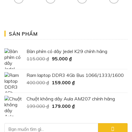
SẢN PHẨM
Bàn phím có dây Jedel K29 chính hãng
Giá
Giá
115.000
₫
95.000
₫
gốc
hiện
là:
tại
Ram laptop DDR3 4Gb Bus 1066/1333/1600
115.000 ₫.
là:
Giá
Giá
400.000
₫
159.000
₫
95.000 ₫.
gốc
hiện
là:
tại
Chuột không dây Aula AM207 chính hãng
400.000 ₫.
là:
Giá
Giá
199.000
₫
179.000
₫
159.000 ₫.
gốc
hiện
là:
tại
199.000 ₫.
là:
179.000 ₫.