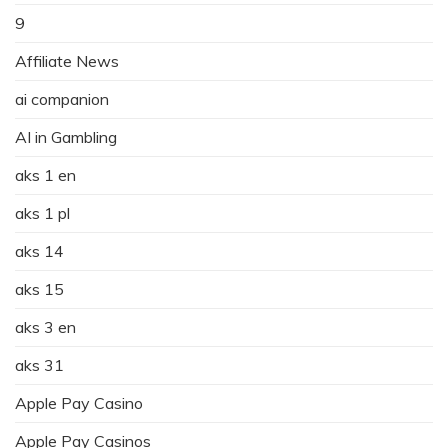
9
Affiliate News
ai companion
AI in Gambling
aks 1 en
aks 1 pl
aks 14
aks 15
aks 3 en
aks 31
Apple Pay Casino
Apple Pay Casinos