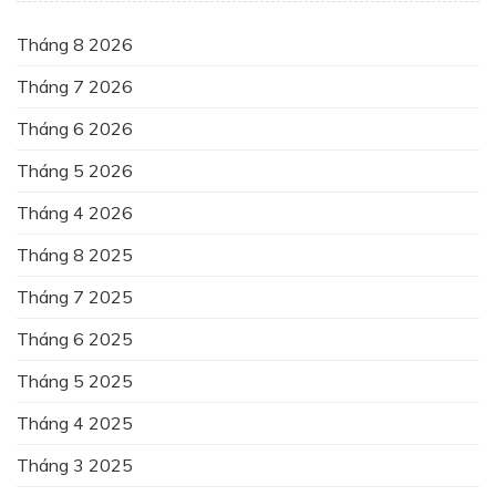
Tháng 8 2026
Tháng 7 2026
Tháng 6 2026
Tháng 5 2026
Tháng 4 2026
Tháng 8 2025
Tháng 7 2025
Tháng 6 2025
Tháng 5 2025
Tháng 4 2025
Tháng 3 2025