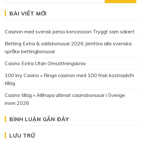
BÀI VIẾT MỚI
Casinon med svensk perso koncession Tryggt sam säkert
Betting Extra & oddsbonusar 2026 Jämföra alla svenska
språke bettingbonusar
Casino Extra Utan Omsättningskrav
100 kry Casino » Ringa casinon med 100 frisk kostnadsfri
tilläg
Casino tilläg » Allihopa ultimat casinobonusar i Sverige
inom 2026
BÌNH LUẬN GẦN ĐÂY
LƯU TRỮ