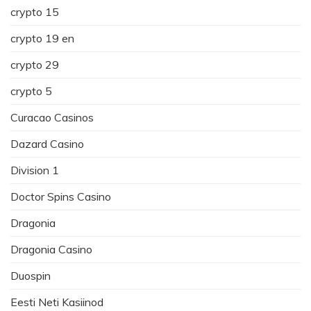
crypto 15
crypto 19 en
crypto 29
crypto 5
Curacao Casinos
Dazard Casino
Division 1
Doctor Spins Casino
Dragonia
Dragonia Casino
Duospin
Eesti Neti Kasiinod