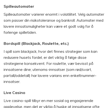
Spilleautomater
Spilleautomater varierer enormt i volatilitet. Velg automater
som passer din risikotoleranse og bankroll. Automater med
lavere innsatsmuligheter kan være et godt valg for å
forlenge spilletiden.
Bordspill (Blackjack, Roulette, etc.)
I spill som blackjack, hvor det finnes strategier som kan
redusere husets fordel, er det viktig å følge disse
strategiene konsekvent. For roulette, vær bevisst på
innsatsene dine; utenoms-innsatser (som rød/svart,
partall/oddetall) har lavere varians enn enkeltnummer-
innsatser.
Live Casino
Live casino-spill tilbyr en mer sosial og engasjerende
opplevelse, men det er viktig å huske at innsatsene ofte