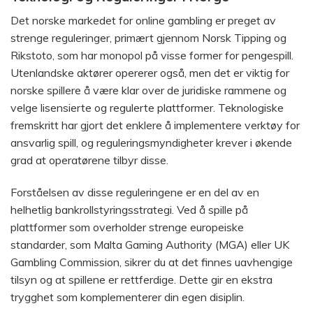
Det norske markedet for online gambling er preget av
strenge reguleringer, primært gjennom Norsk Tipping og
Rikstoto, som har monopol på visse former for pengespill.
Utenlandske aktører opererer også, men det er viktig for
norske spillere å være klar over de juridiske rammene og
velge lisensierte og regulerte plattformer. Teknologiske
fremskritt har gjort det enklere å implementere verktøy for
ansvarlig spill, og reguleringsmyndigheter krever i økende
grad at operatørene tilbyr disse.
Forståelsen av disse reguleringene er en del av en
helhetlig bankrollstyringsstrategi. Ved å spille på
plattformer som overholder strenge europeiske
standarder, som Malta Gaming Authority (MGA) eller UK
Gambling Commission, sikrer du at det finnes uavhengige
tilsyn og at spillene er rettferdige. Dette gir en ekstra
trygghet som komplementerer din egen disiplin.