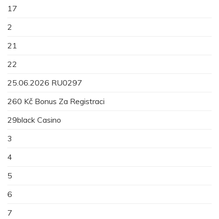
17
2
21
22
25.06.2026 RU0297
260 Kč Bonus Za Registraci
29black Casino
3
4
5
6
7