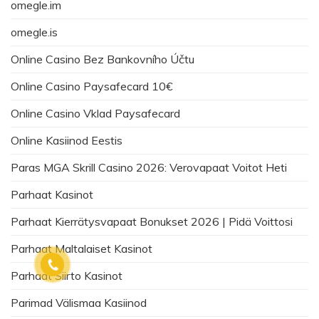
omegle.im
omegle.is
Online Casino Bez Bankovního Účtu
Online Casino Paysafecard 10€
Online Casino Vklad Paysafecard
Online Kasiinod Eestis
Paras MGA Skrill Casino 2026: Verovapaat Voitot Heti
Parhaat Kasinot
Parhaat Kierrätysvapaat Bonukset 2026 | Pidä Voittosi
Parhaat Maltalaiset Kasinot
Parhaat Siirto Kasinot
Parimad Välismaa Kasiinod