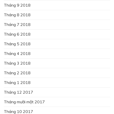
Tháng 9 2018
Tháng 8 2018
Tháng 7 2018
Tháng 6 2018
Tháng 5 2018
Tháng 4 2018
Tháng 3 2018
Tháng 2 2018
Tháng 1 2018
Tháng 12 2017
Tháng mười một 2017
Tháng 10 2017