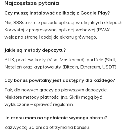
Najczęstsze pytania
Czy muszę instalować aplikację z Google Play?
Nie, 888starz nie posiada aplikacji w oficjalnych sklepach.
Korzystaj z progresywnej aplikacji webowej (PWA) –
wejdź na stronę i dodaj do ekranu głównego.
Jakie są metody depozytu?
BLIK, przelew, karty (Visa, Mastercard), portfele (Skrill,
Neteller) oraz kryptowaluty (Bitcoin, Ethereum, USDT).
Czy bonus powitalny jest dostępny dla każdego?
Tak, dla nowych graczy po pierwszym depozycie.
Niektóre metody płatności (np. Skrill) mogą być
wykluczone – sprawdź regulamin.
Ile czasu mam na spełnienie wymogu obrotu?
Zazwyczaj 30 dni od otrzymania bonusu.