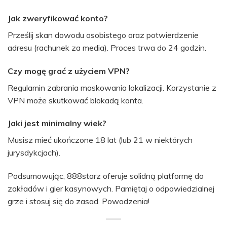
Jak zweryfikować konto?
Prześlij skan dowodu osobistego oraz potwierdzenie
adresu (rachunek za media). Proces trwa do 24 godzin.
Czy mogę grać z użyciem VPN?
Regulamin zabrania maskowania lokalizacji. Korzystanie z
VPN może skutkować blokadą konta.
Jaki jest minimalny wiek?
Musisz mieć ukończone 18 lat (lub 21 w niektórych
jurysdykcjach).
Podsumowując, 888starz oferuje solidną platformę do
zakładów i gier kasynowych. Pamiętaj o odpowiedzialnej
grze i stosuj się do zasad. Powodzenia!