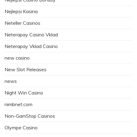
Nejlepsi Kasina
Neteller Casinos
Neterapay Casino Vklad
Neterapay Vklad Casino
new casino
New Slot Releases
news
Night Win Casino
nimbnet.com
Non-GamStop Casinos
Olympe Casino