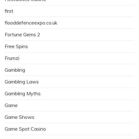
first
flooddefenceexpo.co.uk
Fortune Gems 2
Free Spins
Frumzi
Gambling
Gambling Laws
Gambling Myths
Game
Game Shows
Game Spot Casino