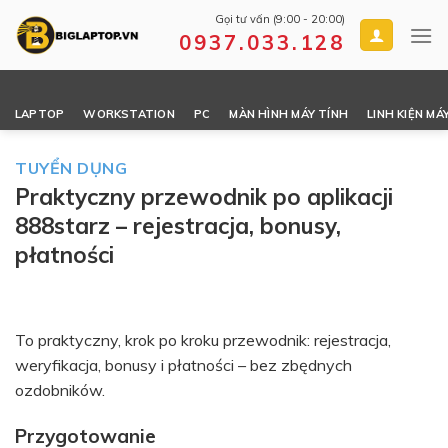
Skip
Gọi tư vấn (9:00 - 20:00)
to
0937.033.128
content
LAPTOP
WORKSTATION
PC
MÀN HÌNH MÁY TÍNH
LINH KIỆN MÁ
TUYỂN DỤNG
Praktyczny przewodnik po aplikacji
888starz – rejestracja, bonusy,
płatności
To praktyczny, krok po kroku przewodnik: rejestracja,
weryfikacja, bonusy i płatności – bez zbędnych
ozdobników.
Przygotowanie