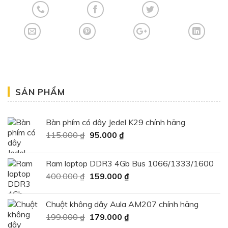
SẢN PHẨM
Bàn phím có dây Jedel K29 chính hãng
Giá
Giá
115.000
₫
95.000
₫
gốc
hiện
là:
tại
Ram laptop DDR3 4Gb Bus 1066/1333/1600
115.000 ₫.
là:
Giá
Giá
400.000
₫
159.000
₫
95.000 ₫.
gốc
hiện
là:
tại
Chuột không dây Aula AM207 chính hãng
400.000 ₫.
là:
Giá
Giá
199.000
₫
179.000
₫
159.000 ₫.
gốc
hiện