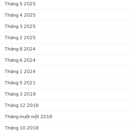
Tháng 5 2025
Tháng 4 2025
Tháng 3 2025
Tháng 2 2025
Tháng 8 2024
Tháng 6 2024
Tháng 1 2024
Tháng 5 2021
Tháng 3 2019
Tháng 12 2018
Tháng mười một 2018
Tháng 10 2018