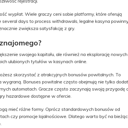
iwość rejestracji.
 wypłat. Wiele graczy ceni sobie platformy, które oferują
e several days to process withdrawals, legalne kasyna powinn
nacznie zwiększa satysfakcję z gry.
e znajomego?
ększenie swojego kapitału, ale również na eksplorację nowych 
ich ulubionych tytułów w kasynach online.
 możesz skorzystać z atrakcyjnych bonusów powitalnych. To
a wygraną. Bonuses powitalne często obejmują nie tylko dod
larnych automatach. Gracze często zaczynają swoją przygodę 
 gry hazardowe dostępne w ofercie.
ogą mieć różne formy. Oprócz standardowych bonusów od
ach czy promocje lojalnościowe. Dlatego warto być na bieżąc
.