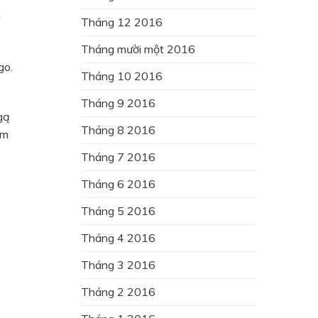
u
Tháng 12 2016
Tháng mười một 2016
go.
Tháng 10 2016
Tháng 9 2016
gą
Tháng 8 2016
ym
Tháng 7 2016
Tháng 6 2016
Tháng 5 2016
Tháng 4 2016
Tháng 3 2016
Tháng 2 2016