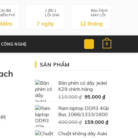
Cài đặt
1 đổi 1
Bảo hành
MIỄN PHÍ
LỖI SNX
MÁY LỖI
 Mềm
7 ngày
12 tháng
0
 CÔNG NGHỆ
SẢN PHẨM
sach
Bàn phím có dây Jedel
K29 chính hãng
Giá
Giá
115.000
₫
95.000
₫
gốc
hiện
Ram laptop DDR3 4Gb
là:
tại
Bus 1066/1333/1600
115.000 ₫.
là:
ują
Giá
Giá
400.000
₫
159.000
₫
95.000 ₫.
u
gốc
hiện
Chuột không dây Aula
là:
tại