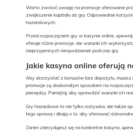
Warto zwrócić uwagę na promocje oferowane przez
zwiększenie kapitału do gry. Odpowiednie korzys
hazardowych.
Przed rozpoczęciem gry w kasynie online, upewnij
oferuje różne promocje, ale warunki ich wykorzyst
nieprzyjemnych niespodzianek podczas gry.
Jakie kasyna online oferują n
Aby skorzystać z bonusów bez depozytu, musisz n
promocje są doskonałym sposobem na rozpoczęc
pieniędzy. Pamiętaj, aby sprawdzić warunki ich reali
Gry hazardowe to nie tylko rozrywka, ale także sp
tego sprawę i dbają o to, aby oferować różnorodne
Zanim zdecydujesz się na konkretne kasyno, upew