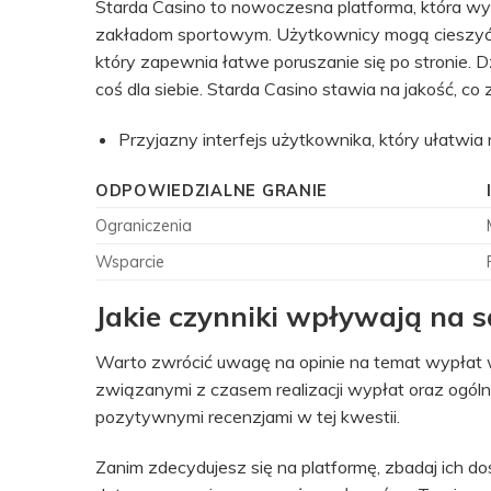
Starda Casino to nowoczesna platforma, która wyró
zakładom sportowym. Użytkownicy mogą cieszyć się
który zapewnia łatwe poruszanie się po stronie. 
coś dla siebie. Starda Casino stawia na jakość, c
Przyjazny interfejs użytkownika, który ułatwia 
ODPOWIEDZIALNE GRANIE
Ograniczenia
Wsparcie
Jakie czynniki wpływają na s
Warto zwrócić uwagę na opinie na temat wypłat w
związanymi z czasem realizacji wypłat oraz ogó
pozytywnymi recenzjami w tej kwestii.
Zanim zdecydujesz się na platformę, zbadaj ich 