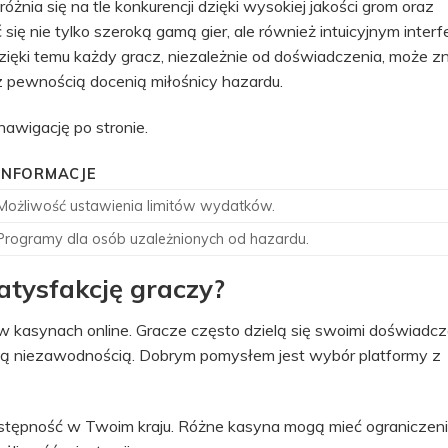
żnia się na tle konkurencji dzięki wysokiej jakości grom oraz
 nie tylko szeroką gamą gier, ale również intuicyjnym interf
Dzięki temu każdy gracz, niezależnie od doświadczenia, może z
o z pewnością docenią miłośnicy hazardu.
nawigację po stronie.
INFORMACJE
Możliwość ustawienia limitów wydatków.
Programy dla osób uzależnionych od hazardu.
atysfakcję graczy?
 kasynach online. Gracze często dzielą się swoimi doświadcz
lną niezawodnością. Dobrym pomysłem jest wybór platformy z
dostępność w Twoim kraju. Różne kasyna mogą mieć ograniczen