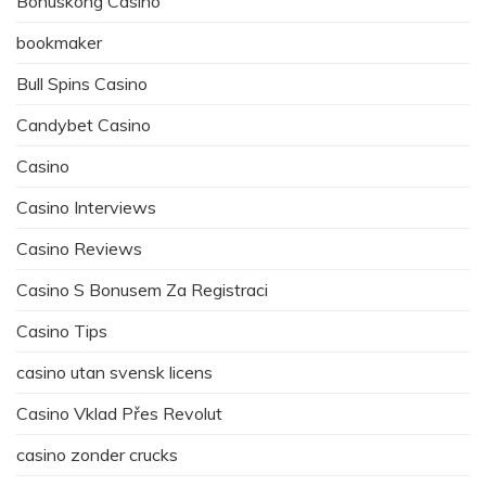
Bonuskong Casino
bookmaker
Bull Spins Casino
Candybet Casino
Casino
Casino Interviews
Casino Reviews
Casino S Bonusem Za Registraci
Casino Tips
casino utan svensk licens
Casino Vklad Přes Revolut
casino zonder crucks