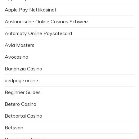
Apple Pay Nettikasinot
Ausländische Online Casinos Schweiz
Automaty Online Paysafecard
Avia Masters
Avocasino
Bananzia Casino
bedpage.online
Beginner Guides
Betero Casino
Betportal Casino
Betsson