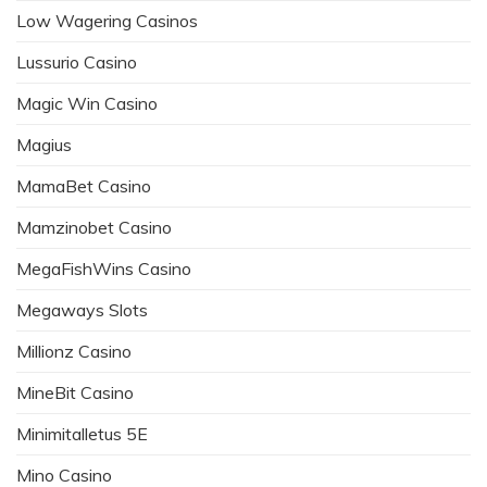
Low Wagering Casinos
Lussurio Casino
Magic Win Casino
Magius
MamaBet Casino
Mamzinobet Casino
MegaFishWins Casino
Megaways Slots
Millionz Casino
MineBit Casino
Minimitalletus 5E
Mino Casino