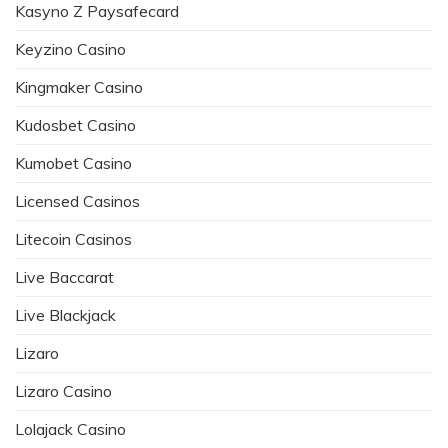
Kasyno Z Paysafecard
Keyzino Casino
Kingmaker Casino
Kudosbet Casino
Kumobet Casino
Licensed Casinos
Litecoin Casinos
Live Baccarat
Live Blackjack
Lizaro
Lizaro Casino
Lolajack Casino