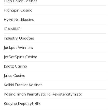
High Roller Casinos
HighSpin Casino
Hyvä Nettikasino
IGAMING
Industry Updates
Jackpot Winners
JetSetSpins Casino
JSlotz Casino
Julius Casino
Kaikki Euteller Kasinot
Kasino Ilman Kierrätystä Ja Rekisteröitymistä
Kasyno Depozyt Blik