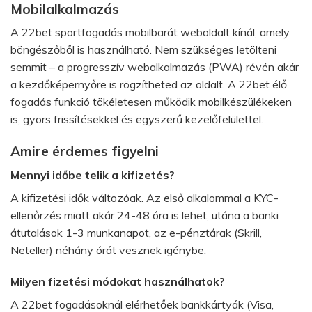
Mobilalkalmazás
A 22bet sportfogadás mobilbarát weboldalt kínál, amely
böngészőből is használható. Nem szükséges letölteni
semmit – a progresszív webalkalmazás (PWA) révén akár
a kezdőképernyőre is rögzítheted az oldalt. A 22bet élő
fogadás funkció tökéletesen működik mobilkészülékeken
is, gyors frissítésekkel és egyszerű kezelőfelülettel.
Amire érdemes figyelni
Mennyi időbe telik a kifizetés?
A kifizetési idők változóak. Az első alkalommal a KYC-
ellenőrzés miatt akár 24-48 óra is lehet, utána a banki
átutalások 1-3 munkanapot, az e-pénztárak (Skrill,
Neteller) néhány órát vesznek igénybe.
Milyen fizetési módokat használhatok?
A 22bet fogadásoknál elérhetőek bankkártyák (Visa,