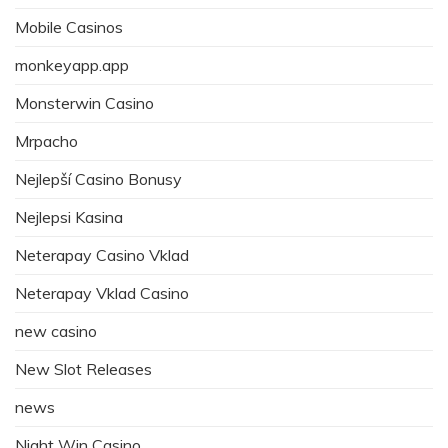
Mobile Casinos
monkeyapp.app
Monsterwin Casino
Mrpacho
Nejlepší Casino Bonusy
Nejlepsi Kasina
Neterapay Casino Vklad
Neterapay Vklad Casino
new casino
New Slot Releases
news
Night Win Casino