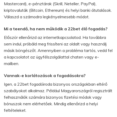
Mastercard), e-pénztárak (Skrill, Neteller, PayPal),
kriptovaluták (Bitcoin, Ethereum) és helyi banki átutalások.
Válaszd a számodra legkényelmesebb módot.
Mi a teendő, ha nem működik a 22bet élő fogadás?
Először ellenőrizd az internetkapcsolatod. Ha továbbra
sem indul, próbáld meg frissíteni az oldalt vagy használj
másik böngészőt. Amennyiben a probléma tartós, vedd fel
a kapcsolatot az ügyfélszolgálattal chaten vagy e-
mailben.
Vannak-e korlátozások a fogadásokra?
Igen, a 22bet fogadóiroda bizonyos országokban eltérő
szabályokat alkalmaz. Például Magyarországról regisztrált
felhasználók számára bizonyos fizetési módok vagy
bónuszok nem elérhetőek. Mindig ellenőrizd a helyi
feltételeket.