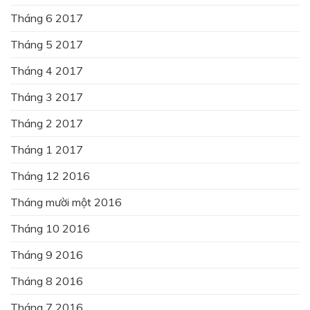
Tháng 6 2017
Tháng 5 2017
Tháng 4 2017
Tháng 3 2017
Tháng 2 2017
Tháng 1 2017
Tháng 12 2016
Tháng mười một 2016
Tháng 10 2016
Tháng 9 2016
Tháng 8 2016
Tháng 7 2016