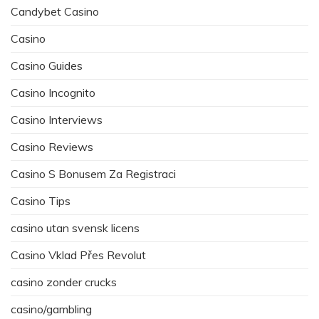
Candybet Casino
Casino
Casino Guides
Casino Incognito
Casino Interviews
Casino Reviews
Casino S Bonusem Za Registraci
Casino Tips
casino utan svensk licens
Casino Vklad Přes Revolut
casino zonder crucks
casino/gambling