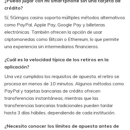
¿Puedo jugar con mi smartphone sin una tarjeta de
crédito?
Sí, 5Gringos casino soporta múltiples métodos alternativos
como PayPal, Apple Pay, Google Pay y billeteras
electrónicas. También ofrecen la opción de usar
criptomonedas como Bitcoin o Ethereum, lo que permite
una experiencia sin intermediarios financieros.
¿Cuál es la velocidad típica de los retiros en la
aplicación?
Una vez cumplidos los requisitos de apuesta, el retiro se
procesa en menos de 10 minutos. Algunos métodos como
PayPal y tarjetas bancarias de crédito ofrecen
transferencias instantáneas, mientras que las
transferencias bancarias tradicionales pueden tardar
hasta 3 días hábiles, dependiendo de cada institución.
¿Necesito conocer los límites de apuesta antes de