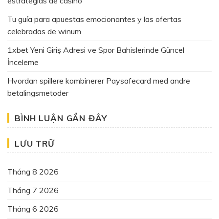
estrategias de casino
Tu guía para apuestas emocionantes y las ofertas
celebradas de winum
1xbet Yeni Giriş Adresi ve Spor Bahislerinde Güncel
İnceleme
Hvordan spillere kombinerer Paysafecard med andre
betalingsmetoder
BÌNH LUẬN GẦN ĐÂY
LƯU TRỮ
Tháng 8 2026
Tháng 7 2026
Tháng 6 2026