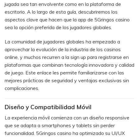
jugada sea tan envolvente como en la plataforma de
escritorio. A lo largo de esta guía, descubriremos los
aspectos clave que hacen que la app de 5Gringos casino
sea la opción preferida de los jugadores globales.
La comunidad de jugadores globales ha empezado a
aprovechar la evolución de la industria de los casinos
online, y muchos recurren a la
sign up
para registrarse en
plataformas que combinan tecnología innovadora y calidad
de juego. Este enlace les permite familiarizarse con las
mejores prácticas de seguridad y ventajas exclusivas sin
complicaciones.
Diseño y Compatibilidad Móvil
La experiencia móvil comienza con un diseño responsive
que se adapta a smartphones y tablets sin perder
funcionalidad. 5Gringos casino ha optimizado su UI/UX