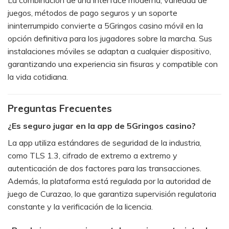
La combinación de una interface moderna, variedad de
juegos, métodos de pago seguros y un soporte
ininterrumpido convierte a 5Gringos casino móvil en la
opción definitiva para los jugadores sobre la marcha. Sus
instalaciones móviles se adaptan a cualquier dispositivo,
garantizando una experiencia sin fisuras y compatible con
la vida cotidiana.
Preguntas Frecuentes
¿Es seguro jugar en la app de 5Gringos casino?
La app utiliza estándares de seguridad de la industria,
como TLS 1.3, cifrado de extremo a extremo y
autenticación de dos factores para las transacciones.
Además, la plataforma está regulada por la autoridad de
juego de Curazao, lo que garantiza supervisión regulatoria
constante y la verificación de la licencia.