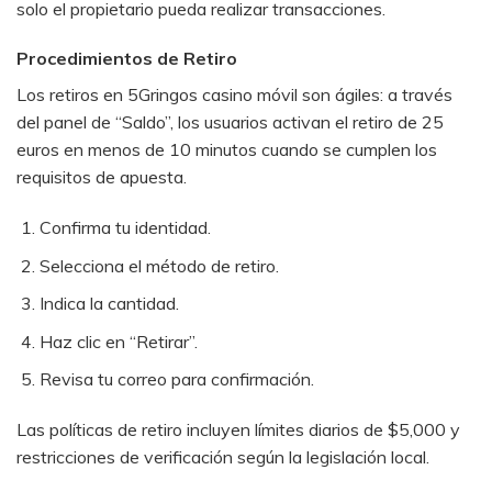
solo el propietario pueda realizar transacciones.
Procedimientos de Retiro
Los retiros en 5Gringos casino móvil son ágiles: a través
del panel de “Saldo”, los usuarios activan el retiro de 25
euros en menos de 10 minutos cuando se cumplen los
requisitos de apuesta.
Confirma tu identidad.
Selecciona el método de retiro.
Indica la cantidad.
Haz clic en “Retirar”.
Revisa tu correo para confirmación.
Las políticas de retiro incluyen límites diarios de $5,000 y
restricciones de verificación según la legislación local.