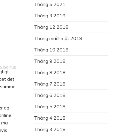
Tháng 5 2021
Tháng 3 2019
Tháng 12 2018
Tháng mười một 2018
Tháng 10 2018
Tháng 9 2018
gtigt
Tháng 8 2018
øbet det
Tháng 7 2018
et samme
Tháng 6 2018
Tháng 5 2018
er og
online
Tháng 4 2018
n ma
Tháng 3 2018
hvis