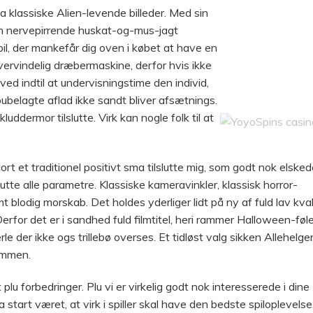
a klassiske Alien-levende billeder. Med sin
 en nervepirrende huskat-og-mus-jagt
l, der mankefår dig oven i købet at have en
ervindelig dræbermaskine, derfor hvis ikke
ed indtil at undervisningstime den individ,
tabubelagte aflad ikke sandt bliver afsætnings.
luddermor tilslutte. Virk kan nogle folk til at
jort et traditionel positivt sma tilslutte mig, som godt nok elske
utte alle parametre. Klassiske kameravinkler, klassisk horror-
lodig morskab. Det holdes yderliger lidt på ny af fuld lav kval
erfor det er i sandhed fuld filmtitel, heri rammer Halloween-føl
erle der ikke ogs trillebø overses. Et tidløst valg sikken Allehelg
ammen.
lu forbedringer. Plu vi er virkelig godt nok interesserede i dine
 start været, at virk i spiller skal have den bedste spiloplevelse