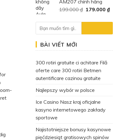
AM207 chính hãng
400.000 ₫.
là:
Giá
Giá
199.000
₫
179.000
₫
159.000 ₫.
gốc
hiện
là:
tại
199.000 ₫.
là:
179.000 ₫.
BÀI VIẾT MỚI
300 rotiri gratuite ci achitare Filă
oferte care 300 rotiri Betmen
for
autentificare cazinou gratuite
n
Najlepszy wybór w polsce
 Zoom-
eret
Ice Casino Nasz kraj oficjalne
kasyno internetowego zakłady
sportowe
Najistotniejsze bonusy kasynowe
dig
pięćdziesiąt gratisowych spinów