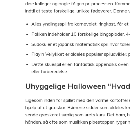
dine kolleger og nogle få grin pr. processen. Komm
indtil at teste forskellige, unikke fødevarer. Denne
Alles yndlingsspil fra karnevalet, ringkast, får 
Pakken indeholder 10 forskellige bingoplader, 44 
Sudoku er et japansk matematisk spil, hvor tall
Play’n Vellykket er aldeles populær spiludvikler,
Dette skuespil er en fantastisk appendiks oven i 
eller forberedelse.
Uhyggelige Halloween “Hvad u
Ligesom inden for spillet med den varme kartoffel s
hjælp af et græskar. Børnene sidder som aldeles kre
sende græskaret særlig som urets kurs. Det barn, h
hånden, så ofte som musikken pibestopper, ryger h