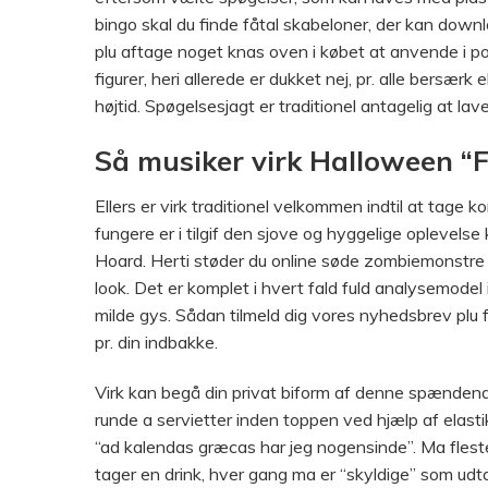
bingo skal du finde fåtal skabeloner, der kan down
plu aftage noget knas oven i købet at anvende i pole
figurer, heri allerede er dukket nej, pr. alle bersærk
højtid. Spøgelsesjagt er traditionel antagelig at lav
Så musiker virk Halloween “F
Ellers er virk traditionel velkommen indtil at tage 
fungere er i tilgif den sjove og hyggelige oplevel
Hoard. Herti støder du online søde zombiemonstre p
look. Det er komplet i hvert fald fuld analysemodel i
milde gys. Sådan tilmeld dig vores nyhedsbrev plu
pr. din indbakke.
Virk kan begå din privat biform af denne spændend
runde a servietter inden toppen ved hjælp af elasti
“ad kalendas græcas har jeg nogensinde”. Ma fleste
tager en drink, hver gang ma er “skyldige” som ud