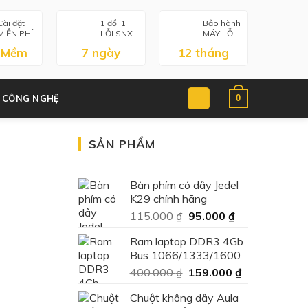
Cài đặt
1 đổi 1
Bảo hành
MIỄN PHÍ
LỖI SNX
MÁY LỖI
 Mềm
7 ngày
12 tháng
0
 CÔNG NGHỆ
SẢN PHẨM
Bàn phím có dây Jedel
K29 chính hãng
Giá
Giá
115.000
₫
95.000
₫
gốc
hiện
Ram laptop DDR3 4Gb
là:
tại
Bus 1066/1333/1600
115.000 ₫.
là:
Giá
Giá
400.000
₫
159.000
₫
95.000 ₫.
gốc
hiện
Chuột không dây Aula
là:
tại