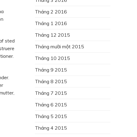
ma
Tháng 2 2016
en
Tháng 1 2016
Tháng 12 2015
 sted ​​
Tháng mười một 2015
struere
tioner.
Tháng 10 2015
Tháng 9 2015
nder.
Tháng 8 2015
er
mutter,
Tháng 7 2015
Tháng 6 2015
Tháng 5 2015
Tháng 4 2015