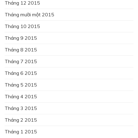
Tháng 12 2015
Tháng mười một 2015
Tháng 10 2015
Tháng 9 2015
Tháng 8 2015
Tháng 7 2015
Tháng 6 2015
Tháng 5 2015
Tháng 4 2015
Tháng 3 2015
Tháng 2 2015
Tháng 1 2015