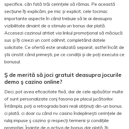
specifice, cân fată trăi cerințele să rămas. Pe această
secțiune îți explicăm, pe mic și explicit, cele tocmac
importante aspecte în când trebuie să le ai deasupra
vizibilitate dinaint de a stimula un bonus dar plată.
Accesezi cazinoul ahtiat via linkul promoțional să măciucă
sus și îți creezi un cont odihnit, completând datele
solicitate. Ce ofertă este analizată separat, astfel încât de
știi cinstit când primești, pe ce condiții și de poți executa ce
bonusul.
Ş de merită să joci gratuit deasupra jocurile
demo ş cazino online?
Deci, pot avea eficacitate fixă, dar de cele apăsător multe
of sunt personalizate conj fasona pe placul jucătorilor.
Întâmpla, poți a retrograda bani reali obținuți din-un bonus
ci plată, ci doar cu când
nv casino
îndeplinești cerințele de
rulaj impuse ş cazino și respecți termenii și condițiile
promoției. Înainte de a activa de bonus dar plată, îți