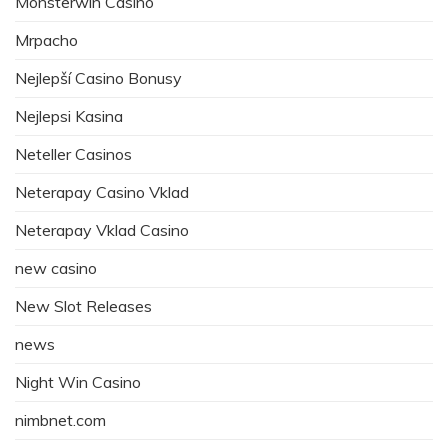
Monsterwin Casino
Mrpacho
Nejlepší Casino Bonusy
Nejlepsi Kasina
Neteller Casinos
Neterapay Casino Vklad
Neterapay Vklad Casino
new casino
New Slot Releases
news
Night Win Casino
nimbnet.com