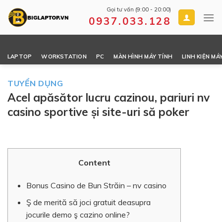
Skip
Gọi tư vấn (9:00 - 20:00)
to
0937.033.128
content
LAPTOP
WORKSTATION
PC
MÀN HÌNH MÁY TÍNH
LINH KIỆN MÁ
TUYỂN DỤNG
Acel apăsător lucru cazinou, pariuri nv
casino sportive și site-uri să poker
Content
Bonus Casino de Bun Străin – nv casino
Ş de merită să joci gratuit deasupra
jocurile demo ş cazino online?