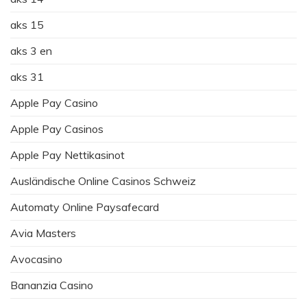
aks 15
aks 3 en
aks 31
Apple Pay Casino
Apple Pay Casinos
Apple Pay Nettikasinot
Ausländische Online Casinos Schweiz
Automaty Online Paysafecard
Avia Masters
Avocasino
Bananzia Casino