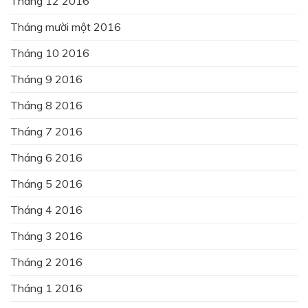
Tháng 12 2016
Tháng mười một 2016
Tháng 10 2016
Tháng 9 2016
Tháng 8 2016
Tháng 7 2016
Tháng 6 2016
Tháng 5 2016
Tháng 4 2016
Tháng 3 2016
Tháng 2 2016
Tháng 1 2016