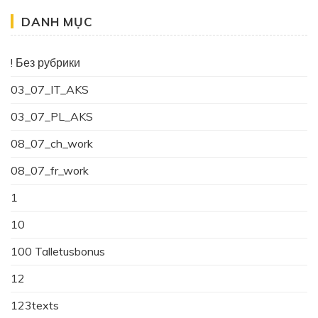
DANH MỤC
! Без рубрики
03_07_IT_AKS
03_07_PL_AKS
08_07_ch_work
08_07_fr_work
1
10
100 Talletusbonus
12
123texts