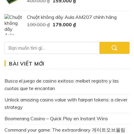
Giá
Giá
400.000
₫
159.000
₫
95.000 ₫.
gốc
hiện
là:
tại
Chuột không dây Aula AM207 chính hãng
400.000 ₫.
là:
Giá
Giá
199.000
₫
179.000
₫
159.000 ₫.
gốc
hiện
là:
tại
199.000 ₫.
là:
179.000 ₫.
BÀI VIẾT MỚI
Busca el juego de casino exitoso: melbet registro y las
cuotas que te encantan
Unlock amazing casino value with fairpari tokens: a clever
strategy
Boomerang Casino – Quick Play en Instant Wins
Command your game: The extraordinary 게이트오브올림