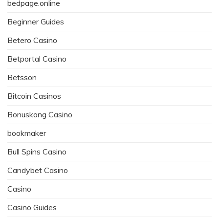
bedpage.online
Beginner Guides
Betero Casino
Betportal Casino
Betsson
Bitcoin Casinos
Bonuskong Casino
bookmaker
Bull Spins Casino
Candybet Casino
Casino
Casino Guides