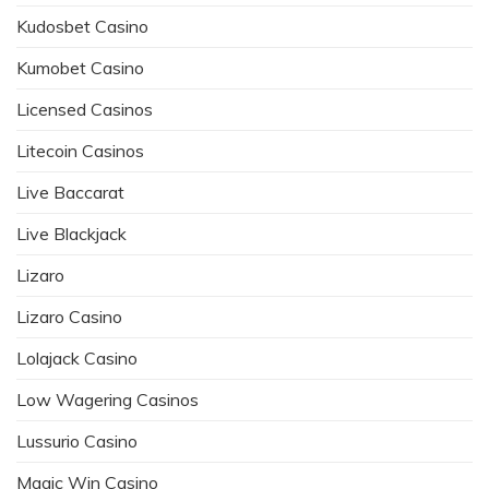
Kudosbet Casino
Kumobet Casino
Licensed Casinos
Litecoin Casinos
Live Baccarat
Live Blackjack
Lizaro
Lizaro Casino
Lolajack Casino
Low Wagering Casinos
Lussurio Casino
Magic Win Casino