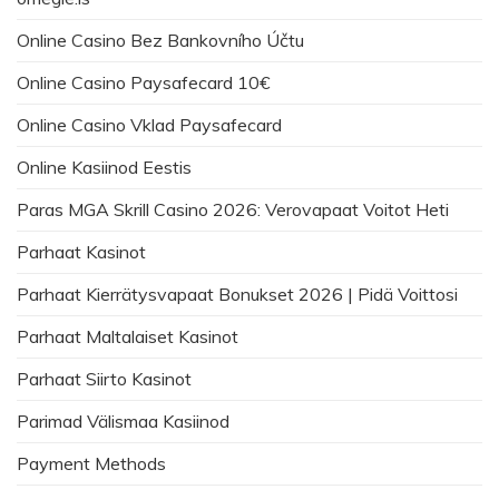
Online Casino Bez Bankovního Účtu
Online Casino Paysafecard 10€
Online Casino Vklad Paysafecard
Online Kasiinod Eestis
Paras MGA Skrill Casino 2026: Verovapaat Voitot Heti
Parhaat Kasinot
Parhaat Kierrätysvapaat Bonukset 2026 | Pidä Voittosi
Parhaat Maltalaiset Kasinot
Parhaat Siirto Kasinot
Parimad Välismaa Kasiinod
Payment Methods