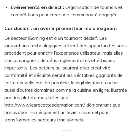
Événements en direct :
Organisation de tournois et
compétitions pour créer une communauté engagée.
Conclusion : un avenir prometteur mais exigeant
Le secteur iGaming est à un tournant décisif. Les
innovations technologiques offrent des opportunités sans
précédent pour enrichir l’expérience utilisateur, mais elles
s’accompagnent de défis réglementaires et éthiques
importants. Les acteurs qui sauront allier créativité,
conformité et sécurité seront les véritables gagnants de
cette nouvelle ère. En parallèle, la digitalisation touche
aussi d’autres domaines comme la cuisine en ligne, illustrée
par des plateformes telles que
http://www.lesrecettesdemarion.com/
, démontrant que
l’innovation numérique est un levier universel pour
transformer les secteurs traditionnels.