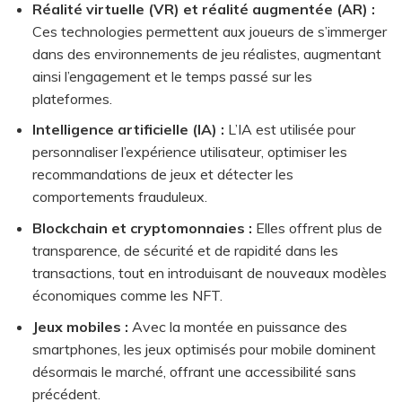
Réalité virtuelle (VR) et réalité augmentée (AR) :
Ces technologies permettent aux joueurs de s’immerger
dans des environnements de jeu réalistes, augmentant
ainsi l’engagement et le temps passé sur les
plateformes.
Intelligence artificielle (IA) :
L’IA est utilisée pour
personnaliser l’expérience utilisateur, optimiser les
recommandations de jeux et détecter les
comportements frauduleux.
Blockchain et cryptomonnaies :
Elles offrent plus de
transparence, de sécurité et de rapidité dans les
transactions, tout en introduisant de nouveaux modèles
économiques comme les NFT.
Jeux mobiles :
Avec la montée en puissance des
smartphones, les jeux optimisés pour mobile dominent
désormais le marché, offrant une accessibilité sans
précédent.