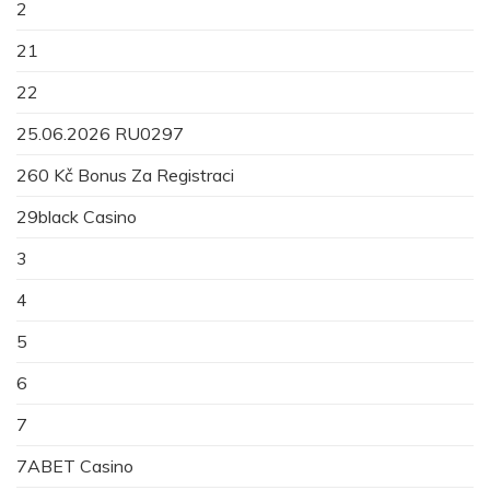
2
21
22
25.06.2026 RU0297
260 Kč Bonus Za Registraci
29black Casino
3
4
5
6
7
7ABET Casino