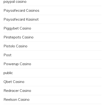
paypal casino
Paysafecard Casinos
Paysafecard Kasinot
Piggybet Casino
Piratepots Casino
Pistolo Casino
Post
Powerup Casino
public
Qbet Casino
Redracer Casino
Reelson Casino