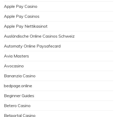
Apple Pay Casino
Apple Pay Casinos
Apple Pay Nettikasinot
Ausländische Online Casinos Schweiz
Automaty Online Paysafecard
Avia Masters
Avocasino
Bananzia Casino
bedpage.online
Beginner Guides
Betero Casino
Betportal Casino