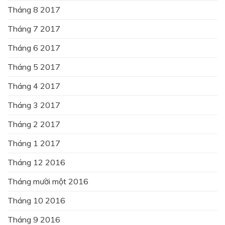
Tháng 8 2017
Tháng 7 2017
Tháng 6 2017
Tháng 5 2017
Tháng 4 2017
Tháng 3 2017
Tháng 2 2017
Tháng 1 2017
Tháng 12 2016
Tháng mười một 2016
Tháng 10 2016
Tháng 9 2016