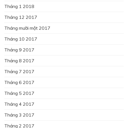
Tháng 1 2018
Tháng 12 2017
Tháng mười một 2017
Tháng 10 2017
Tháng 9 2017
Tháng 8 2017
Tháng 7 2017
Tháng 6 2017
Tháng 5 2017
Tháng 4 2017
Tháng 3 2017
Tháng 2 2017