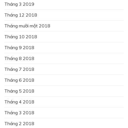
Tháng 3 2019
Tháng 12 2018
Tháng mười một 2018
Tháng 10 2018
Tháng 9 2018
Tháng 8 2018
Tháng 7 2018
Tháng 6 2018
Tháng 5 2018
Tháng 4 2018
Tháng 3 2018
Tháng 2 2018