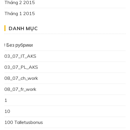
Tháng 2 2015
Tháng 1 2015
DANH MỤC
! Без рубрики
03_07_IT_AKS
03_07_PL_AKS
08_07_ch_work
08_07_fr_work
1
10
100 Talletusbonus