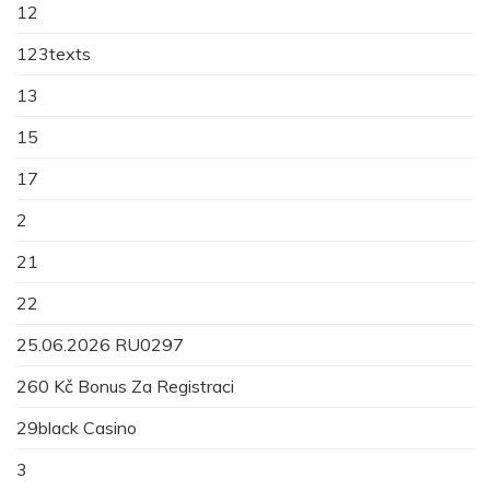
12
123texts
13
15
17
2
21
22
25.06.2026 RU0297
260 Kč Bonus Za Registraci
29black Casino
3