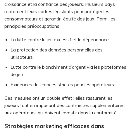
croissance et la confiance des joueurs. Plusieurs pays
renforcent leurs cadres législatifs pour protéger les
consommateurs et garantir l’équité des jeux. Parmi les
principales préoccupations :
La lutte contre le jeu excessif et la dépendance.
La protection des données personnelles des
utilisateurs.
Lutte contre le blanchiment d’argent via les plateformes
de jeu.
Exigences de licences strictes pour les opérateurs.
Ces mesures ont un double effet : elles rassurent les
joueurs tout en imposant des contraintes supplémentaires
aux opérateurs, qui doivent investir dans la conformité.
Stratégies marketing efficaces dans