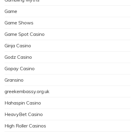
Game
Game Shows
Game Spot Casino
Ginja Casino
Godz Casino
Gopay Casino
Gransino
greekembassy.org.uk
Hahaspin Casino
HeavyBet Casino
High Roller Casinos