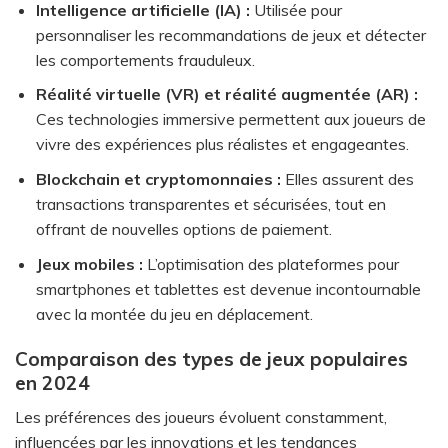
Intelligence artificielle (IA) :
Utilisée pour
personnaliser les recommandations de jeux et détecter
les comportements frauduleux.
Réalité virtuelle (VR) et réalité augmentée (AR) :
Ces technologies immersive permettent aux joueurs de
vivre des expériences plus réalistes et engageantes.
Blockchain et cryptomonnaies :
Elles assurent des
transactions transparentes et sécurisées, tout en
offrant de nouvelles options de paiement.
Jeux mobiles :
L’optimisation des plateformes pour
smartphones et tablettes est devenue incontournable
avec la montée du jeu en déplacement.
Comparaison des types de jeux populaires
en 2024
Les préférences des joueurs évoluent constamment,
influencées par les innovations et les tendances