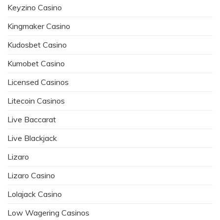
Keyzino Casino
Kingmaker Casino
Kudosbet Casino
Kumobet Casino
Licensed Casinos
Litecoin Casinos
Live Baccarat
Live Blackjack
Lizaro
Lizaro Casino
Lolajack Casino
Low Wagering Casinos