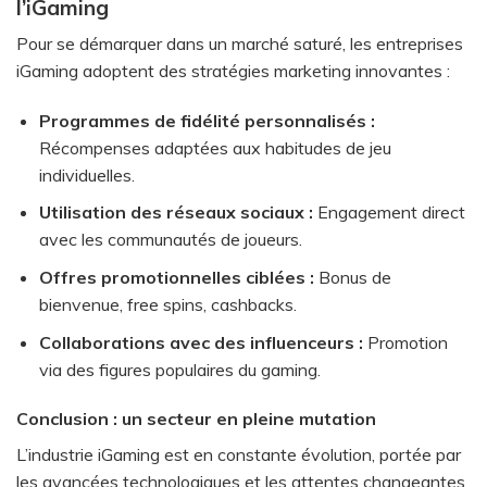
l’iGaming
Pour se démarquer dans un marché saturé, les entreprises
iGaming adoptent des stratégies marketing innovantes :
Programmes de fidélité personnalisés :
Récompenses adaptées aux habitudes de jeu
individuelles.
Utilisation des réseaux sociaux :
Engagement direct
avec les communautés de joueurs.
Offres promotionnelles ciblées :
Bonus de
bienvenue, free spins, cashbacks.
Collaborations avec des influenceurs :
Promotion
via des figures populaires du gaming.
Conclusion : un secteur en pleine mutation
L’industrie iGaming est en constante évolution, portée par
les avancées technologiques et les attentes changeantes