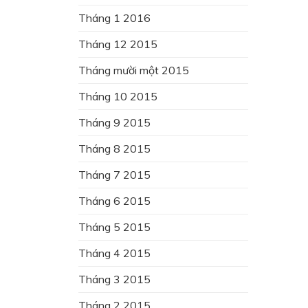
Tháng 1 2016
Tháng 12 2015
Tháng mười một 2015
Tháng 10 2015
Tháng 9 2015
Tháng 8 2015
Tháng 7 2015
Tháng 6 2015
Tháng 5 2015
Tháng 4 2015
Tháng 3 2015
Tháng 2 2015