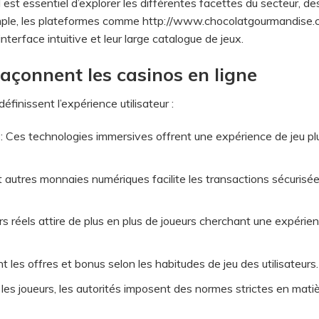
est essentiel d’explorer les différentes facettes du secteur, de
mple, les plateformes comme
http://www.chocolatgourmandise.
interface intuitive et leur large catalogue de jeux.
açonnent les casinos en ligne
inissent l’expérience utilisateur :
: Ces technologies immersives offrent une expérience de jeu pl
 et autres monnaies numériques facilite les transactions sécurisé
rs réels attire de plus en plus de joueurs cherchant une expérie
 les offres et bonus selon les habitudes de jeu des utilisateurs.
 les joueurs, les autorités imposent des normes strictes en mati