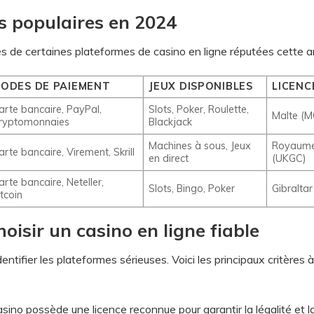
 populaires en 2024
lés de certaines plateformes de casino en ligne réputées cette a
ODES DE PAIEMENT
JEUX DISPONIBLES
LICENC
arte bancaire, PayPal,
Slots, Poker, Roulette,
Malte (
ryptomonnaies
Blackjack
Machines à sous, Jeux
Royaume
arte bancaire, Virement, Skrill
en direct
(UKGC)
arte bancaire, Neteller,
Slots, Bingo, Poker
Gibraltar
itcoin
hoisir un casino en ligne fiable
identifier les plateformes sérieuses. Voici les principaux critères à
ino possède une licence reconnue pour garantir la légalité et l