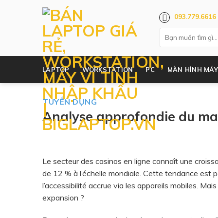
Skip
093.779.6616
to
content
LAPTOP
WORKSTATION
PC
MÀN HÌNH MÁY
TUYỂN DỤNG
Analyse approfondie du mar
Le secteur des casinos en ligne connaît une crois
de 12 % à l’échelle mondiale. Cette tendance est por
l’accessibilité accrue via les appareils mobiles. Mai
expansion ?