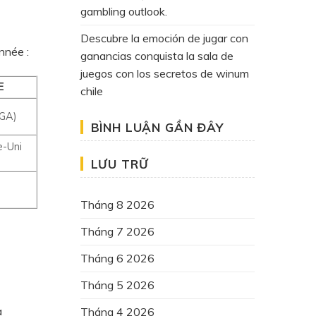
gambling outlook.
Descubre la emoción de jugar con
nnée :
ganancias conquista la sala de
juegos con los secretos de winum
E
chile
MGA)
BÌNH LUẬN GẦN ĐÂY
-Uni
LƯU TRỮ
Tháng 8 2026
Tháng 7 2026
Tháng 6 2026
Tháng 5 2026
a
Tháng 4 2026