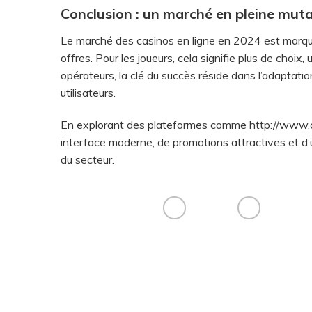
Conclusion : un marché en pleine mut
Le marché des casinos en ligne en 2024 est marqué
offres. Pour les joueurs, cela signifie plus de choix
opérateurs, la clé du succès réside dans l’adaptat
utilisateurs.
En explorant des plateformes comme
http://www.
interface moderne, de promotions attractives et d’
du secteur.