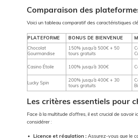
Comparaison des plateformes
Voici un tableau comparatif des caractéristiques c
PLATEFORME
BONUS DE BIENVENUE
M
Chocolat
150% jusqu’à 500€ + 50
C
Gourmandise
tours gratuits
C
Casino Étoile
100% jusqu’à 300€
C
200% jusqu’à 400€ + 30
C
Lucky Spin
tours gratuits
B
Les critères essentiels pour c
Face à la multitude d’offres, il est crucial de savoir 
considérer :
Licence et régulation :
Assurez-vous que le cas