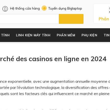
Hệ thống cửa hàng
Tuyển dụng Biglaptop
Phần
 TÍNH
LINH KIỆN MÁY TÍNH
PHẦN MỀM
PHỤ KIỆN
TIN
ché des casinos en ligne en 2024
sance exponentielle, avec une augmentation annuelle moyenne d
tée par l’évolution technologique, la diversification des offres 
s quels sont les facteurs clés qui influencent ce marché en pleine