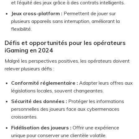
et l’équité des jeux grâce à des contrats intelligents.
Jeux cross-platform :
Permettent de jouer sur
plusieurs appareils sans interruption, améliorant la
flexibilité.
Défis et opportunités pour les opérateurs
iGaming en 2024
Malgré les perspectives positives, les opérateurs doivent
relever plusieurs défis :
Conformité réglementaire :
Adapter leurs offres aux
législations locales, souvent changeantes.
Sécurité des données :
Protéger les informations
personnelles des joueurs face aux cybermenaces
croissantes.
Fidélisation des joueurs :
Offrir une expérience
unique pour conserver une clientèle volatile.