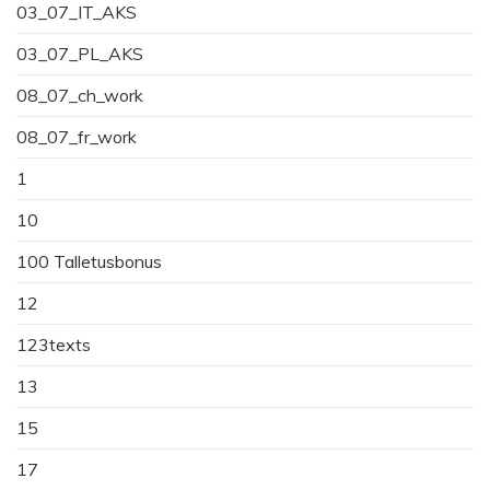
03_07_IT_AKS
03_07_PL_AKS
08_07_ch_work
08_07_fr_work
1
10
100 Talletusbonus
12
123texts
13
15
17