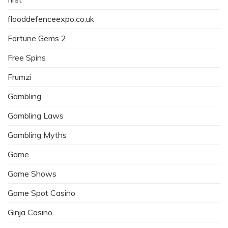
flooddefenceexpo.co.uk
Fortune Gems 2
Free Spins
Frumzi
Gambling
Gambling Laws
Gambling Myths
Game
Game Shows
Game Spot Casino
Ginja Casino