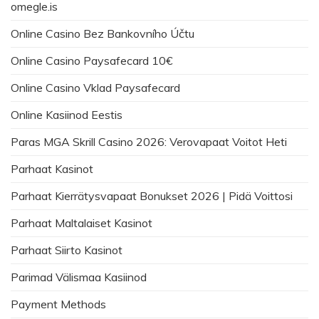
omegle.is
Online Casino Bez Bankovního Účtu
Online Casino Paysafecard 10€
Online Casino Vklad Paysafecard
Online Kasiinod Eestis
Paras MGA Skrill Casino 2026: Verovapaat Voitot Heti
Parhaat Kasinot
Parhaat Kierrätysvapaat Bonukset 2026 | Pidä Voittosi
Parhaat Maltalaiset Kasinot
Parhaat Siirto Kasinot
Parimad Välismaa Kasiinod
Payment Methods