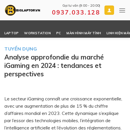
Skip
Gọi tư vấn (9:00 - 20:00)
to
0937.033.128
content
LAPTOP
WORKSTATION
PC
MÀN HÌNH MÁY TÍNH
LINH KIỆN MÁ
TUYỂN DỤNG
Analyse approfondie du marché
iGaming en 2024 : tendances et
perspectives
Le secteur iGaming connaît une croissance exponentielle,
avec une augmentation de plus de 15 % du chiffre
d’affaires mondial en 2023. Cette dynamique s’explique
par l’essor des technologies mobiles, l’intégration de
l’intelligence artificielle et l’évolution des réglementations.