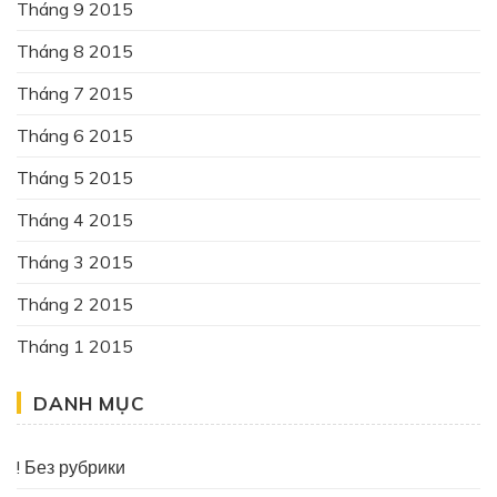
Tháng 9 2015
Tháng 8 2015
Tháng 7 2015
Tháng 6 2015
Tháng 5 2015
Tháng 4 2015
Tháng 3 2015
Tháng 2 2015
Tháng 1 2015
DANH MỤC
! Без рубрики