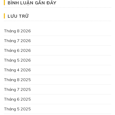
BÌNH LUẬN GẦN ĐÂY
LƯU TRỮ
Tháng 8 2026
Tháng 7 2026
Tháng 6 2026
Tháng 5 2026
Tháng 4 2026
Tháng 8 2025
Tháng 7 2025
Tháng 6 2025
Tháng 5 2025