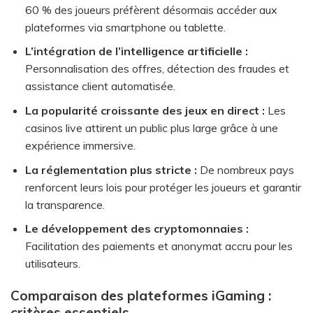
60 % des joueurs préfèrent désormais accéder aux
plateformes via smartphone ou tablette.
L’intégration de l’intelligence artificielle :
Personnalisation des offres, détection des fraudes et
assistance client automatisée.
La popularité croissante des jeux en direct :
Les
casinos live attirent un public plus large grâce à une
expérience immersive.
La réglementation plus stricte :
De nombreux pays
renforcent leurs lois pour protéger les joueurs et garantir
la transparence.
Le développement des cryptomonnaies :
Facilitation des paiements et anonymat accru pour les
utilisateurs.
Comparaison des plateformes iGaming :
critères essentiels