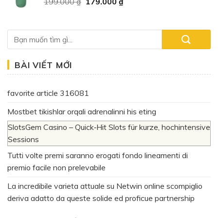
Giá
Giá
199.000
₫
179.000
₫
159.000 ₫.
gốc
hiện
là:
tại
199.000 ₫.
là:
179.000 ₫.
BÀI VIẾT MỚI
favorite article 316081
Mostbet tikishlar orqali adrenalinni his eting
SlotsGem Casino – Quick‑Hit Slots für kurze, hochintensive
Sessions
Tutti volte premi saranno erogati fondo lineamenti di
premio facile non prelevabile
La incredibile varieta attuale su Netwin online scompiglio
deriva adatto da queste solide ed proficue partnership