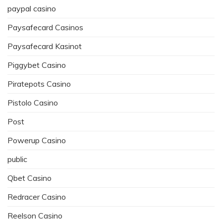
paypal casino
Paysafecard Casinos
Paysafecard Kasinot
Piggybet Casino
Piratepots Casino
Pistolo Casino
Post
Powerup Casino
public
Qbet Casino
Redracer Casino
Reelson Casino