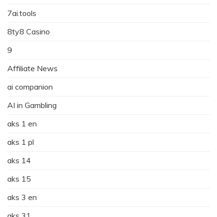
7ai.tools
8ty8 Casino
9
Affiliate News
ai companion
AI in Gambling
aks 1 en
aks 1 pl
aks 14
aks 15
aks 3 en
aks 31