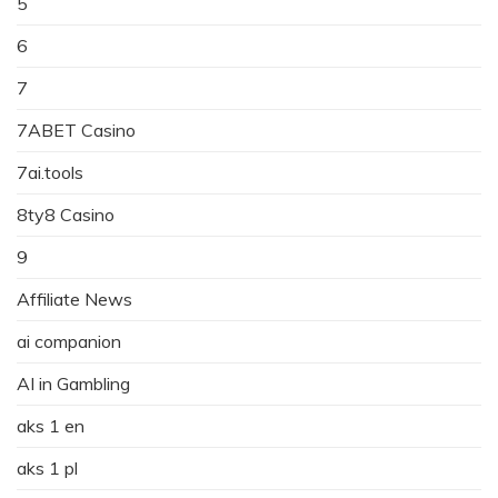
5
6
7
7ABET Casino
7ai.tools
8ty8 Casino
9
Affiliate News
ai companion
AI in Gambling
aks 1 en
aks 1 pl