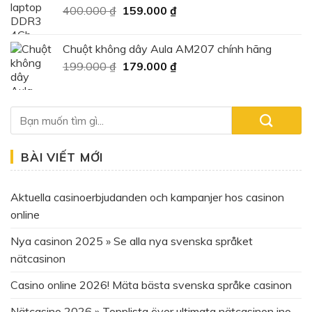
Giá
Giá
400.000
₫
159.000
₫
95.000 ₫.
gốc
hiện
là:
tại
Chuột không dây Aula AM207 chính hãng
400.000 ₫.
là:
Giá
Giá
199.000
₫
179.000
₫
159.000 ₫.
gốc
hiện
là:
tại
199.000 ₫.
là:
179.000 ₫.
BÀI VIẾT MỚI
Aktuella casinoerbjudanden och kampanjer hos casinon
online
Nya casinon 2025 » Se alla nya svenska språket
nätcasinon
Casino online 2026! Mäta bästa svenska språke casinon
Nätcasino 2026 » Topplista över ultimata nätcasinon ino