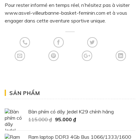
Pour rester informé en temps réel, n’hésitez pas à visiter
www.asvel-villeurbanne-basket-feminin.com
et à vous
engager dans cette aventure sportive unique.
SẢN PHẨM
Bàn phím có dây Jedel K29 chính hãng
Giá
Giá
115.000
₫
95.000
₫
gốc
hiện
là:
tại
Ram laptop DDR3 4Gb Bus 1066/1333/1600
115.000 ₫.
là: