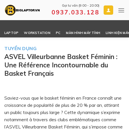
Skip
Gọi tư vấn (9:00 - 20:00)
to
0937.033.128
content
LAPTOP
WORKSTATION
PC
MÀN HÌNH MÁY TÍNH
LINH KIỆN MÁ
TUYỂN DỤNG
ASVEL Villeurbanne Basket Féminin :
Une Référence Incontournable du
Basket Français
Saviez-vous que le basket féminin en France connaît une
croissance de popularité de plus de 20 % par an, attirant
un public toujours plus large ? Cette dynamique s’exprime
notamment à travers des clubs emblématiques comme
l’ASVEL Villeurbanne Basket Féminin, qui s’impose comme