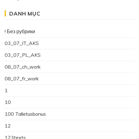
DANH MỤC
! Без рубрики
03_07_IT_AKS
03_07_PL_AKS
08_07_ch_work
08_07_fr_work
1
10
100 Talletusbonus
12
123texts