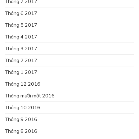
Tháng 7 2017
Tháng 6 2017
Tháng 5 2017
Tháng 4 2017
Tháng 3 2017
Tháng 2 2017
Tháng 1 2017
Tháng 12 2016
Tháng mười một 2016
Tháng 10 2016
Tháng 9 2016
Tháng 8 2016