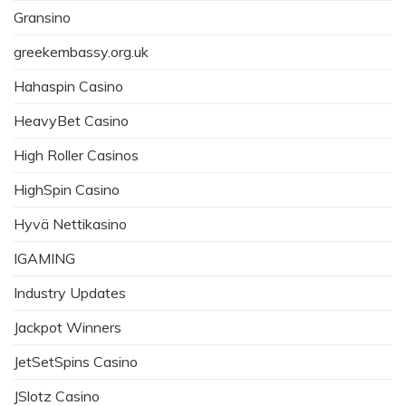
Gransino
greekembassy.org.uk
Hahaspin Casino
HeavyBet Casino
High Roller Casinos
HighSpin Casino
Hyvä Nettikasino
IGAMING
Industry Updates
Jackpot Winners
JetSetSpins Casino
JSlotz Casino