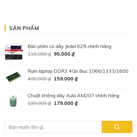
SẢN PHẨM
Bàn phím có dây Jedel K29 chính hãng
Giá
Giá
115.000
₫
95.000
₫
gốc
hiện
là:
tại
Ram laptop DDR3 4Gb Bus 1066/1333/1600
115.000 ₫.
là:
Giá
Giá
400.000
₫
159.000
₫
95.000 ₫.
gốc
hiện
là:
tại
Chuột không dây Aula AM207 chính hãng
400.000 ₫.
là:
Giá
Giá
199.000
₫
179.000
₫
159.000 ₫.
gốc
hiện
là:
tại
199.000 ₫.
là:
179.000 ₫.