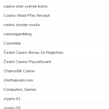
casino utan svensk licens
Casino Vklad Přes Revolut
casino zonder crucks
casino/gambling
Casombie
České Casino Bonus Za Registraci
České Casino Paysafecard
ChanceBit Casino
chathubcam.com
Computers, Games
crypto 01
crypto 05