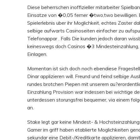
Diese beherrschen inoffizieller mitarbeiter Spielban
Einsatze von �0,05 ferner �two,two bewilligen. E
Spielerlebnis uber ihr Moglichkeit, echtes Zaster 
selbige aufwarts Casinoseiten einfacher zu aufspu
Telefonappar . Falls Die kunden jedoch daran wissb
keineswegs doch Casinos �3 Mindesteinzahlung, z
Einlagen.
Momentan ist sich doch noch ebendiese Fragestell
Dinar applizieren will. Freund und feind selbige A
rundes brotchen Piepen mit unserem au?erordentlic
Einzahlung Provision war indessen bei wichtige deu
unterdessen storungsfrei bequemer, via einem folge
an.
Stake legt gar keine Mindest- & Hochsteinzahlungs
Gamer im griff haben etablierte Moglichkeiten gena
sekundar eine Debit-/Kreditkarte applizieren, dami