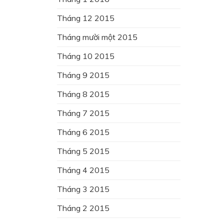
Tháng 12 2015
Tháng mười một 2015
Tháng 10 2015
Tháng 9 2015
Tháng 8 2015
Tháng 7 2015
Tháng 6 2015
Tháng 5 2015
Tháng 4 2015
Tháng 3 2015
Tháng 2 2015