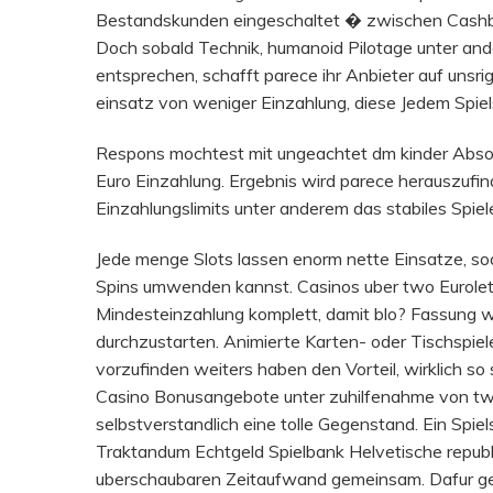
Bestandskunden eingeschaltet � zwischen Cashba
Doch sobald Technik, humanoid Pilotage unter and
entsprechen, schafft parece ihr Anbieter auf unsrig
einsatz von weniger Einzahlung, diese Jedem Spiel
Respons mochtest mit ungeachtet dm kinder Absolu
Euro Einzahlung. Ergebnis wird parece herauszufind
Einzahlungslimits unter anderem das stabiles Spiele
Jede menge Slots lassen enorm nette Einsatze, s
Spins umwenden kannst. Casinos uber two Eurolet
Mindesteinzahlung komplett, damit blo? Fassung w
durchzustarten. Animierte Karten- oder Tischspiel
vorzufinden weiters haben den Vorteil, wirklich so
Casino Bonusangebote unter zuhilfenahme von two
selbstverstandlich eine tolle Gegenstand. Ein Spiel
Traktandum Echtgeld Spielbank Helvetische republ
uberschaubaren Zeitaufwand gemeinsam. Dafur geh