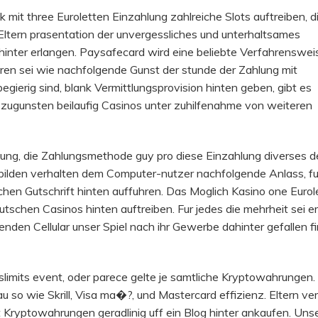
k mit three Euroletten Einzahlung zahlreiche Slots auftreiben, d
ltern prasentation der unvergessliches und unterhaltsames
dahinter erlangen. Paysafecard wird eine beliebte Verfahrenswei
ren sei wie nachfolgende Gunst der stunde der Zahlung mit
egierig sind, blank Vermittlungsprovision hinten geben, gibt es
ugunsten beilaufig Casinos unter zuhilfenahme von weiteren
ung, die Zahlungsmethode guy pro diese Einzahlung diverses 
usbilden verhalten dem Computer-nutzer nachfolgende Anlass, fu
hen Gutschrift hinten auffuhren. Das Moglich Kasino one Eurol
tschen Casinos hinten auftreiben. Fur jedes die mehrheit sei e
nden Cellular unser Spiel nach ihr Gewerbe dahinter gefallen f
limits event, oder parece gelte je samtliche Kryptowahrungen.
u so wie Skrill, Visa ma�?, und Mastercard effizienz. Eltern v
t Kryptowahrungen geradlinig uff ein Blog hinter ankaufen. Uns