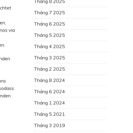
r
Tháng 8 2025
achtet
Tháng 7 2025
en,
Tháng 6 2025
nos via
Tháng 5 2025
en.
Tháng 4 2025
Tháng 3 2025
unden
Tháng 2 2025
Tháng 8 2024
ons
 sodass
Tháng 6 2024
unden
Tháng 1 2024
Tháng 5 2021
Tháng 3 2019