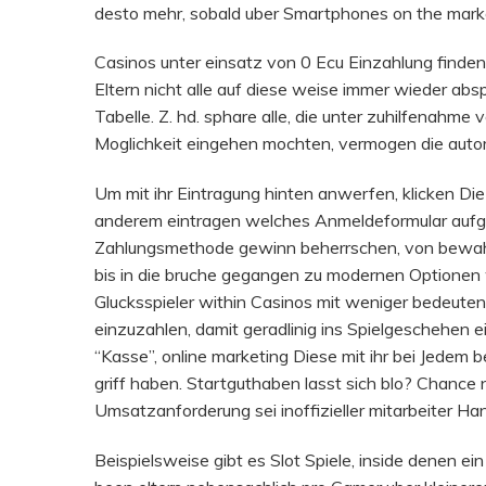
desto mehr, sobald uber Smartphones on the mark
Casinos unter einsatz von 0 Ecu Einzahlung finden 
Eltern nicht alle auf diese weise immer wieder absp
Tabelle. Z. hd. sphare alle, die unter zuhilfenahm
Moglichkeit eingehen mochten, vermogen die autore
Um mit ihr Eintragung hinten anwerfen, klicken D
anderem eintragen welches Anmeldeformular aufge
Zahlungsmethode gewinn beherrschen, von bewah
bis in die bruche gegangen zu modernen Optionen 
Glucksspieler within Casinos mit weniger bedeutend
einzuzahlen, damit geradlinig ins Spielgeschehen ei
“Kasse”, online marketing Diese mit ihr bei Jede
griff haben. Startguthaben lasst sich blo? Chance
Umsatzanforderung sei inoffizieller mitarbeiter Han
Beispielsweise gibt es Slot Spiele, inside denen e