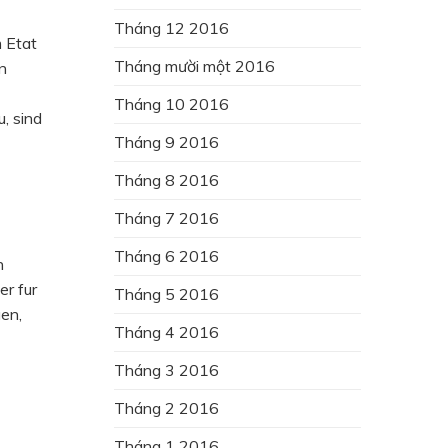
Tháng 12 2016
m Etat
Tháng mười một 2016
n
Tháng 10 2016
, sind
Tháng 9 2016
Tháng 8 2016
Tháng 7 2016
Tháng 6 2016
n
er fur
Tháng 5 2016
en,
Tháng 4 2016
Tháng 3 2016
Tháng 2 2016
Tháng 1 2016