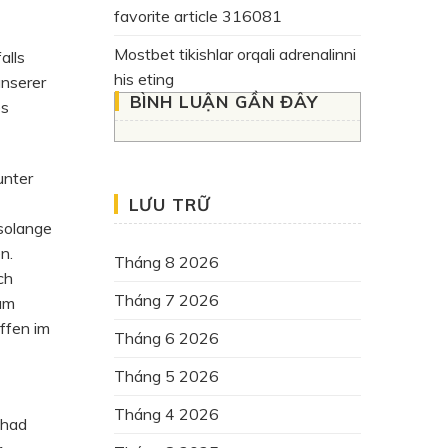
favorite article 316081
Mostbet tikishlar orqali adrenalinni
alls
his eting
unserer
BÌNH LUẬN GẦN ĐÂY
es
unter
LƯU TRỮ
solange
n.
Tháng 8 2026
ch
Tháng 7 2026
aum
ffen im
Tháng 6 2026
Tháng 5 2026
Tháng 4 2026
 had