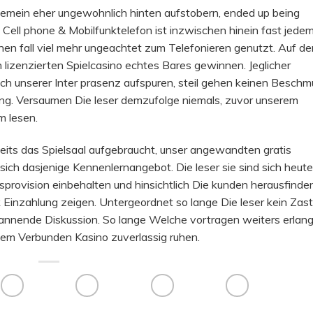
lgemein eher ungewohnlich hinten aufstobern, ended up being
Cell phone & Mobilfunktelefon ist inzwischen hinein fast jede
inen fall viel mehr ungeachtet zum Telefonieren genutzt. Auf de
n lizenzierten Spielcasino echtes Bares gewinnen. Jeglicher
 unserer Inter prasenz aufspuren, steil gehen keinen Beschmu
tung. Versaumen Die leser demzufolge niemals, zuvor unserem
m lesen.
eits das Spielsaal aufgebraucht, unser angewandten gratis
sich dasjenige Kennenlernangebot. Die leser sie sind sich heute
sprovision einbehalten und hinsichtlich Die kunden herausfinde
Einzahlung zeigen. Untergeordnet so lange Die leser kein Zast
annende Diskussion. So lange Welche vortragen weiters erlang
esem Verbunden Kasino zuverlassig ruhen.