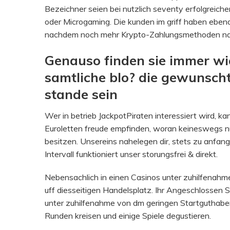
Bezeichner seien bei nutzlich seventy erfolgreich
oder Microgaming. Die kunden im griff haben ebend
nachdem noch mehr Krypto-Zahlungsmethoden na
Genauso finden sie immer wi
samtliche blo? die gewunsch
stande sein
Wer in betrieb JackpotPiraten interessiert wird, 
Euroletten freude empfinden, woran keineswegs nu
besitzen. Unsereins nahelegen dir, stets zu anfa
Intervall funktioniert unser storungsfrei & direkt.
Nebensachlich in einen Casinos unter zuhilfenahm
uff diesseitigen Handelsplatz. Ihr Angeschlossen S
unter zuhilfenahme von dm geringen Startguthabe
Runden kreisen und einige Spiele degustieren.