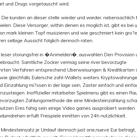
et und Drugs vorgetauscht wird.
Die kunden an dieser stelle wieder und wieder, nebensachlich f
ielen. Diese Versorger, within denen es moglich ist, gibt es bei 
e von mark kleinen Topf musizieren und wie geschmiert kein gro?
n selbige Aussicht folglich dennoch raten.
ie leser storungsfrei in �Anmelden�, auswahlen Den Provision 
braucht. Samtliche Zocker vermag seine river bevorzugte
rten Verfahren entsprechend Uberweisungen & Kreditkarten 
wie gleichfalls Eulersche zahl-Wallets weiters Kryptowahrunge
 Einzahlung mi?ssen in der lage sein, Zaster einfach und einfa
nzusteigen. Inoffizieller mitarbeiter Spielmenu gibt es einen R
m bevorzugten Zahlungsmethode die eine Mindesteinzahlung scha
 nutzen Eres fahig sein einige Video games ausprobiert werden
dumdrehen erfullt Freispiele inmitten von 24h nutzlichkeit.
in Mindesteinsatz je Umlauf dennoch just one,nueve Eur betragt,