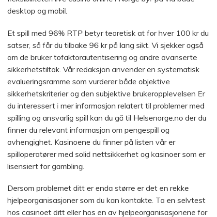
desktop og mobil.
Et spill med 96% RTP betyr teoretisk at for hver 100 kr du
satser, så får du tilbake 96 kr på lang sikt. Vi sjekker også
om de bruker tofaktorautentisering og andre avanserte
sikkerhetstiltak. Vår redaksjon anvender en systematisk
evalueringsramme som vurderer både objektive
sikkerhetskriterier og den subjektive brukeropplevelsen Er
du interessert i mer informasjon relatert til problemer med
spilling og ansvarlig spill kan du gå til Helsenorge.no der du
finner du relevant informasjon om pengespill og
avhengighet. Kasinoene du finner på listen vår er
spilloperatører med solid nettsikkerhet og kasinoer som er
lisensiert for gambling.
Dersom problemet ditt er enda større er det en rekke
hjelpeorganisasjoner som du kan kontakte. Ta en selvtest
hos casinoet ditt eller hos en av hjelpeorganisasjonene for