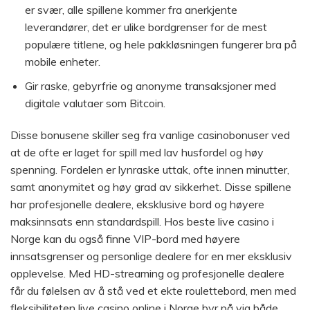
er svær, alle spillene kommer fra anerkjente
leverandører, det er ulike bordgrenser for de mest
populære titlene, og hele pakkløsningen fungerer bra på
mobile enheter.
Gir raske, gebyrfrie og anonyme transaksjoner med
digitale valutaer som Bitcoin.
Disse bonusene skiller seg fra vanlige casinobonuser ved
at de ofte er laget for spill med lav husfordel og høy
spenning. Fordelen er lynraske uttak, ofte innen minutter,
samt anonymitet og høy grad av sikkerhet. Disse spillene
har profesjonelle dealere, eksklusive bord og høyere
maksinnsats enn standardspill. Hos beste live casino i
Norge kan du også finne VIP-bord med høyere
innsatsgrenser og personlige dealere for en mer eksklusiv
opplevelse. Med HD-streaming og profesjonelle dealere
får du følelsen av å stå ved et ekte roulettebord, men med
fleksibiliteten live casino online i Norge byr på via både