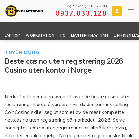
Skip
Gọi tư vấn (9:00 - 20:00)
to
0937.033.128
content
LAPTOP
WORKSTATION
PC
MÀN HÌNH MÁY TÍNH
LINH KIỆN MÁ
TUYỂN DỤNG
Beste casino uten registrering 2026
Casino uten konto i Norge
Nedenfor finner du en oversikt over de beste casino uten
registrering i Norge å vurdere hvis du ønsker rask spilling.
CoinCasino skiller seg ut som et av de mest komplette
nettcasino uten registrering på markedet i 2026. Selve
konseptet “casino uten registrering” er altså ikke ulovlig,
men det er utilgjengelig i Norge grunnet regulatoriske tiltak.