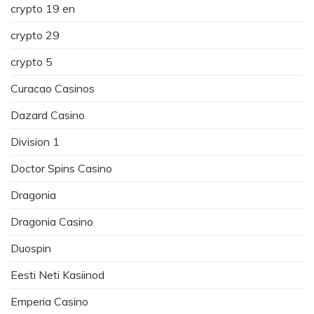
crypto 19 en
crypto 29
crypto 5
Curacao Casinos
Dazard Casino
Division 1
Doctor Spins Casino
Dragonia
Dragonia Casino
Duospin
Eesti Neti Kasiinod
Emperia Casino