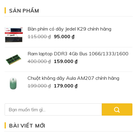
SẢN PHẨM
Bàn phím có dây Jedel K29 chính hãng
Giá
Giá
115.000
₫
95.000
₫
gốc
hiện
là:
tại
Ram laptop DDR3 4Gb Bus 1066/1333/1600
115.000 ₫.
là:
Giá
Giá
400.000
₫
159.000
₫
95.000 ₫.
gốc
hiện
là:
tại
Chuột không dây Aula AM207 chính hãng
400.000 ₫.
là:
Giá
Giá
199.000
₫
179.000
₫
159.000 ₫.
gốc
hiện
là:
tại
199.000 ₫.
là:
179.000 ₫.
BÀI VIẾT MỚI