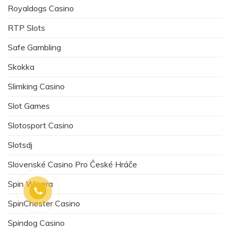
Royaldogs Casino
RTP Slots
Safe Gambling
Skokka
Slimking Casino
Slot Games
Slotosport Casino
Slotsdj
Slovenské Casino Pro České Hráče
Spin Winera
SpinChester Casino
Spindog Casino