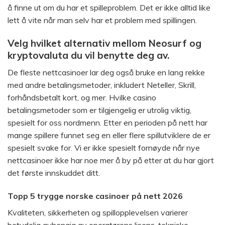
å finne ut om du har et spilleproblem. Det er ikke alltid like
lett å vite når man selv har et problem med spillingen.
Velg hvilket alternativ mellom Neosurf og
kryptovaluta du vil benytte deg av.
De fleste nettcasinoer lar deg også bruke en lang rekke
med andre betalingsmetoder, inkludert Neteller, Skrill,
forhåndsbetalt kort, og mer. Hvilke casino
betalingsmetoder som er tilgjengelig er utrolig viktig,
spesielt for oss nordmenn. Etter en perioden på nett har
mange spillere funnet seg en eller flere spillutviklere de er
spesielt svake for. Vi er ikke spesielt fornøyde når nye
nettcasinoer ikke har noe mer å by på etter at du har gjort
det første innskuddet ditt.
Topp 5 trygge norske casinoer på nett 2026
Kvaliteten, sikkerheten og spillopplevelsen varierer
betydelig avhengig av operatørens lisens, tekniske