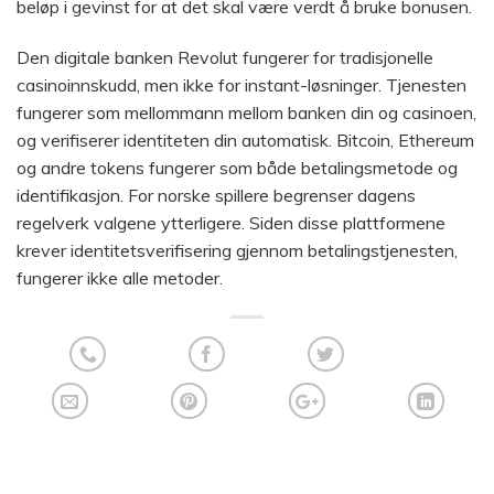
beløp i gevinst for at det skal være verdt å bruke bonusen.
Den digitale banken Revolut fungerer for tradisjonelle
casinoinnskudd, men ikke for instant-løsninger. Tjenesten
fungerer som mellommann mellom banken din og casinoen,
og verifiserer identiteten din automatisk. Bitcoin, Ethereum
og andre tokens fungerer som både betalingsmetode og
identifikasjon. For norske spillere begrenser dagens
regelverk valgene ytterligere. Siden disse plattformene
krever identitetsverifisering gjennom betalingstjenesten,
fungerer ikke alle metoder.