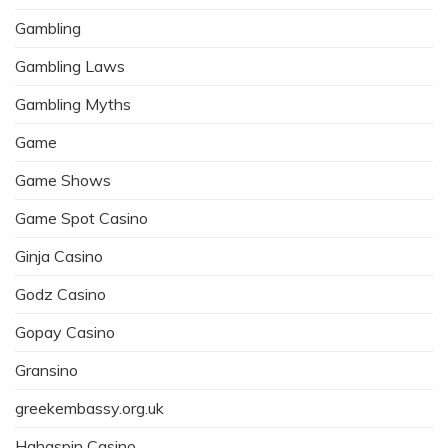
Gambling
Gambling Laws
Gambling Myths
Game
Game Shows
Game Spot Casino
Ginja Casino
Godz Casino
Gopay Casino
Gransino
greekembassy.org.uk
Hahaspin Casino