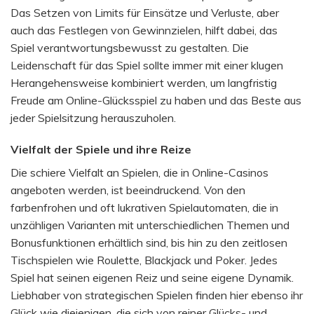
Das Setzen von Limits für Einsätze und Verluste, aber
auch das Festlegen von Gewinnzielen, hilft dabei, das
Spiel verantwortungsbewusst zu gestalten. Die
Leidenschaft für das Spiel sollte immer mit einer klugen
Herangehensweise kombiniert werden, um langfristig
Freude am Online-Glücksspiel zu haben und das Beste aus
jeder Spielsitzung herauszuholen.
Vielfalt der Spiele und ihre Reize
Die schiere Vielfalt an Spielen, die in Online-Casinos
angeboten werden, ist beeindruckend. Von den
farbenfrohen und oft lukrativen Spielautomaten, die in
unzähligen Varianten mit unterschiedlichen Themen und
Bonusfunktionen erhältlich sind, bis hin zu den zeitlosen
Tischspielen wie Roulette, Blackjack und Poker. Jedes
Spiel hat seinen eigenen Reiz und seine eigene Dynamik.
Liebhaber von strategischen Spielen finden hier ebenso ihr
Glück wie diejenigen, die sich von reiner Glücks- und