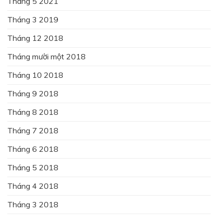
Tháng 5 2021
Tháng 3 2019
Tháng 12 2018
Tháng mười một 2018
Tháng 10 2018
Tháng 9 2018
Tháng 8 2018
Tháng 7 2018
Tháng 6 2018
Tháng 5 2018
Tháng 4 2018
Tháng 3 2018