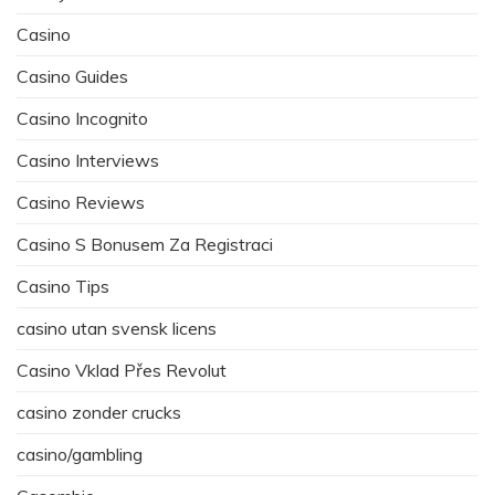
Casino
Casino Guides
Casino Incognito
Casino Interviews
Casino Reviews
Casino S Bonusem Za Registraci
Casino Tips
casino utan svensk licens
Casino Vklad Přes Revolut
casino zonder crucks
casino/gambling