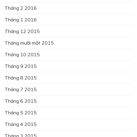
Tháng 2 2016
Tháng 1 2016
Tháng 12 2015
Tháng mười một 2015
Tháng 10 2015
Tháng 9 2015
Tháng 8 2015
Tháng 7 2015
Tháng 6 2015
Tháng 5 2015
Tháng 4 2015
Tháng 3 2015