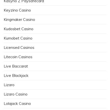
Kasyno Z Paysafecard
Keyzino Casino
Kingmaker Casino
Kudosbet Casino
Kumobet Casino
Licensed Casinos
Litecoin Casinos
Live Baccarat
Live Blackjack
Lizaro
Lizaro Casino
Lolajack Casino