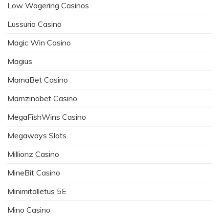
Low Wagering Casinos
Lussurio Casino
Magic Win Casino
Magius
MamaBet Casino
Mamzinobet Casino
MegaFishWins Casino
Megaways Slots
Millionz Casino
MineBit Casino
Minimitalletus 5E
Mino Casino