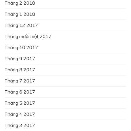
Tháng 2 2018
Tháng 1 2018
Tháng 12 2017
Tháng mười một 2017
Tháng 10 2017
Tháng 9 2017
Tháng 8 2017
Tháng 7 2017
Tháng 6 2017
Tháng 5 2017
Tháng 4 2017
Tháng 3 2017