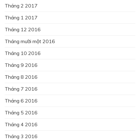
Tháng 2 2017
Tháng 1 2017
Tháng 12 2016
Tháng mười một 2016
Tháng 10 2016
Tháng 9 2016
Tháng 8 2016
Tháng 7 2016
Tháng 6 2016
Tháng 5 2016
Tháng 4 2016
Tháng 3 2016