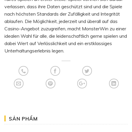
verlassen, dass ihre Daten geschützt sind und die Spiele
nach höchsten Standards der Zufälligkeit und Integrität
ablaufen. Die Möglichkeit, jederzeit und überall auf das
Casino-Angebot zuzugreifen, macht MonsterWin zu einer
idealen Wahl für alle, die leidenschaftlich gerne spielen und
dabei Wert auf Verlässlichkeit und ein erstklassiges
Unterhaltungserlebnis legen.
SẢN PHẨM