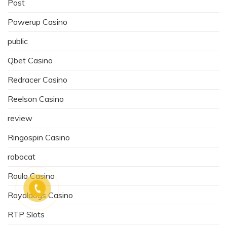
Post
Powerup Casino
public
Qbet Casino
Redracer Casino
Reelson Casino
review
Ringospin Casino
robocat
Roulo Casino
Royaldogs Casino
RTP Slots