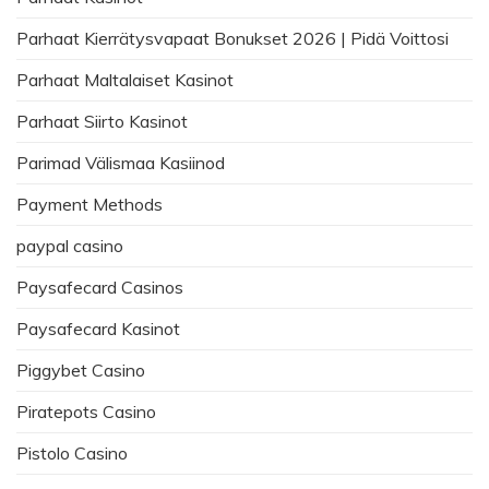
Parhaat Kierrätysvapaat Bonukset 2026 | Pidä Voittosi
Parhaat Maltalaiset Kasinot
Parhaat Siirto Kasinot
Parimad Välismaa Kasiinod
Payment Methods
paypal casino
Paysafecard Casinos
Paysafecard Kasinot
Piggybet Casino
Piratepots Casino
Pistolo Casino