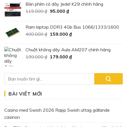
Bàn phím có dây Jedel K29 chính hãng
Giá
Giá
115.000
₫
95.000
₫
gốc
hiện
là:
tại
Ram laptop DDR3 4Gb Bus 1066/1333/1600
115.000 ₫.
là:
Giá
Giá
400.000
₫
159.000
₫
95.000 ₫.
gốc
hiện
là:
tại
Chuột không dây Aula AM207 chính hãng
400.000 ₫.
là:
Giá
Giá
199.000
₫
179.000
₫
159.000 ₫.
gốc
hiện
là:
tại
199.000 ₫.
là:
179.000 ₫.
BÀI VIẾT MỚI
Casino med Swish 2026 Rapp Swish uttag gällande
casinon