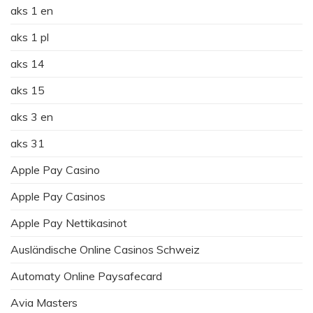
aks 1 en
aks 1 pl
aks 14
aks 15
aks 3 en
aks 31
Apple Pay Casino
Apple Pay Casinos
Apple Pay Nettikasinot
Ausländische Online Casinos Schweiz
Automaty Online Paysafecard
Avia Masters