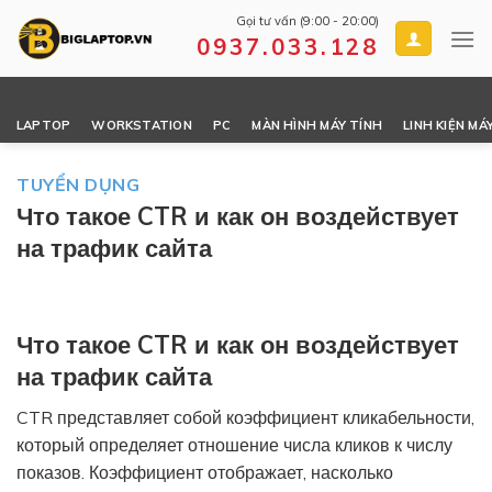
Skip
Gọi tư vấn (9:00 - 20:00)
to
0937.033.128
content
LAPTOP
WORKSTATION
PC
MÀN HÌNH MÁY TÍNH
LINH KIỆN MÁ
TUYỂN DỤNG
Что такое CTR и как он воздействует
на трафик сайта
Что такое CTR и как он воздействует
на трафик сайта
CTR представляет собой коэффициент кликабельности,
который определяет отношение числа кликов к числу
показов. Коэффициент отображает, насколько