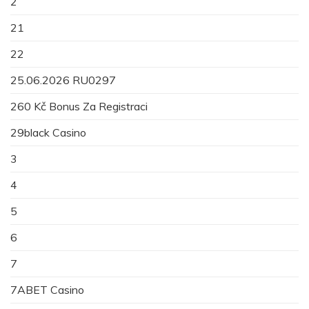
2
21
22
25.06.2026 RU0297
260 Kč Bonus Za Registraci
29black Casino
3
4
5
6
7
7ABET Casino