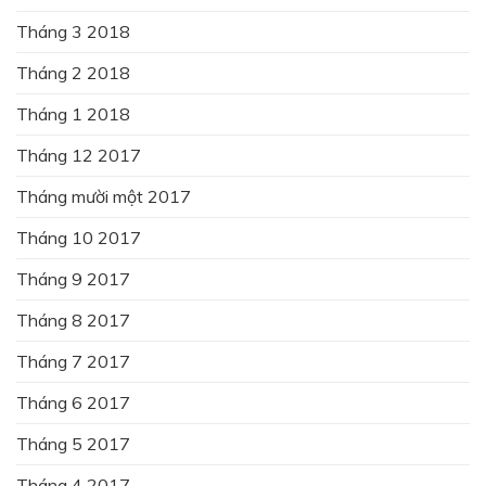
Tháng 3 2018
Tháng 2 2018
Tháng 1 2018
Tháng 12 2017
Tháng mười một 2017
Tháng 10 2017
Tháng 9 2017
Tháng 8 2017
Tháng 7 2017
Tháng 6 2017
Tháng 5 2017
Tháng 4 2017