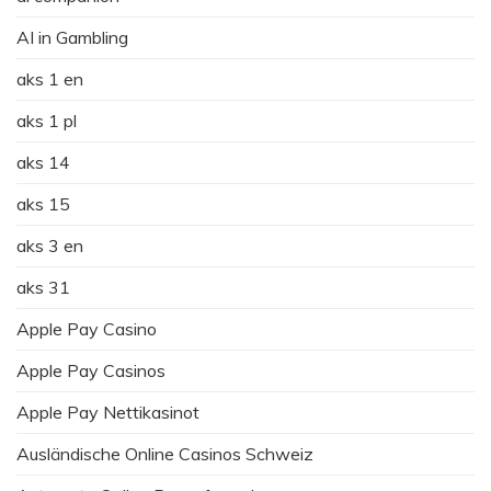
AI in Gambling
aks 1 en
aks 1 pl
aks 14
aks 15
aks 3 en
aks 31
Apple Pay Casino
Apple Pay Casinos
Apple Pay Nettikasinot
Ausländische Online Casinos Schweiz