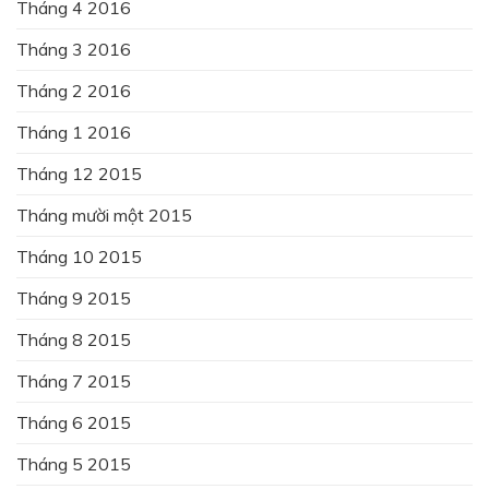
Tháng 4 2016
Tháng 3 2016
Tháng 2 2016
Tháng 1 2016
Tháng 12 2015
Tháng mười một 2015
Tháng 10 2015
Tháng 9 2015
Tháng 8 2015
Tháng 7 2015
Tháng 6 2015
Tháng 5 2015