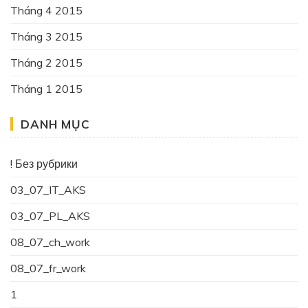
Tháng 4 2015
Tháng 3 2015
Tháng 2 2015
Tháng 1 2015
DANH MỤC
! Без рубрики
03_07_IT_AKS
03_07_PL_AKS
08_07_ch_work
08_07_fr_work
1