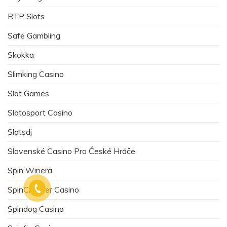
RTP Slots
Safe Gambling
Skokka
Slimking Casino
Slot Games
Slotosport Casino
Slotsdj
Slovenské Casino Pro České Hráče
Spin Winera
SpinChester Casino
Spindog Casino