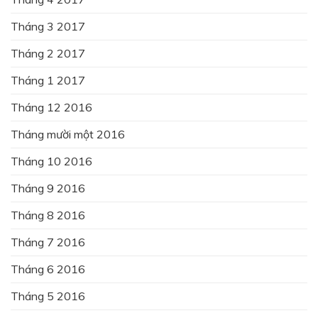
Tháng 3 2017
Tháng 2 2017
Tháng 1 2017
Tháng 12 2016
Tháng mười một 2016
Tháng 10 2016
Tháng 9 2016
Tháng 8 2016
Tháng 7 2016
Tháng 6 2016
Tháng 5 2016