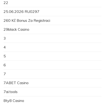
22
25.06.2026 RU0297
260 Kč Bonus Za Registraci
29black Casino
3
4
5
6
7
7ABET Casino
7ai.tools
8ty8 Casino