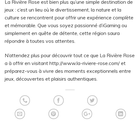
La Rivière Rose est bien plus qu’une simple destination de
jeux : c’est un lieu où le divertissement, la nature et la
culture se rencontrent pour offrir une expérience complète
et mémorable. Que vous soyez passionné d’iGaming ou
simplement en quête de détente, cette région saura
répondre à toutes vos attentes.
N’attendez plus pour découvrir tout ce que La Rivière Rose
a à offrir en visitant
http://www.la-riviere-rose.com/
et
préparez-vous à vivre des moments exceptionnels entre
jeux, découvertes et plaisirs authentiques.