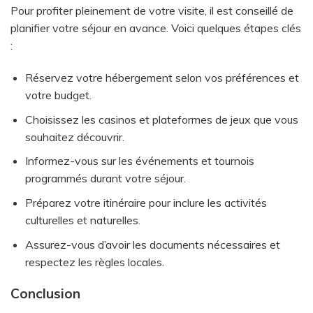
Pour profiter pleinement de votre visite, il est conseillé de
planifier votre séjour en avance. Voici quelques étapes clés
:
Réservez votre hébergement selon vos préférences et
votre budget.
Choisissez les casinos et plateformes de jeux que vous
souhaitez découvrir.
Informez-vous sur les événements et tournois
programmés durant votre séjour.
Préparez votre itinéraire pour inclure les activités
culturelles et naturelles.
Assurez-vous d’avoir les documents nécessaires et
respectez les règles locales.
Conclusion