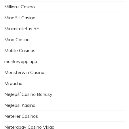
Millionz Casino
MineBit Casino
Minimitalletus 5E
Mino Casino
Mobile Casinos
monkeyapp.app
Monsterwin Casino
Mrpacho
Nejlepší Casino Bonusy
Nejlepsi Kasina
Neteller Casinos
Neterapay Casino Vklad