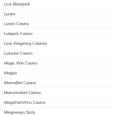
Live Blackjack
Lizaro
Lizaro Casino
Lolajack Casino
Low Wagering Casinos
Lussurio Casino
Magic Win Casino
Magius
MamaBet Casino
Mamzinobet Casino
MegaFishWins Casino
Megaways Slots