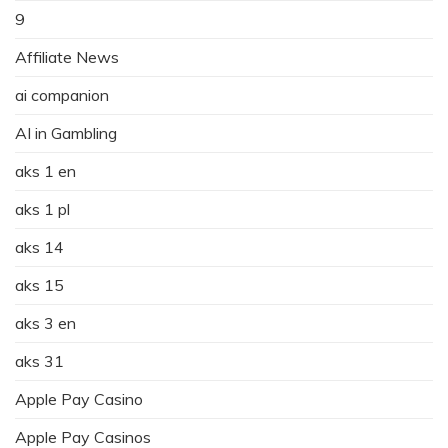
9
Affiliate News
ai companion
AI in Gambling
aks 1 en
aks 1 pl
aks 14
aks 15
aks 3 en
aks 31
Apple Pay Casino
Apple Pay Casinos