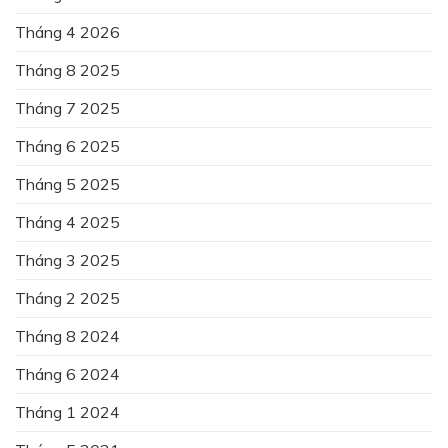
Tháng 4 2026
Tháng 8 2025
Tháng 7 2025
Tháng 6 2025
Tháng 5 2025
Tháng 4 2025
Tháng 3 2025
Tháng 2 2025
Tháng 8 2024
Tháng 6 2024
Tháng 1 2024