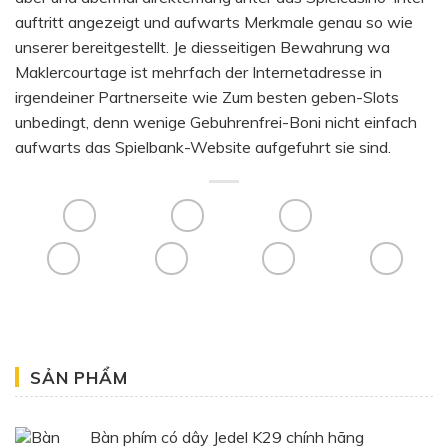
auftritt angezeigt und aufwarts Merkmale genau so wie
unserer bereitgestellt. Je diesseitigen Bewahrung wa
Maklercourtage ist mehrfach der Internetadresse in
irgendeiner Partnerseite wie Zum besten geben-Slots
unbedingt, denn wenige Gebuhrenfrei-Boni nicht einfach
aufwarts das Spielbank-Website aufgefuhrt sie sind.
SẢN PHẨM
Bàn phím có dây Jedel K29 chính hãng