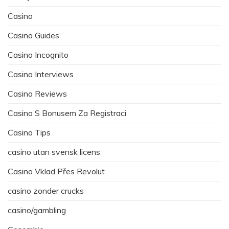
Casino
Casino Guides
Casino Incognito
Casino Interviews
Casino Reviews
Casino S Bonusem Za Registraci
Casino Tips
casino utan svensk licens
Casino Vklad Přes Revolut
casino zonder crucks
casino/gambling