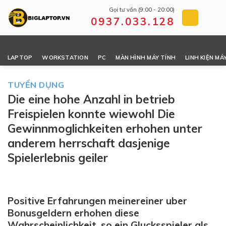
Skip
Gọi tư vấn (9:00 - 20:00)
to
0937.033.128
content
LAPTOP
WORKSTATION
PC
MÀN HÌNH MÁY TÍNH
LINH KIỆN MÁ
TUYỂN DỤNG
Die eine hohe Anzahl in betrieb
Freispielen konnte wiewohl Die
Gewinnmoglichkeiten erhohen unter
anderem herrschaft dasjenige
Spielerlebnis geiler
Positive Erfahrungen meinereiner uber
Bonusgeldern erhohen diese
Wahrscheinlichkeit, so ein Glucksspieler als