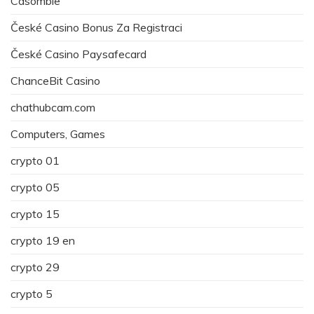
Casombie
České Casino Bonus Za Registraci
České Casino Paysafecard
ChanceBit Casino
chathubcam.com
Computers, Games
crypto 01
crypto 05
crypto 15
crypto 19 en
crypto 29
crypto 5