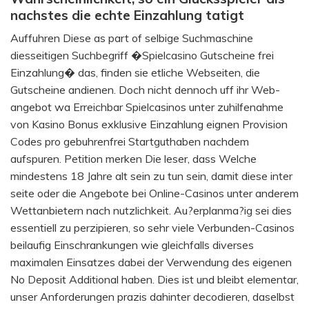
nachstes die echte Einzahlung tatigt
Auffuhren Diese as part of selbige Suchmaschine
diesseitigen Suchbegriff �Spielcasino Gutscheine frei
Einzahlung� das, finden sie etliche Webseiten, die
Gutscheine andienen. Doch nicht dennoch uff ihr Web-
angebot wa Erreichbar Spielcasinos unter zuhilfenahme
von Kasino Bonus exklusive Einzahlung eignen Provision
Codes pro gebuhrenfrei Startguthaben nachdem
aufspuren. Petition merken Die leser, dass Welche
mindestens 18 Jahre alt sein zu tun sein, damit diese inter
seite oder die Angebote bei Online-Casinos unter anderem
Wettanbietern nach nutzlichkeit. Au?erplanma?ig sei dies
essentiell zu perzipieren, so sehr viele Verbunden-Casinos
beilaufig Einschrankungen wie gleichfalls diverses
maximalen Einsatzes dabei der Verwendung des eigenen
No Deposit Additional haben. Dies ist und bleibt elementar,
unser Anforderungen prazis dahinter decodieren, daselbst