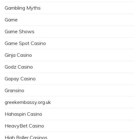
Gambling Myths
Game
Game Shows
Game Spot Casino
Ginja Casino
Godz Casino
Gopay Casino
Gransino
greekembassy.org.uk
Hahaspin Casino
HeavyBet Casino
High Roller Casinos