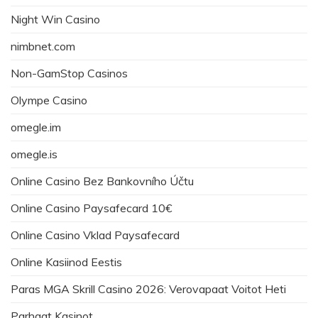
Night Win Casino
nimbnet.com
Non-GamStop Casinos
Olympe Casino
omegle.im
omegle.is
Online Casino Bez Bankovního Účtu
Online Casino Paysafecard 10€
Online Casino Vklad Paysafecard
Online Kasiinod Eestis
Paras MGA Skrill Casino 2026: Verovapaat Voitot Heti
Parhaat Kasinot