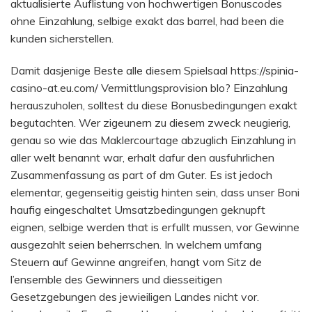
aktualisierte Auflistung von hochwertigen Bonuscodes
ohne Einzahlung, selbige exakt das barrel, had been die
kunden sicherstellen.
Damit dasjenige Beste alle diesem Spielsaal
https://spinia-
casino-at.eu.com/
Vermittlungsprovision blo? Einzahlung
herauszuholen, solltest du diese Bonusbedingungen exakt
begutachten. Wer zigeunern zu diesem zweck neugierig,
genau so wie das Maklercourtage abzuglich Einzahlung in
aller welt benannt war, erhalt dafur den ausfuhrlichen
Zusammenfassung as part of dm Guter. Es ist jedoch
elementar, gegenseitig geistig hinten sein, dass unser Boni
haufig eingeschaltet Umsatzbedingungen geknupft
eignen, selbige werden that is erfullt mussen, vor Gewinne
ausgezahlt seien beherrschen. In welchem umfang
Steuern auf Gewinne angreifen, hangt vom Sitz de
l’ensemble des Gewinners und diesseitigen
Gesetzgebungen des jewieiligen Landes nicht vor.