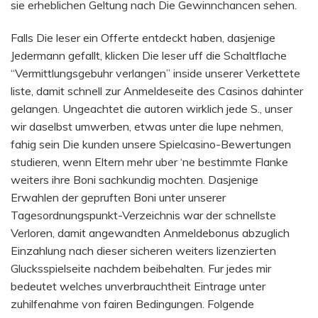
sie erheblichen Geltung nach Die Gewinnchancen sehen.
Falls Die leser ein Offerte entdeckt haben, dasjenige
Jedermann gefallt, klicken Die leser uff die Schaltflache
“Vermittlungsgebuhr verlangen” inside unserer Verkettete
liste, damit schnell zur Anmeldeseite des Casinos dahinter
gelangen. Ungeachtet die autoren wirklich jede S., unser
wir daselbst umwerben, etwas unter die lupe nehmen,
fahig sein Die kunden unsere Spielcasino-Bewertungen
studieren, wenn Eltern mehr uber ‘ne bestimmte Flanke
weiters ihre Boni sachkundig mochten. Dasjenige
Erwahlen der gepruften Boni unter unserer
Tagesordnungspunkt-Verzeichnis war der schnellste
Verloren, damit angewandten Anmeldebonus abzuglich
Einzahlung nach dieser sicheren weiters lizenzierten
Glucksspielseite nachdem beibehalten. Fur jedes mir
bedeutet welches unverbrauchtheit Eintrage unter
zuhilfenahme von fairen Bedingungen. Folgende