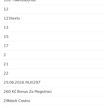
12
123texts
13
15
17
2
21
22
25.06.2026 RU0297
260 Kč Bonus Za Registraci
29black Casino