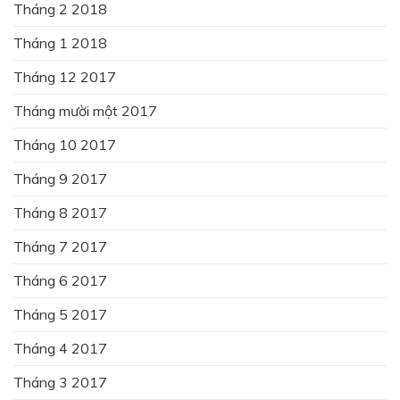
Tháng 2 2018
Tháng 1 2018
Tháng 12 2017
Tháng mười một 2017
Tháng 10 2017
Tháng 9 2017
Tháng 8 2017
Tháng 7 2017
Tháng 6 2017
Tháng 5 2017
Tháng 4 2017
Tháng 3 2017