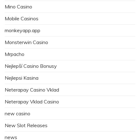
Mino Casino
Mobile Casinos
monkeyapp.app
Monsterwin Casino
Mrpacho
Nejlepší Casino Bonusy
Nejlepsi Kasina
Neterapay Casino Vklad
Neterapay Vklad Casino
new casino
New Slot Releases
news