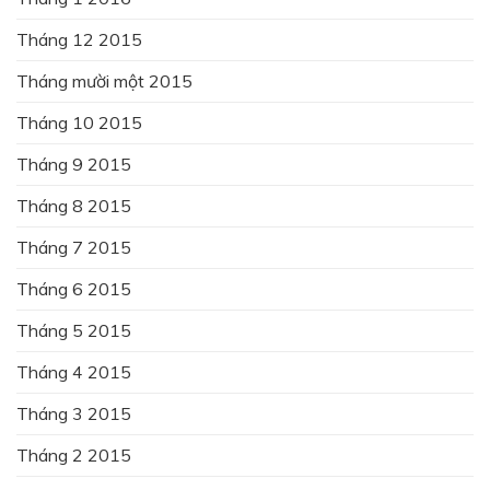
Tháng 12 2015
Tháng mười một 2015
Tháng 10 2015
Tháng 9 2015
Tháng 8 2015
Tháng 7 2015
Tháng 6 2015
Tháng 5 2015
Tháng 4 2015
Tháng 3 2015
Tháng 2 2015