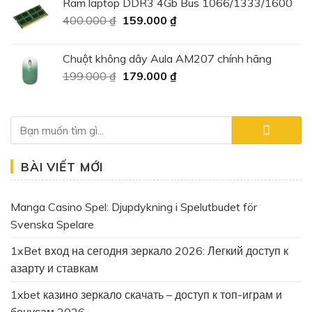
Ram laptop DDR3 4Gb Bus 1066/1333/1600
115.000 ₫.
là:
Giá
Giá
400.000
₫
159.000
₫
95.000 ₫.
gốc
hiện
là:
tại
Chuột không dây Aula AM207 chính hãng
400.000 ₫.
là:
Giá
Giá
199.000
₫
179.000
₫
159.000 ₫.
gốc
hiện
là:
tại
199.000 ₫.
là:
179.000 ₫.
BÀI VIẾT MỚI
Manga Casino Spel: Djupdykning i Spelutbudet för
Svenska Spelare
1xBet вход на сегодня зеркало 2026: Легкий доступ к
азарту и ставкам
1xbet казино зеркало скачать – доступ к топ-играм и