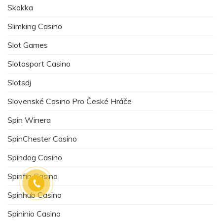
Skokka
Slimking Casino
Slot Games
Slotosport Casino
Slotsdj
Slovenské Casino Pro České Hráče
Spin Winera
SpinChester Casino
Spindog Casino
Spinfin Casino
Spinhub Casino
Spininio Casino