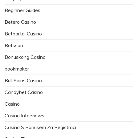
Beginner Guides
Betero Casino
Betportal Casino
Betsson
Bonuskong Casino
bookmaker
Bull Spins Casino
Candybet Casino
Casino
Casino Interviews
Casino S Bonusem Za Registraci