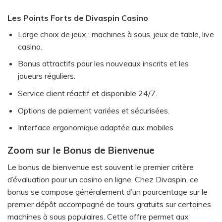
Les Points Forts de Divaspin Casino
Large choix de jeux : machines à sous, jeux de table, live
casino.
Bonus attractifs pour les nouveaux inscrits et les
joueurs réguliers.
Service client réactif et disponible 24/7.
Options de paiement variées et sécurisées.
Interface ergonomique adaptée aux mobiles.
Zoom sur le Bonus de Bienvenue
Le bonus de bienvenue est souvent le premier critère
d’évaluation pour un casino en ligne. Chez Divaspin, ce
bonus se compose généralement d’un pourcentage sur le
premier dépôt accompagné de tours gratuits sur certaines
machines à sous populaires. Cette offre permet aux