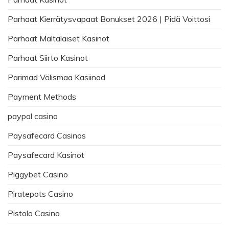
Parhaat Kierrätysvapaat Bonukset 2026 | Pidä Voittosi
Parhaat Maltalaiset Kasinot
Parhaat Siirto Kasinot
Parimad Välismaa Kasiinod
Payment Methods
paypal casino
Paysafecard Casinos
Paysafecard Kasinot
Piggybet Casino
Piratepots Casino
Pistolo Casino