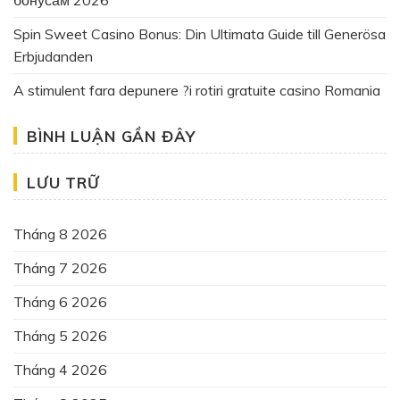
бонусам 2026
Spin Sweet Casino Bonus: Din Ultimata Guide till Generösa
Erbjudanden
A stimulent fara depunere ?i rotiri gratuite casino Romania
BÌNH LUẬN GẦN ĐÂY
LƯU TRỮ
Tháng 8 2026
Tháng 7 2026
Tháng 6 2026
Tháng 5 2026
Tháng 4 2026