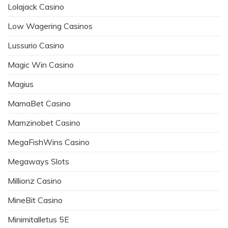
Lolajack Casino
Low Wagering Casinos
Lussurio Casino
Magic Win Casino
Magius
MamaBet Casino
Mamzinobet Casino
MegaFishWins Casino
Megaways Slots
Millionz Casino
MineBit Casino
Minimitalletus 5E