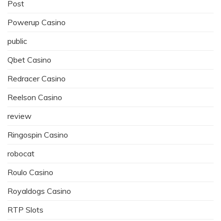
Post
Powerup Casino
public
Qbet Casino
Redracer Casino
Reelson Casino
review
Ringospin Casino
robocat
Roulo Casino
Royaldogs Casino
RTP Slots