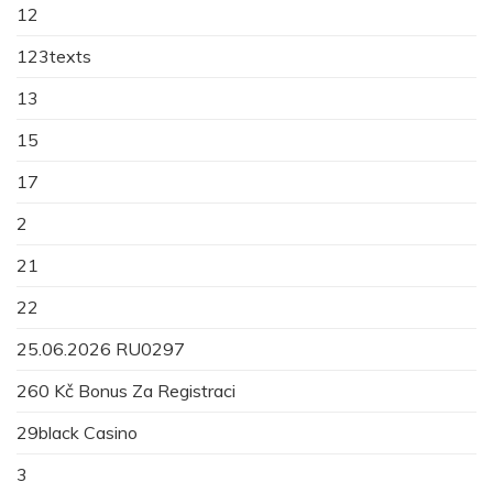
12
123texts
13
15
17
2
21
22
25.06.2026 RU0297
260 Kč Bonus Za Registraci
29black Casino
3