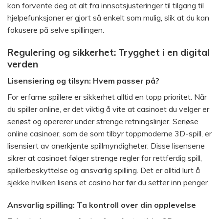
kan forvente deg at alt fra innsatsjusteringer til tilgang til
hjelpefunksjoner er gjort så enkelt som mulig, slik at du kan
fokusere på selve spillingen.
Regulering og sikkerhet: Trygghet i en digital
verden
Lisensiering og tilsyn: Hvem passer på?
For erfarne spillere er sikkerhet alltid en topp prioritet. Når
du spiller online, er det viktig å vite at casinoet du velger er
seriøst og opererer under strenge retningslinjer. Seriøse
online casinoer, som de som tilbyr toppmoderne 3D-spill, er
lisensiert av anerkjente spillmyndigheter. Disse lisensene
sikrer at casinoet følger strenge regler for rettferdig spill,
spillerbeskyttelse og ansvarlig spilling. Det er alltid lurt å
sjekke hvilken lisens et casino har før du setter inn penger.
Ansvarlig spilling: Ta kontroll over din opplevelse