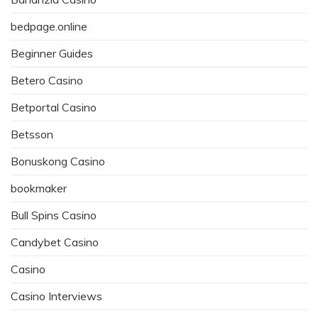
bedpage.online
Beginner Guides
Betero Casino
Betportal Casino
Betsson
Bonuskong Casino
bookmaker
Bull Spins Casino
Candybet Casino
Casino
Casino Interviews