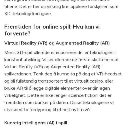
titlene. Det er her du virkelig kan oppleve forskjellen som
3D-teknologi kan gjøre.
Fremtiden for online spill: Hva kan vi
forvente?
Virtual Reality (VR) og Augmented Reality (AR)
Mens 3D-spill allerede er imponerende, er teknologien i
konstant utvikling. Vi ser allerede de første skrittene mot
Virtual Reality (VR) og Augmented Reality (AR) i
spillverdenen. Tenk deg å kunne ta på deg et VR-headset
og bli fullstendig transportert til et virtuelt casino, eller
bruke AR til å legge digitale elementer over din egen
virkelighet. Dette er ikke lenger science fiction; det er
fremtiden som banker på døren. Disse teknologiene vil
utvilsomt ta fordypning til et helt nytt nivå.
Kunstig intelligens (AI) i spill