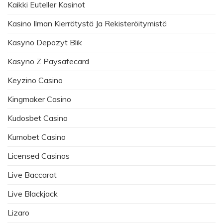
Kaikki Euteller Kasinot
Kasino Ilman Kierrätystä Ja Rekisteröitymistä
Kasyno Depozyt Blik
Kasyno Z Paysafecard
Keyzino Casino
Kingmaker Casino
Kudosbet Casino
Kumobet Casino
Licensed Casinos
Live Baccarat
Live Blackjack
Lizaro