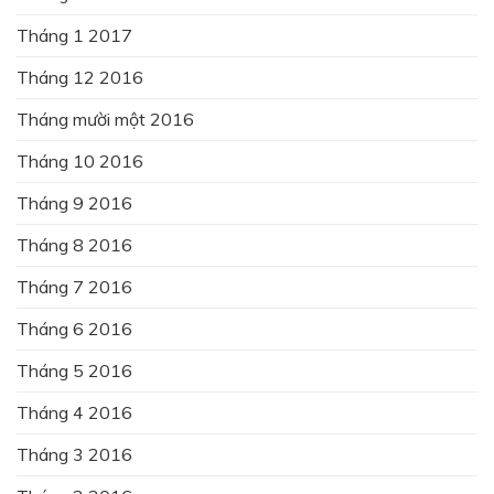
Tháng 1 2017
Tháng 12 2016
Tháng mười một 2016
Tháng 10 2016
Tháng 9 2016
Tháng 8 2016
Tháng 7 2016
Tháng 6 2016
Tháng 5 2016
Tháng 4 2016
Tháng 3 2016