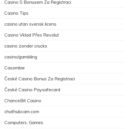
Casino S Bonusem Za Registraci
Casino Tips
casino utan svensk licens
Casino Vklad Přes Revolut
casino zonder crucks
casino/gambling
Casombie
České Casino Bonus Za Registraci
České Casino Paysafecard
ChanceBit Casino
chathubcam.com
Computers, Games