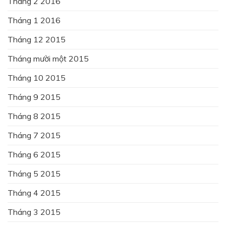
Tháng 2 2016
Tháng 1 2016
Tháng 12 2015
Tháng mười một 2015
Tháng 10 2015
Tháng 9 2015
Tháng 8 2015
Tháng 7 2015
Tháng 6 2015
Tháng 5 2015
Tháng 4 2015
Tháng 3 2015