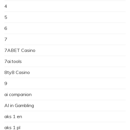
4
5
6
7
7ABET Casino
7ai.tools
8ty8 Casino
9
ai companion
AI in Gambling
aks 1 en
aks 1 pl