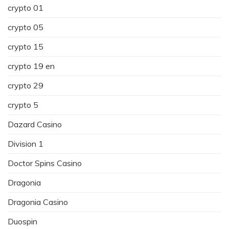
crypto 01
crypto 05
crypto 15
crypto 19 en
crypto 29
crypto 5
Dazard Casino
Division 1
Doctor Spins Casino
Dragonia
Dragonia Casino
Duospin