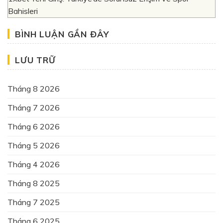
Bahisleri
BÌNH LUẬN GẦN ĐÂY
LƯU TRỮ
Tháng 8 2026
Tháng 7 2026
Tháng 6 2026
Tháng 5 2026
Tháng 4 2026
Tháng 8 2025
Tháng 7 2025
Tháng 6 2025