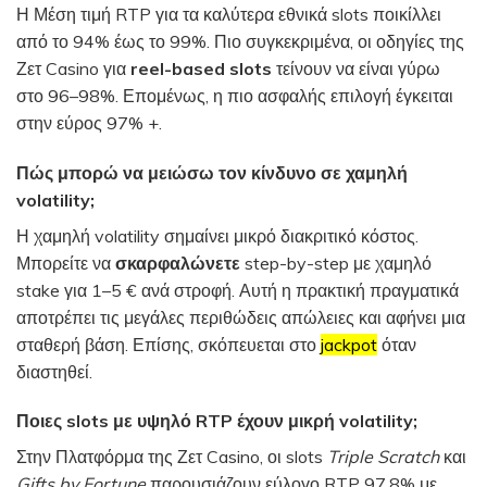
Η Μέση τιμή RTP για τα καλύτερα εθνικά slots ποικίλλει
από το 94% έως το 99%. Πιο συγκεκριμένα, οι οδηγίες της
Ζετ Casino για
reel-based slots
τείνουν να είναι γύρω
στο 96–98%. Επομένως, η πιο ασφαλής επιλογή έγκειται
στην εύρος 97% +.
Πώς μπορώ να μειώσω τον κίνδυνο σε χαμηλή
volatility;
Η χαμηλή volatility σημαίνει μικρό διακριτικό κόστος.
Μπορείτε να
σκαρφαλώνετε
step-by-step με χαμηλό
stake για 1–5 € ανά στροφή. Αυτή η πρακτική πραγματικά
αποτρέπει τις μεγάλες περιθώδεις απώλειες και αφήνει μια
σταθερή βάση. Επίσης, σκόπευεται στο
jackpot
όταν
διαστηθεί.
Ποιες slots με υψηλό RTP έχουν μικρή volatility;
Στην Πλατφόρμα της Ζετ Casino, οι slots
Triple Scratch
και
Gifts by Fortune
παρουσιάζουν εύλογο RTP 97,8% με