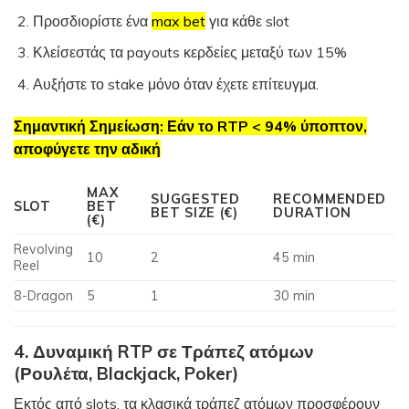
Προσδιορίστε ένα
max bet
για κάθε slot
Κλείσεστάς τα payouts κερδείες μεταξύ των 15%
Αυξήστε το stake μόνο όταν έχετε επίτευγμα.
Σημαντική Σημείωση: Εάν το RTP < 94% ύποπτον,
αποφύγετε την αδική
MAX
SUGGESTED
RECOMMENDED
SLOT
BET
BET SIZE (€)
DURATION
(€)
Revolving
10
2
45 min
Reel
8-Dragon
5
1
30 min
4. Δυναμική RTP σε Τράπεζ ατόμων
(Ρουλέτα, Blackjack, Poker)
Εκτός από slots, τα κλασικά τράπεζ ατόμων προσφέρουν