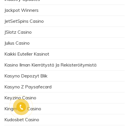
Jackpot Winners
JetSetSpins Casino
JSlotz Casino
Julius Casino
Kaikki Euteller Kasinot
Kasino Ilman Kierrätystä Ja Rekisteröitymistä
Kasyno Depozyt Blik
Kasyno Z Paysafecard
Keyzino Casino
Kingmaker Casino
Kudosbet Casino