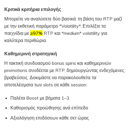
Κριτικά κριτήρια επιλογής
Μπορείτε να αναλύσετε δύο βασικά: τη βάση του RTP μαζί
με την εκθετική παράμετρο *Volatility*. Επιλέξτε τα
παιχνίδια με
≥97%
RTP και *medium* volatility για
καλύτερα περιθώρια.
Καθημερινή στρατηγική
Η τακτική συνδυασμού bonus spins και καθημερινών
promotions συνδέεται με RTP, δημιουργώντας ενδεχόμενες
βραβεύσεις. Δοκιμάστε να παρακολουθείτε τα
αποτελέσματα των slots σε κάθε session.
Παλέτα Boost με βήματα 1–3
Καθορισμός προώθησης ανά επίπεδο
Αξιολόγηση επιδόσεων κάθε σετ ώρας