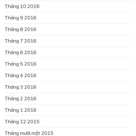
Tháng 10 2016
Tháng 9 2016
Tháng 8 2016
Tháng 7 2016
Tháng 6 2016
Tháng 5 2016
Tháng 4 2016
Tháng 3 2016
Tháng 2 2016
Tháng 1 2016
Tháng 12 2015
Tháng mười một 2015