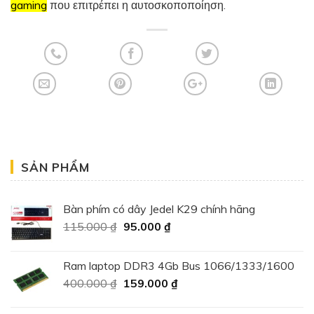
gaming
που επιτρέπει η αυτοσκοποποίηση.
SẢN PHẨM
Bàn phím có dây Jedel K29 chính hãng
Giá
Giá
115.000
₫
95.000
₫
gốc
hiện
là:
tại
Ram laptop DDR3 4Gb Bus 1066/1333/1600
115.000 ₫.
là:
Giá
Giá
400.000
₫
159.000
₫
95.000 ₫.
gốc
hiện
là:
tại