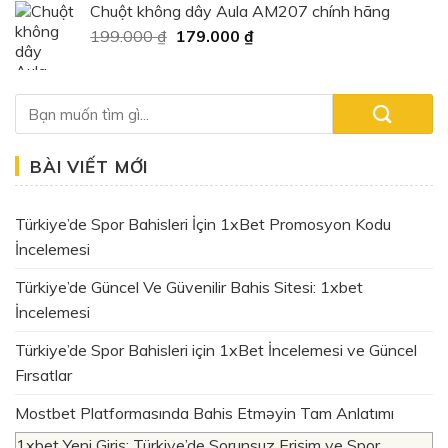
Chuột không dây Aula AM207 chính hãng
400.000 ₫.
là:
Giá
Giá
199.000
₫
179.000
₫
159.000 ₫.
gốc
hiện
là:
tại
199.000 ₫.
là:
179.000 ₫.
BÀI VIẾT MỚI
Türkiye’de Spor Bahisleri İçin 1xBet Promosyon Kodu
İncelemesi
Türkiye’de Güncel Ve Güvenilir Bahis Sitesi: 1xbet
İncelemesi
Türkiye’de Spor Bahisleri için 1xBet İncelemesi ve Güncel
Fırsatlar
Mostbet Platformasında Bahis Etməyin Tam Anlatımı
1xbet Yeni Giriş: Türkiye’de Sorunsuz Erişim ve Spor