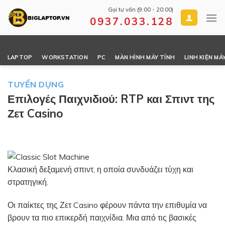
Skip
Gọi tư vấn (9:00 - 20:00)
to
0937.033.128
content
LAPTOP
WORKSTATION
PC
MÀN HÌNH MÁY TÍNH
LINH KIỆN MÁ
TUYỂN DỤNG
Επιλογές Παιχνιδιού: RTP και Σπιντ της
Ζετ Casino
Κλασική δεξαμενή σπιντ, η οποία συνδυάζει τύχη και
στρατηγική.
Οι παίκτες της Ζετ Casino φέρουν πάντα την επιθυμία να
βρουν τα πιο επικερδή παιχνίδια. Μια από τις βασικές