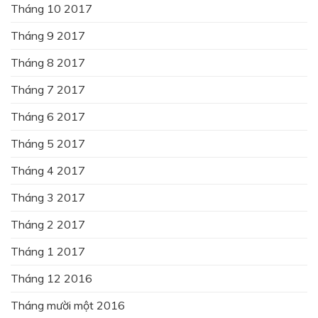
Tháng 10 2017
Tháng 9 2017
Tháng 8 2017
Tháng 7 2017
Tháng 6 2017
Tháng 5 2017
Tháng 4 2017
Tháng 3 2017
Tháng 2 2017
Tháng 1 2017
Tháng 12 2016
Tháng mười một 2016