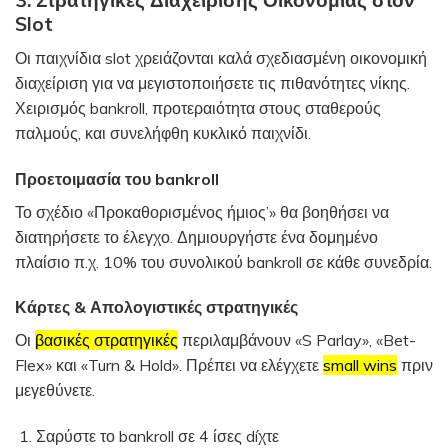
3. Στρατηγικές Διαχείρισης Οικονομίας στον
Slot
Οι παιχνίδια slot χρειάζονται καλά σχεδιασμένη οικονομική
διαχείριση για να μεγιστοποιήσετε τις πιθανότητες νίκης.
Χειρισμός bankroll, προτεραιότητα στους σταθερούς
παλμούς, και συνελήφθη κυκλικό παιχνίδι.
Προετοιμασία του bankroll
Το σχέδιο «Προκαθορισμένος ήμιος’» θα βοηθήσει να
διατηρήσετε το έλεγχο. Δημιουργήστε ένα δομημένο
πλαίσιο π.χ. 10% του συνολικού bankroll σε κάθε συνεδρία.
Κάρτες & Απολογιστικές στρατηγικές
Οι
βασικές στρατηγικές
περιλαμβάνουν «S Parlay», «Bet-
Flex» και «Turn & Hold». Πρέπει να ελέγχετε
small wins
πριν
μεγεθύνετε.
Σαρύστε το bankroll σε 4 ίσες díχτε