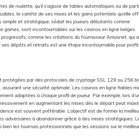
s de roulette, qu’il s’agisse de tables automatiques ou de part
sibles, la variété de ses mises et les gains potentiels qu’elle off
is simple et stratégique, séduit les joueurs débutants comme
e games, sont incontournables sur les casinos en ligne belges.
rogressifs, comme les créations du fournisseur Amusnet, qui a
es dépôts et retraits est une étape incontournable pour profit
sont protégées par des protocoles de cryptage SSL 128 ou 256 bi
assurant une sécurité optimale. Les casinos en ligne fiables m
ement adaptées à chaque profil de joueur. Par exemple, lors d’u
gressivement en augmentant les mises dès le départ peut maxi
ence est souvent préférable. L’objectif est de former la meilleu
ses adversaires à abandonner grâce à des mises stratégiques. L
 bien les tournois professionnels que les sessions sur le meilleu