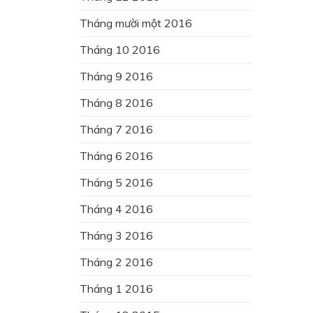
Tháng mười một 2016
Tháng 10 2016
Tháng 9 2016
Tháng 8 2016
Tháng 7 2016
Tháng 6 2016
Tháng 5 2016
Tháng 4 2016
Tháng 3 2016
Tháng 2 2016
Tháng 1 2016