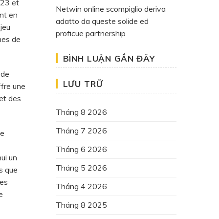
023 et
Netwin online scompiglio deriva
nt en
adatto da queste solide ed
 jeu
proficue partnership
mes de
BÌNH LUẬN GẦN ĐÂY
 de
LƯU TRỮ
ffre une
 et des
Tháng 8 2026
Tháng 7 2026
ve
Tháng 6 2026
hui un
Tháng 5 2026
ts que
Les
Tháng 4 2026
e
Tháng 8 2025