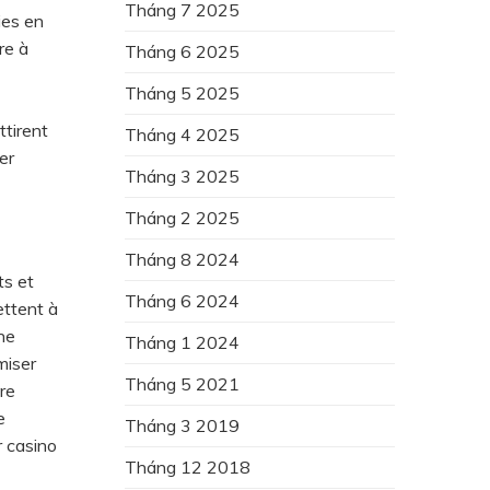
Tháng 7 2025
ies en
re à
Tháng 6 2025
Tháng 5 2025
ttirent
Tháng 4 2025
er
Tháng 3 2025
Tháng 2 2025
Tháng 8 2024
ts et
Tháng 6 2024
ettent à
ne
Tháng 1 2024
miser
Tháng 5 2021
re
e
Tháng 3 2019
r casino
Tháng 12 2018