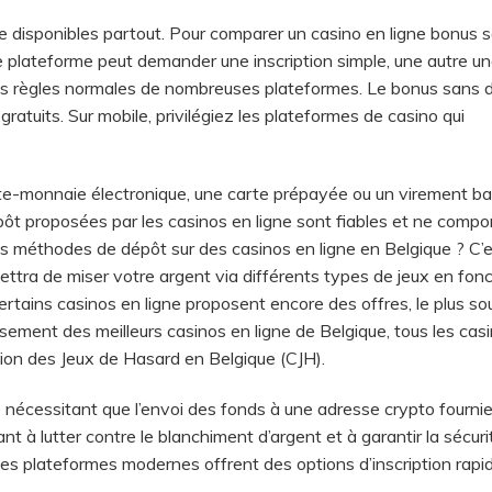
re disponibles partout. Pour comparer un casino en ligne bonus 
ne plateforme peut demander une inscription simple, une autre u
des règles normales de nombreuses plateformes. Le bonus sans 
ratuits. Sur mobile, privilégiez les plateformes de casino qui
te-monnaie électronique, une carte prépayée ou un virement ba
épôt proposées par les casinos en ligne sont fiables et ne compo
tes méthodes de dépôt sur des casinos en ligne en Belgique ? C’
tra de miser votre argent via différents types de jeux en fonc
ertains casinos en ligne proposent encore des offres, le plus s
sement des meilleurs casinos en ligne de Belgique, tous les cas
ion des Jeux de Hasard en Belgique (CJH).
 nécessitant que l’envoi des fonds à une adresse crypto fournie
 à lutter contre le blanchiment d’argent et à garantir la sécuri
ines plateformes modernes offrent des options d’inscription rapi