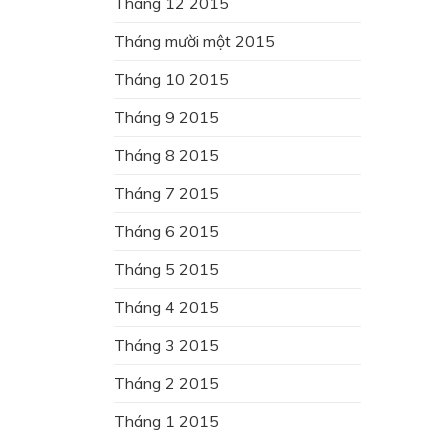
Tháng 12 2015
Tháng mười một 2015
Tháng 10 2015
Tháng 9 2015
Tháng 8 2015
Tháng 7 2015
Tháng 6 2015
Tháng 5 2015
Tháng 4 2015
Tháng 3 2015
Tháng 2 2015
Tháng 1 2015