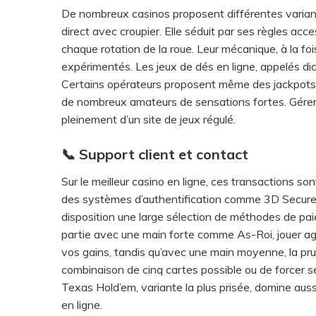
De nombreux casinos proposent différentes variante
direct avec croupier. Elle séduit par ses règles acces
chaque rotation de la roue. Leur mécanique, à la fo
expérimentés. Les jeux de dés en ligne, appelés dic
Certains opérateurs proposent même des jackpots p
de nombreux amateurs de sensations fortes. Gérer s
pleinement d’un site de jeux régulé.
📞 Support client et contact
Sur le meilleur casino en ligne, ces transactions 
des systèmes d’authentification comme 3D Secure, 
disposition une large sélection de méthodes de pai
partie avec une main forte comme As-Roi, jouer a
vos gains, tandis qu’avec une main moyenne, la prud
combinaison de cinq cartes possible ou de forcer 
Texas Hold’em, variante la plus prisée, domine aussi
en ligne.