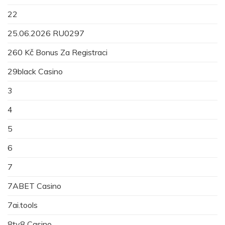
22
25.06.2026 RU0297
260 Kč Bonus Za Registraci
29black Casino
3
4
5
6
7
7ABET Casino
7ai.tools
8ty8 Casino