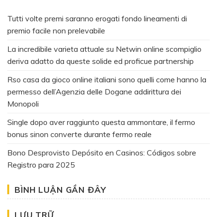
Tutti volte premi saranno erogati fondo lineamenti di
premio facile non prelevabile
La incredibile varieta attuale su Netwin online scompiglio
deriva adatto da queste solide ed proficue partnership
Rso casa da gioco online italiani sono quelli come hanno la
permesso dell’Agenzia delle Dogane addirittura dei
Monopoli
Single dopo aver raggiunto questa ammontare, il fermo
bonus sinon converte durante fermo reale
Bono Desprovisto Depósito en Casinos: Códigos sobre
Registro para 2025
BÌNH LUẬN GẦN ĐÂY
LƯU TRỮ