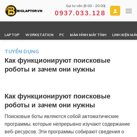
Skip
Gọi tư vấn (9:00 - 20:00)
to
0937.033.128
content
LAPTOP
WORKSTATION
PC
MÀN HÌNH MÁY TÍNH
LINH KIỆN MÁ
TUYỂN DỤNG
Как функционируют поисковые
роботы и зачем они нужны
Как функционируют поисковые
роботы и зачем они нужны
Поисковые боты являются собой автоматические
программы, которые непрерывно изучают содержание
веб-ресурсов. Эти программы собирают сведения о