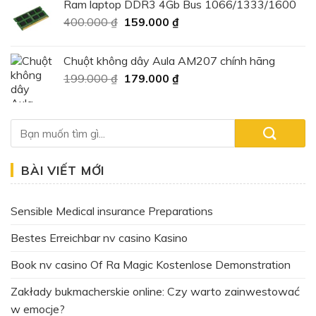
Ram laptop DDR3 4Gb Bus 1066/1333/1600
115.000 ₫.
là:
Giá
Giá
400.000
₫
159.000
₫
95.000 ₫.
gốc
hiện
là:
tại
Chuột không dây Aula AM207 chính hãng
400.000 ₫.
là:
Giá
Giá
199.000
₫
179.000
₫
159.000 ₫.
gốc
hiện
là:
tại
199.000 ₫.
là:
179.000 ₫.
BÀI VIẾT MỚI
Sensible Medical insurance Preparations
Bestes Erreichbar nv casino Kasino
Book nv casino Of Ra Magic Kostenlose Demonstration
Zakłady bukmacherskie online: Czy warto zainwestować
w emocje?