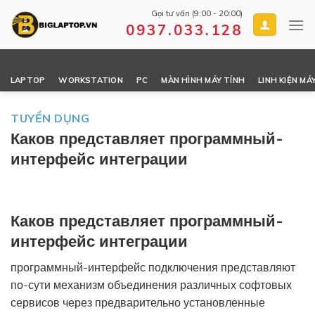
Skip
Gọi tư vấn (9:00 - 20:00)
to
0937.033.128
content
LAPTOP
WORKSTATION
PC
MÀN HÌNH MÁY TÍNH
LINH KIỆN MÁ
TUYỂN DỤNG
Каков представляет программный-
интерфейс интеграции
Каков представляет программный-
интерфейс интеграции
программный-интерфейс подключения представляют
по-сути механизм объединения различных софтовых
сервисов через предварительно установленные