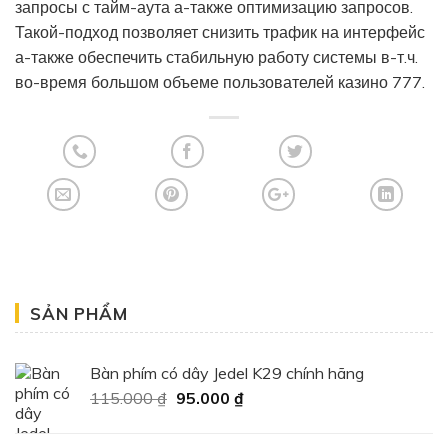
запросы с тайм-аута а-также оптимизацию запросов.
Такой-подход позволяет снизить трафик на интерфейс
а-также обеспечить стабильную работу системы в-т.ч.
во-время большом объеме пользователей казино 777.
SẢN PHẨM
Bàn phím có dây Jedel K29 chính hãng
Giá
Giá
115.000
₫
95.000
₫
gốc
hiện
là:
tại