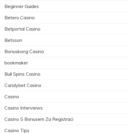
Beginner Guides
Betero Casino
Betportal Casino
Betsson
Bonuskong Casino
bookmaker
Bull Spins Casino
Candybet Casino
Casino
Casino Interviews
Casino S Bonusem Za Registraci
Casino Tips