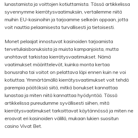
lunastamista ja voittojen kotiuttamista. Tässä artikkelissa
syvennymme kierrätysvaatimuksiin, vertailemme niitä
muihin EU-kasinoihin ja tarjoamme selkeän oppaan, jotta
voit nauttia pelaamisesta turvallisesti ja tietoisesti.
Monet pelaajat innostuvat kasinoiden tarjoamista
tervetuliaisbonuksista ja muista kampanjoista, mutta
unohtavat tarkistaa kierrätysvaatimukset. Nämä
vaatimukset määrittelevät, kuinka monta kertaa
bonusraha tai voitot on pelattava läpi ennen kuin ne voi
kotiuttaa. Ymmärtämällä kierrätysvaatimukset voit tehdä
parempia päätöksiä siitä, mitkä bonukset kannattaa
lunastaa ja miten niitä kannattaa hyödyntää. Tässä
artikkelissa pureudumme syvällisesti siihen, mitä
kierrätysvaatimukset tarkoittavat käytännössä ja miten ne
eroavat eri kasinoiden välillä, mukaan lukien suositun
casino Vivat Bet
.