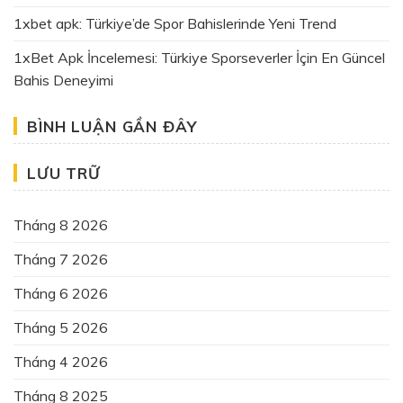
1xbet apk: Türkiye’de Spor Bahislerinde Yeni Trend
1xBet Apk İncelemesi: Türkiye Sporseverler İçin En Güncel
Bahis Deneyimi
BÌNH LUẬN GẦN ĐÂY
LƯU TRỮ
Tháng 8 2026
Tháng 7 2026
Tháng 6 2026
Tháng 5 2026
Tháng 4 2026
Tháng 8 2025