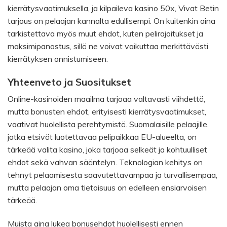
kierrätysvaatimuksella, ja kilpaileva kasino 50x, Vivat Betin
tarjous on pelaajan kannalta edullisempi. On kuitenkin aina
tarkistettava myös muut ehdot, kuten pelirajoitukset ja
maksimipanostus, sillä ne voivat vaikuttaa merkittävästi
kierrätyksen onnistumiseen.
Yhteenveto ja Suositukset
Online-kasinoiden maailma tarjoaa valtavasti viihdettä,
mutta bonusten ehdot, erityisesti kierrätysvaatimukset,
vaativat huolellista perehtymistä. Suomalaisille pelaajille,
jotka etsivät luotettavaa pelipaikkaa EU-alueelta, on
tärkeää valita kasino, joka tarjoaa selkeät ja kohtuulliset
ehdot sekä vahvan sääntelyn. Teknologian kehitys on
tehnyt pelaamisesta saavutettavampaa ja turvallisempaa,
mutta pelaajan oma tietoisuus on edelleen ensiarvoisen
tärkeää.
Muista aina lukea bonusehdot huolellisesti ennen