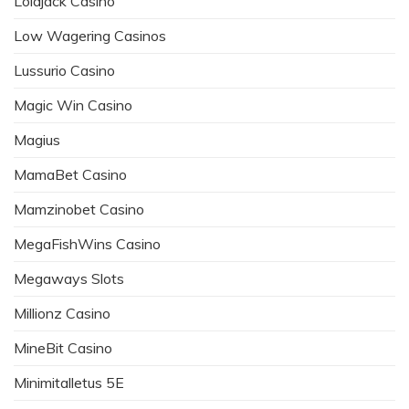
Lolajack Casino
Low Wagering Casinos
Lussurio Casino
Magic Win Casino
Magius
MamaBet Casino
Mamzinobet Casino
MegaFishWins Casino
Megaways Slots
Millionz Casino
MineBit Casino
Minimitalletus 5E