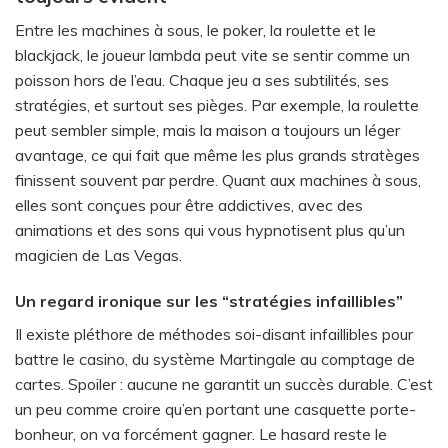
Entre les machines à sous, le poker, la roulette et le
blackjack, le joueur lambda peut vite se sentir comme un
poisson hors de l’eau. Chaque jeu a ses subtilités, ses
stratégies, et surtout ses pièges. Par exemple, la roulette
peut sembler simple, mais la maison a toujours un léger
avantage, ce qui fait que même les plus grands stratèges
finissent souvent par perdre. Quant aux machines à sous,
elles sont conçues pour être addictives, avec des
animations et des sons qui vous hypnotisent plus qu’un
magicien de Las Vegas.
Un regard ironique sur les “stratégies infaillibles”
Il existe pléthore de méthodes soi-disant infaillibles pour
battre le casino, du système Martingale au comptage de
cartes. Spoiler : aucune ne garantit un succès durable. C’est
un peu comme croire qu’en portant une casquette porte-
bonheur, on va forcément gagner. Le hasard reste le