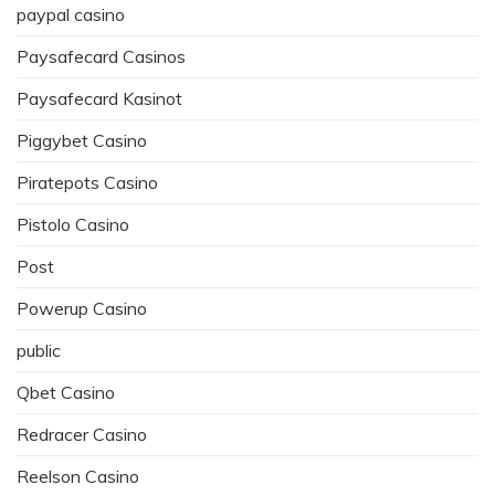
paypal casino
Paysafecard Casinos
Paysafecard Kasinot
Piggybet Casino
Piratepots Casino
Pistolo Casino
Post
Powerup Casino
public
Qbet Casino
Redracer Casino
Reelson Casino