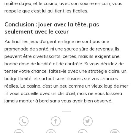
maître du jeu, et le casino, avec son sourire en coin, vous
rappelle que c’est lui qui tient les ficelles.
Conclusion : jouer avec la tête, pas
seulement avec le cœur
Au final, les jeux d’argent en ligne ne sont pas une
promenade de santé, ni une source sûre de revenus. Ils
peuvent être divertissants, certes, mais ils exigent une
bonne dose de lucidité et de contrôle. Si vous décidez de
tenter votre chance, faites-le avec une stratégie claire, un
budget limité, et surtout sans illusions sur vos chances
réelles. Le casino, c’est un peu comme un vieux loup de mer
: il vous accueille avec un clin d’œil, mais ne vous laissera
jamais monter à bord sans vous avoir bien observé.