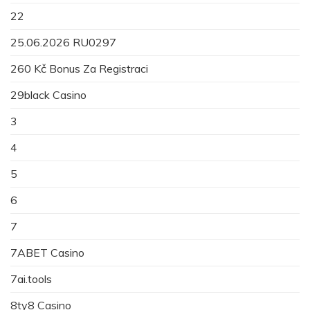
22
25.06.2026 RU0297
260 Kč Bonus Za Registraci
29black Casino
3
4
5
6
7
7ABET Casino
7ai.tools
8ty8 Casino