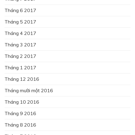
Tháng 6 2017
Tháng 5 2017
Tháng 4 2017
Tháng 3 2017
Tháng 2 2017
Tháng 1 2017
Tháng 12 2016
Tháng mười một 2016
Tháng 10 2016
Tháng 9 2016
Tháng 8 2016