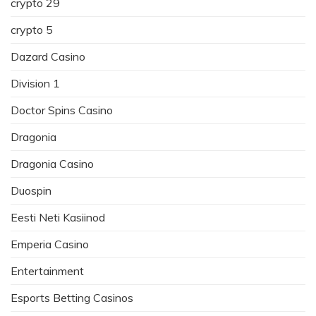
crypto 29
crypto 5
Dazard Casino
Division 1
Doctor Spins Casino
Dragonia
Dragonia Casino
Duospin
Eesti Neti Kasiinod
Emperia Casino
Entertainment
Esports Betting Casinos