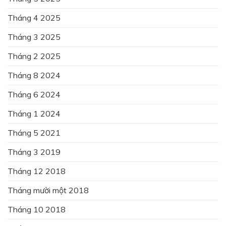
Tháng 4 2025
Tháng 3 2025
Tháng 2 2025
Tháng 8 2024
Tháng 6 2024
Tháng 1 2024
Tháng 5 2021
Tháng 3 2019
Tháng 12 2018
Tháng mười một 2018
Tháng 10 2018