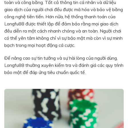
toàn và công bằng. Tất cả thông tin cá nhân và dữ liệu
giao dịch của người chơi đều được mã hóa và bảo vệ bằng
công nghệ tiên tiến. Hơn nữa, hệ thống thanh toán của
Longfu88 được thiết lập để đảm bảo rằng mọi giao dịch
đều diễn ra một cách nhanh chóng và an toàn. Người chơi
có thể yên tâm không chỉ vì sự bảo mật mà còn vì sự minh
bạch trong mọi hoạt động cá cược.
Để nâng cao sự tin tưởng và sự hài lòng của người dùng,
Longfu88 thường xuyên kiểm tra và đánh giá các quy trình
bảo mật để đáp ứng tiêu chuẩn quốc tế.