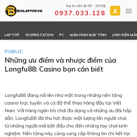
Skip
Gọi tư vấn (9:00 - 20:00)
to
0937.033.128
content
LAPTOP
WORKSTATION
PC
MÀN HÌNH MÁY TÍNH
LINH KIỆN MÁ
PUBLIC
Những ưu điểm và nhược điểm của
Longfu88: Casino bạn cần biết
Longfu88 đang nổi lên như một trong những nền tảng
casino trực tuyến và cá độ thể thao hàng đầu tại Việt
Nam. Với hàng ngàn trò chơi đa dạng và những ưu đãi hấp
dẫn, Longfu88 đã thu hút được một lượng lớn người chơi,
từ những người mới bắt đầu cho đến những tay chơi kinh
nghiệm. Nền tảng này cũng cung cấp thông tin chi tiết tại