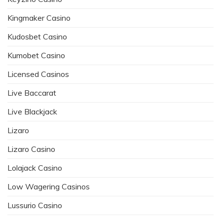
Kingmaker Casino
Kudosbet Casino
Kumobet Casino
Licensed Casinos
Live Baccarat
Live Blackjack
Lizaro
Lizaro Casino
Lolajack Casino
Low Wagering Casinos
Lussurio Casino