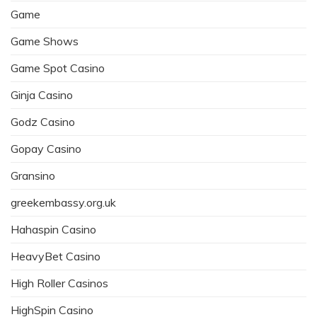
Game
Game Shows
Game Spot Casino
Ginja Casino
Godz Casino
Gopay Casino
Gransino
greekembassy.org.uk
Hahaspin Casino
HeavyBet Casino
High Roller Casinos
HighSpin Casino