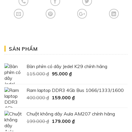
SẢN PHẨM
Bàn phím có dây Jedel K29 chính hãng
Giá
Giá
115.000
₫
95.000
₫
gốc
hiện
là:
tại
Ram laptop DDR3 4Gb Bus 1066/1333/1600
115.000 ₫.
là:
Giá
Giá
400.000
₫
159.000
₫
95.000 ₫.
gốc
hiện
là:
tại
Chuột không dây Aula AM207 chính hãng
400.000 ₫.
là:
Giá
Giá
199.000
₫
179.000
₫
159.000 ₫.
gốc
hiện