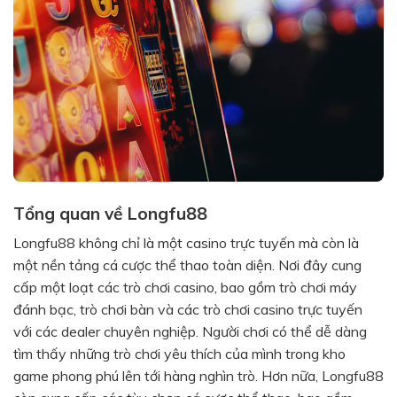
Tổng quan về Longfu88
Longfu88 không chỉ là một casino trực tuyến mà còn là
một nền tảng cá cược thể thao toàn diện. Nơi đây cung
cấp một loạt các trò chơi casino, bao gồm trò chơi máy
đánh bạc, trò chơi bàn và các trò chơi casino trực tuyến
với các dealer chuyên nghiệp. Người chơi có thể dễ dàng
tìm thấy những trò chơi yêu thích của mình trong kho
game phong phú lên tới hàng nghìn trò. Hơn nữa, Longfu88