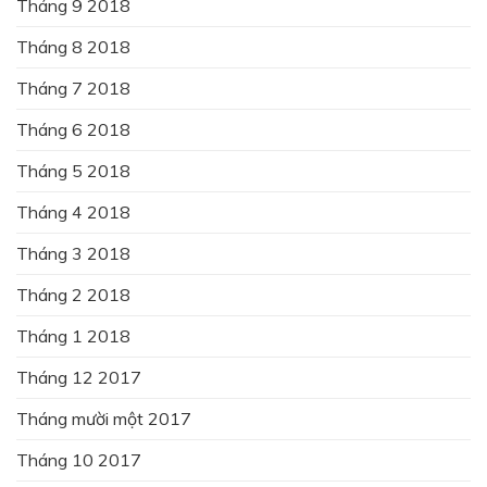
Tháng 9 2018
Tháng 8 2018
Tháng 7 2018
Tháng 6 2018
Tháng 5 2018
Tháng 4 2018
Tháng 3 2018
Tháng 2 2018
Tháng 1 2018
Tháng 12 2017
Tháng mười một 2017
Tháng 10 2017