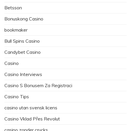
Betsson
Bonuskong Casino
bookmaker
Bull Spins Casino
Candybet Casino
Casino
Casino Interviews
Casino S Bonusem Za Registraci
Casino Tips
casino utan svensk licens
Casino Vklad Přes Revolut
casino zonder crucks