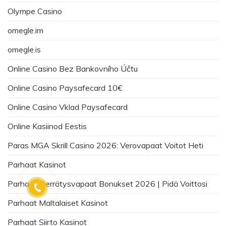
Olympe Casino
omegle.im
omegle.is
Online Casino Bez Bankovního Účtu
Online Casino Paysafecard 10€
Online Casino Vklad Paysafecard
Online Kasiinod Eestis
Paras MGA Skrill Casino 2026: Verovapaat Voitot Heti
Parhaat Kasinot
Parhaat Kierrätysvapaat Bonukset 2026 | Pidä Voittosi
Parhaat Maltalaiset Kasinot
Parhaat Siirto Kasinot